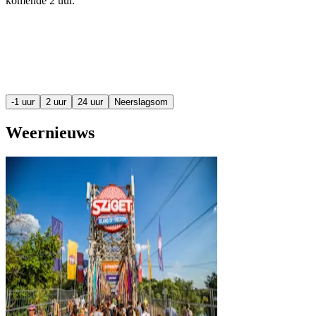
komende
2 uur
.
-1 uur
2 uur
24 uur
Neerslagsom
Weernieuws