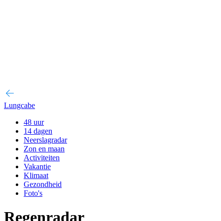
Lungcabe
48 uur
14 dagen
Neerslagradar
Zon en maan
Activiteiten
Vakantie
Klimaat
Gezondheid
Foto's
Regenradar