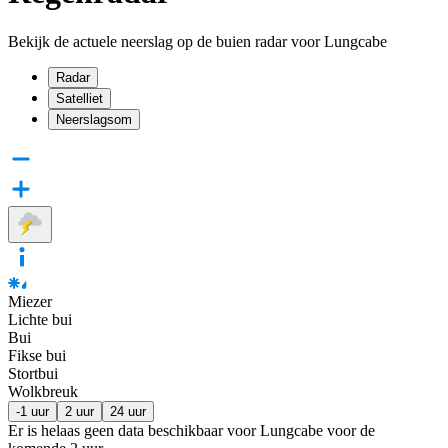
Bekijk de actuele neerslag op de buien radar voor Lungcabe
Radar
Satelliet
Neerslagsom
Miezer
Lichte bui
Bui
Fikse bui
Stortbui
Wolkbreuk
-1 uur
2 uur
24 uur
Er is helaas geen data beschikbaar voor Lungcabe voor de