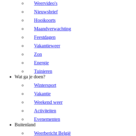
Weervideo's
Nieuwsbrief
Hooikoorts
Maandverwachting
Feestdagen
Vakantieweer
Zon
Energie
Tuinieren
Wat ga je doen?
Wintersport
Vakantie
Weekend weer
Activiteiten
Evenementen
Buitenland
Weerbericht België