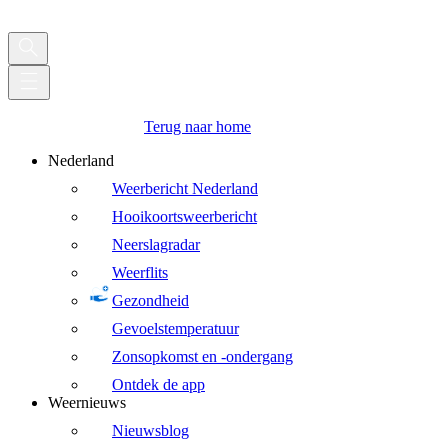
Terug naar home
Nederland
Weerbericht Nederland
Hooikoortsweerbericht
Neerslagradar
Weerflits
Gezondheid
Gevoelstemperatuur
Zonsopkomst en -ondergang
Ontdek de app
Weernieuws
Nieuwsblog