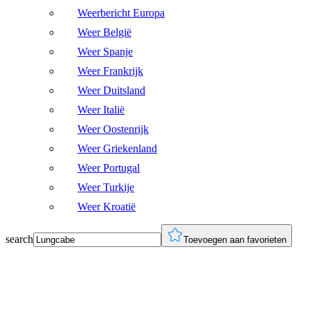
Weerbericht Europa
Weer België
Weer Spanje
Weer Frankrijk
Weer Duitsland
Weer Italië
Weer Oostenrijk
Weer Griekenland
Weer Portugal
Weer Turkije
Weer Kroatië
search
Toevoegen aan favorieten