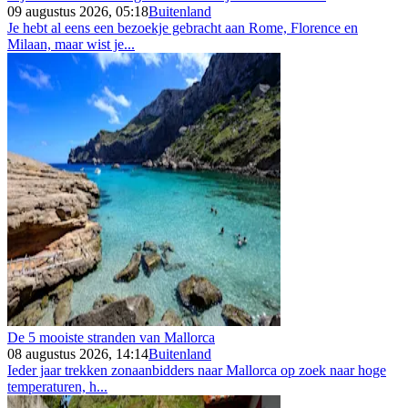
09 augustus 2026, 05:18
Buitenland
Je hebt al eens een bezoekje gebracht aan Rome, Florence en
Milaan, maar wist je...
De 5 mooiste stranden van Mallorca
08 augustus 2026, 14:14
Buitenland
Ieder jaar trekken zonaanbidders naar Mallorca op zoek naar hoge
temperaturen, h...