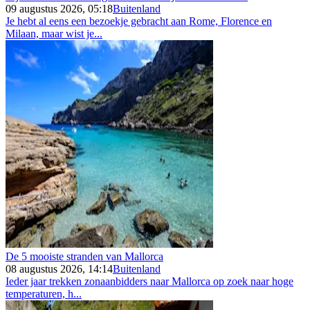
09 augustus 2026, 05:18
Buitenland
Je hebt al eens een bezoekje gebracht aan Rome, Florence en
Milaan, maar wist je...
De 5 mooiste stranden van Mallorca
08 augustus 2026, 14:14
Buitenland
Ieder jaar trekken zonaanbidders naar Mallorca op zoek naar hoge
temperaturen, h...