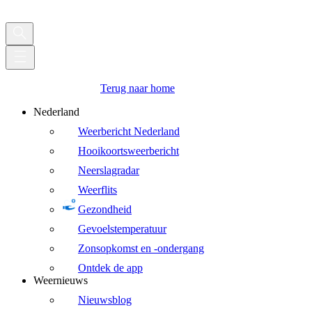
Terug naar home
Nederland
Weerbericht Nederland
Hooikoortsweerbericht
Neerslagradar
Weerflits
Gezondheid
Gevoelstemperatuur
Zonsopkomst en -ondergang
Ontdek de app
Weernieuws
Nieuwsblog