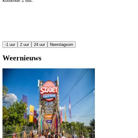
komende
2 uur
.
-1 uur
2 uur
24 uur
Neerslagsom
Weernieuws