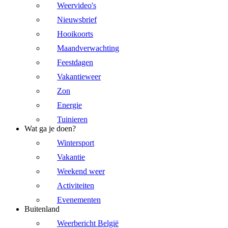
Weervideo's
Nieuwsbrief
Hooikoorts
Maandverwachting
Feestdagen
Vakantieweer
Zon
Energie
Tuinieren
Wat ga je doen?
Wintersport
Vakantie
Weekend weer
Activiteiten
Evenementen
Buitenland
Weerbericht België