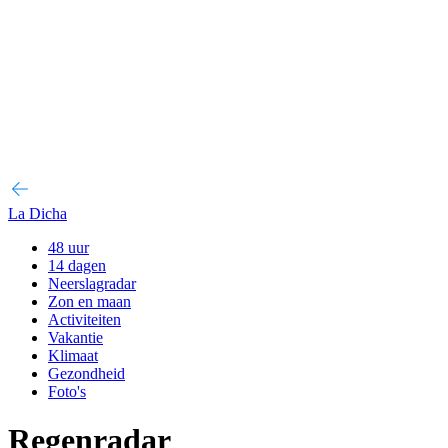
La Dicha
48 uur
14 dagen
Neerslagradar
Zon en maan
Activiteiten
Vakantie
Klimaat
Gezondheid
Foto's
Regenradar