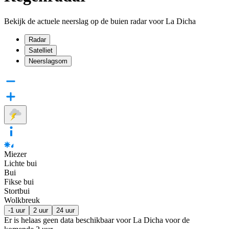
Bekijk de actuele neerslag op de buien radar voor La Dicha
Radar
Satelliet
Neerslagsom
Miezer
Lichte bui
Bui
Fikse bui
Stortbui
Wolkbreuk
-1 uur
2 uur
24 uur
Er is helaas geen data beschikbaar voor La Dicha voor de