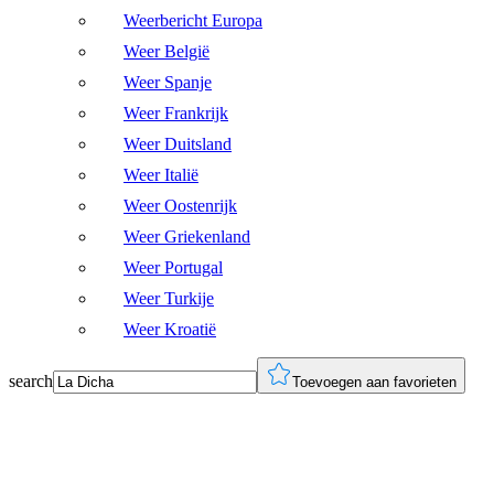
Weerbericht Europa
Weer België
Weer Spanje
Weer Frankrijk
Weer Duitsland
Weer Italië
Weer Oostenrijk
Weer Griekenland
Weer Portugal
Weer Turkije
Weer Kroatië
search
Toevoegen aan favorieten