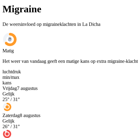
Migraine
De weersinvloed op migraineklachten in La Dicha
Matig
Het weer van vandaag geeft een matige kans op extra migraine-klach
luchtdruk
min
/
max
kans
Vrijdag
7 augustus
Gelijk
25
° /
31
°
Zaterdag
8 augustus
Gelijk
26
° /
31
°