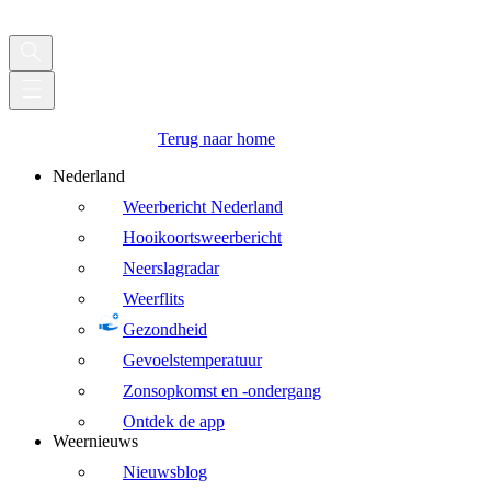
Terug naar home
Nederland
Weerbericht Nederland
Hooikoortsweerbericht
Neerslagradar
Weerflits
Gezondheid
Gevoelstemperatuur
Zonsopkomst en -ondergang
Ontdek de app
Weernieuws
Nieuwsblog