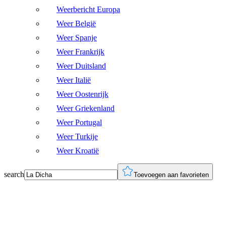
Weerbericht Europa
Weer België
Weer Spanje
Weer Frankrijk
Weer Duitsland
Weer Italië
Weer Oostenrijk
Weer Griekenland
Weer Portugal
Weer Turkije
Weer Kroatië
search
Toevoegen aan favorieten