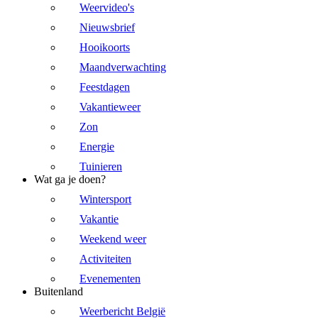
Weervideo's
Nieuwsbrief
Hooikoorts
Maandverwachting
Feestdagen
Vakantieweer
Zon
Energie
Tuinieren
Wat ga je doen?
Wintersport
Vakantie
Weekend weer
Activiteiten
Evenementen
Buitenland
Weerbericht België