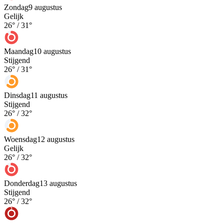
Zondag
9 augustus
Gelijk
26
° /
31
°
Maandag
10 augustus
Stijgend
26
° /
31
°
Dinsdag
11 augustus
Stijgend
26
° /
32
°
Woensdag
12 augustus
Gelijk
26
° /
32
°
Donderdag
13 augustus
Stijgend
26
° /
32
°