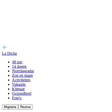
La Dicha
48 uur
14 dagen
Neerslagradar
Zon en maan
Activiteiten
Vakantie
Klimaat
Gezondheid
Foto's
Migraine
Reuma