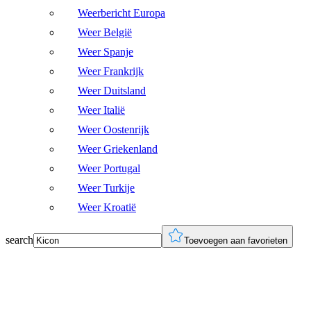
Weerbericht Europa
Weer België
Weer Spanje
Weer Frankrijk
Weer Duitsland
Weer Italië
Weer Oostenrijk
Weer Griekenland
Weer Portugal
Weer Turkije
Weer Kroatië
search
Toevoegen aan favorieten