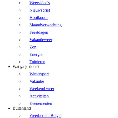
Weervideo's
Nieuwsbrief
Hooikoorts
Maandverwachting
Feestdagen
Vakantieweer
Zon
Energie
Tuinieren
Wat ga je doen?
Wintersport
Vakantie
Weekend weer
Activiteiten
Evenementen
Buitenland
Weerbericht België