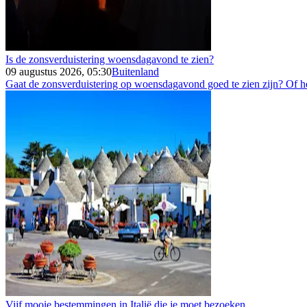
Is de zonsverduistering woensdagavond te zien?
09 augustus 2026, 05:30
Buitenland
Gaat de zonsverduistering op woensdagavond goed te zien zijn? Of h
Vijf mooie bestemmingen in Italië die je moet bezoeken