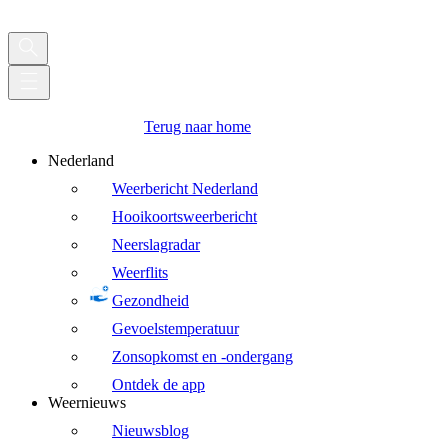
Terug naar home
Nederland
Weerbericht Nederland
Hooikoortsweerbericht
Neerslagradar
Weerflits
Gezondheid
Gevoelstemperatuur
Zonsopkomst en -ondergang
Ontdek de app
Weernieuws
Nieuwsblog