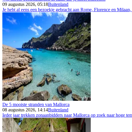
09 augustus 2026, 05:18
Buitenland
Je hebt al eens een bezoekje gebracht aan Rome, Florence en Milaan, m
De 5 mooiste stranden van Mallorca
08 augustus 2026, 14:14
Buitenland
Ieder jaar trekken zonaanbidders naar Mallorca op zoek naar hoge tem