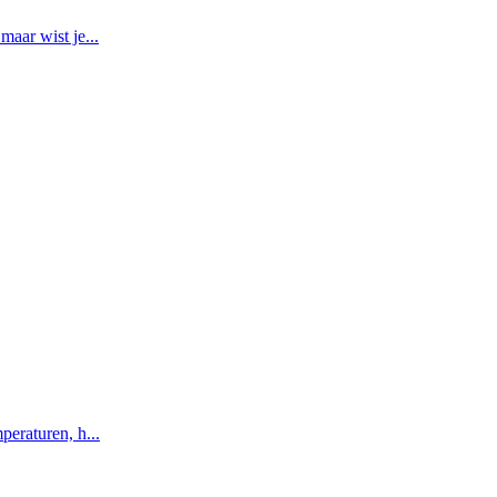
aar wist je...
peraturen, h...