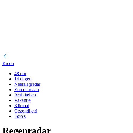
Kicon
48 uur
14 dagen
Neerslagradar
Zon en maan
Activiteiten
Vakantie
Klimaat
Gezondheid
Foto's
Regenradar