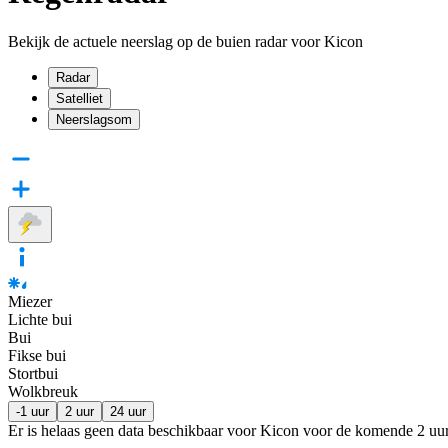
Bekijk de actuele neerslag op de buien radar voor Kicon
Radar
Satelliet
Neerslagsom
Miezer
Lichte bui
Bui
Fikse bui
Stortbui
Wolkbreuk
-1 uur
2 uur
24 uur
Er is helaas geen data beschikbaar voor Kicon voor de komende
2 uu