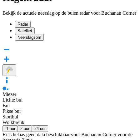
Bekijk de actuele neerslag op de buien radar voor Buchanan Corner
Radar
Satelliet
Neerslagsom
Miezer
Lichte bui
Bui
Fikse bui
Stortbui
Wolkbreuk
-1 uur
2 uur
24 uur
Er is helaas geen data beschikbaar voor Buchanan Corner voor de