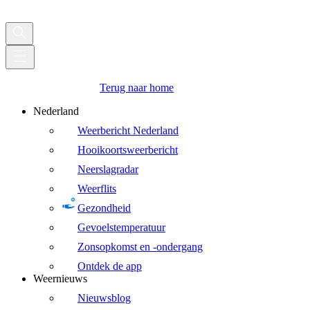
Terug naar home
Nederland
Weerbericht Nederland
Hooikoortsweerbericht
Neerslagradar
Weerflits
Gezondheid
Gevoelstemperatuur
Zonsopkomst en -ondergang
Ontdek de app
Weernieuws
Nieuwsblog