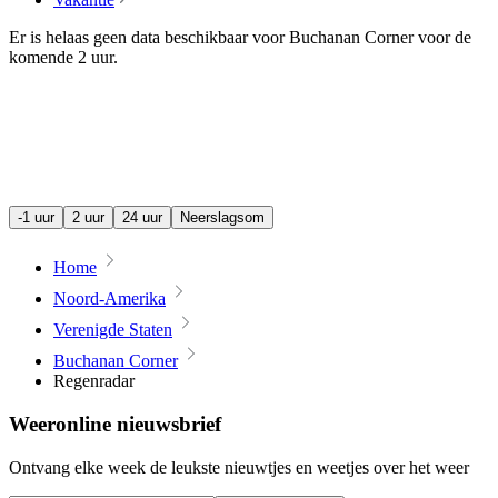
Er is helaas geen data beschikbaar voor Buchanan Corner voor de
komende
2 uur
.
-1 uur
2 uur
24 uur
Neerslagsom
Home
Noord-Amerika
Verenigde Staten
Buchanan Corner
Regenradar
Weeronline nieuwsbrief
Ontvang elke week de leukste nieuwtjes en weetjes over het weer