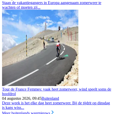
Staan de vakantiegangers in Europa aangenaam zomerweer te
wachten of moeten zij...
Tour de France Femmes: vaak heet zomerweer, wind speelt soms de
hoofdrol
04 augustus 2026, 09:45
Buitenland
Deze week is het elke dag heet zomerweer. Bij de tijdrit op dinsdag
is kans wiss...
Meer buitenlands weernieuws