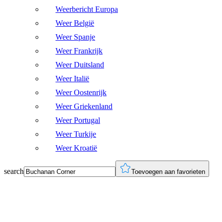
Weerbericht Europa
Weer België
Weer Spanje
Weer Frankrijk
Weer Duitsland
Weer Italië
Weer Oostenrijk
Weer Griekenland
Weer Portugal
Weer Turkije
Weer Kroatië
search
Toevoegen aan favorieten