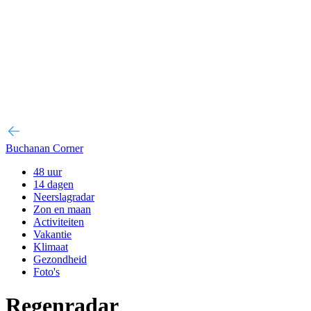
Buchanan Corner
48 uur
14 dagen
Neerslagradar
Zon en maan
Activiteiten
Vakantie
Klimaat
Gezondheid
Foto's
Regenradar