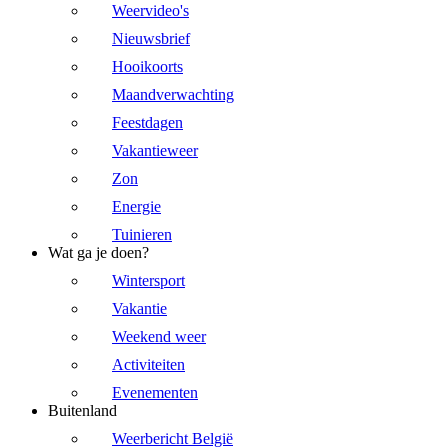
Weervideo's
Nieuwsbrief
Hooikoorts
Maandverwachting
Feestdagen
Vakantieweer
Zon
Energie
Tuinieren
Wat ga je doen?
Wintersport
Vakantie
Weekend weer
Activiteiten
Evenementen
Buitenland
Weerbericht België