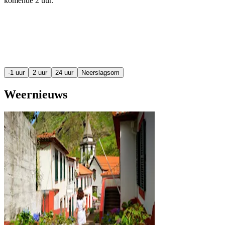
komende
2 uur
.
-1 uur
2 uur
24 uur
Neerslagsom
Weernieuws