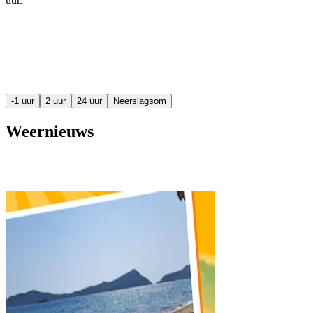
uur
.
-1 uur
2 uur
24 uur
Neerslagsom
Weernieuws