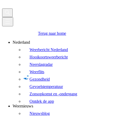
Terug naar home
Nederland
Weerbericht Nederland
Hooikoortsweerbericht
Neerslagradar
Weerflits
Gezondheid
Gevoelstemperatuur
Zonsopkomst en -ondergang
Ontdek de app
Weernieuws
Nieuwsblog