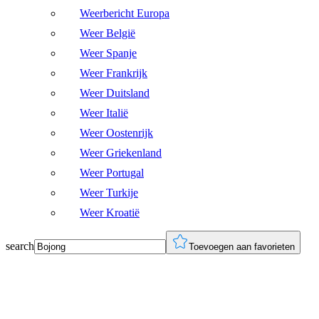
Weerbericht Europa
Weer België
Weer Spanje
Weer Frankrijk
Weer Duitsland
Weer Italië
Weer Oostenrijk
Weer Griekenland
Weer Portugal
Weer Turkije
Weer Kroatië
search
Toevoegen aan favorieten