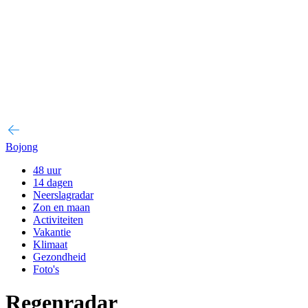
Bojong
48 uur
14 dagen
Neerslagradar
Zon en maan
Activiteiten
Vakantie
Klimaat
Gezondheid
Foto's
Regenradar