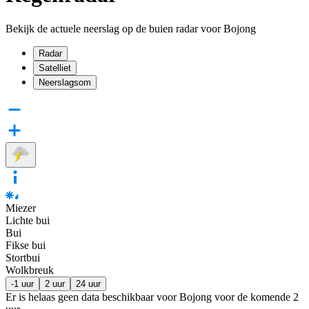
Bekijk de actuele neerslag op de buien radar voor Bojong
Radar
Satelliet
Neerslagsom
Miezer
Lichte bui
Bui
Fikse bui
Stortbui
Wolkbreuk
-1 uur
2 uur
24 uur
Er is helaas geen data beschikbaar voor Bojong voor de komende
2