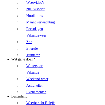
Weervideo's
Nieuwsbrief
Hooikoorts
Maandverwachting
Feestdagen
Vakantieweer
Zon
Energie
Tuinieren
Wat ga je doen?
Wintersport
Vakantie
Weekend weer
Activiteiten
Evenementen
Buitenland
Weerbericht België