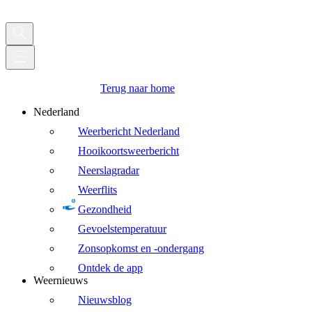
Terug naar home
Nederland
Weerbericht Nederland
Hooikoortsweerbericht
Neerslagradar
Weerflits
Gezondheid
Gevoelstemperatuur
Zonsopkomst en -ondergang
Ontdek de app
Weernieuws
Nieuwsblog