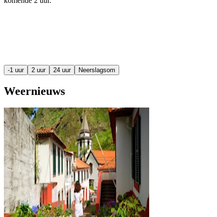
komende
2 uur
.
-1 uur
2 uur
24 uur
Neerslagsom
Weernieuws