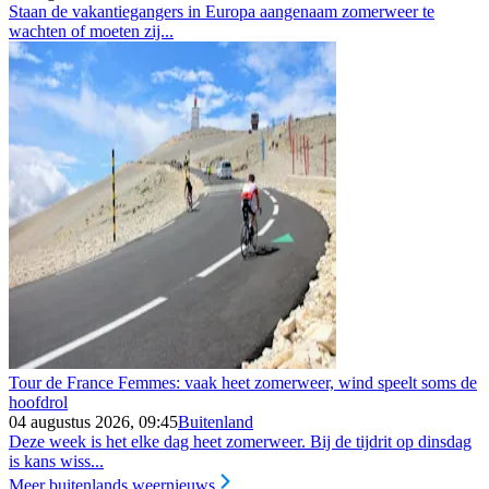
Staan de vakantiegangers in Europa aangenaam zomerweer te
wachten of moeten zij...
Tour de France Femmes: vaak heet zomerweer, wind speelt soms de
hoofdrol
04 augustus 2026, 09:45
Buitenland
Deze week is het elke dag heet zomerweer. Bij de tijdrit op dinsdag
is kans wiss...
Meer buitenlands weernieuws