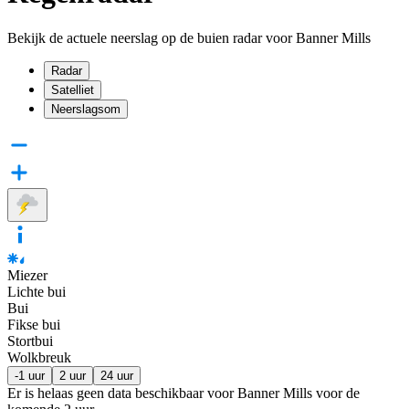
Bekijk de actuele neerslag op de buien radar voor Banner Mills
Radar
Satelliet
Neerslagsom
Miezer
Lichte bui
Bui
Fikse bui
Stortbui
Wolkbreuk
-1 uur
2 uur
24 uur
Er is helaas geen data beschikbaar voor Banner Mills voor de