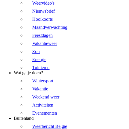
Weervideo's
Nieuwsbrief
Hooikoorts
Maandverwachting
Feestdagen
Vakantieweer
Zon
Energie
Tuinieren
Wat ga je doen?
Wintersport
Vakantie
Weekend weer
Activiteiten
Evenementen
Buitenland
Weerbericht België