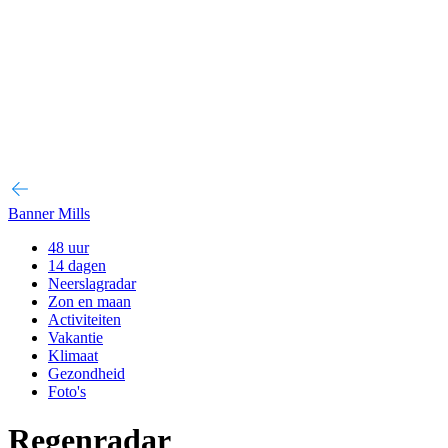
Banner Mills
48 uur
14 dagen
Neerslagradar
Zon en maan
Activiteiten
Vakantie
Klimaat
Gezondheid
Foto's
Regenradar