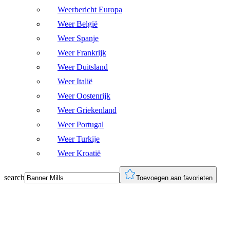
Weerbericht Europa
Weer België
Weer Spanje
Weer Frankrijk
Weer Duitsland
Weer Italië
Weer Oostenrijk
Weer Griekenland
Weer Portugal
Weer Turkije
Weer Kroatië
search
Toevoegen aan favorieten