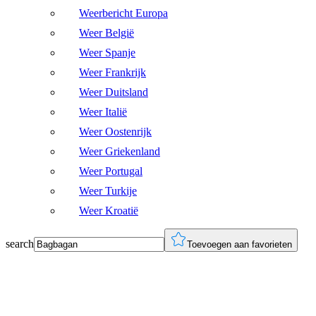
Weerbericht Europa
Weer België
Weer Spanje
Weer Frankrijk
Weer Duitsland
Weer Italië
Weer Oostenrijk
Weer Griekenland
Weer Portugal
Weer Turkije
Weer Kroatië
search
Toevoegen aan favorieten