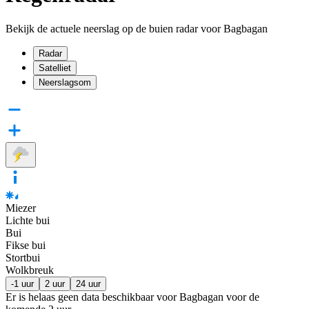
Bekijk de actuele neerslag op de buien radar voor Bagbagan
Radar
Satelliet
Neerslagsom
Miezer
Lichte bui
Bui
Fikse bui
Stortbui
Wolkbreuk
-1 uur
2 uur
24 uur
Er is helaas geen data beschikbaar voor Bagbagan voor de