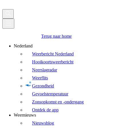
Terug naar home
Nederland
Weerbericht Nederland
Hooikoortsweerbericht
Neerslagradar
Weerflits
Gezondheid
Gevoelstemperatuur
Zonsopkomst en -ondergang
Ontdek de app
Weernieuws
Nieuwsblog