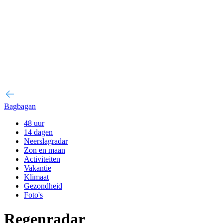
Bagbagan
48 uur
14 dagen
Neerslagradar
Zon en maan
Activiteiten
Vakantie
Klimaat
Gezondheid
Foto's
Regenradar