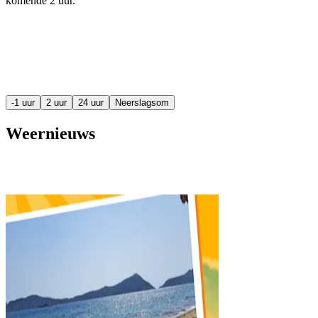
komende
2 uur
.
-1 uur
2 uur
24 uur
Neerslagsom
Weernieuws