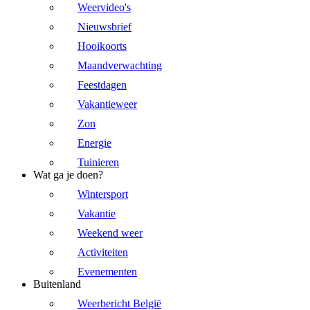
Weervideo's
Nieuwsbrief
Hooikoorts
Maandverwachting
Feestdagen
Vakantieweer
Zon
Energie
Tuinieren
Wat ga je doen?
Wintersport
Vakantie
Weekend weer
Activiteiten
Evenementen
Buitenland
Weerbericht België