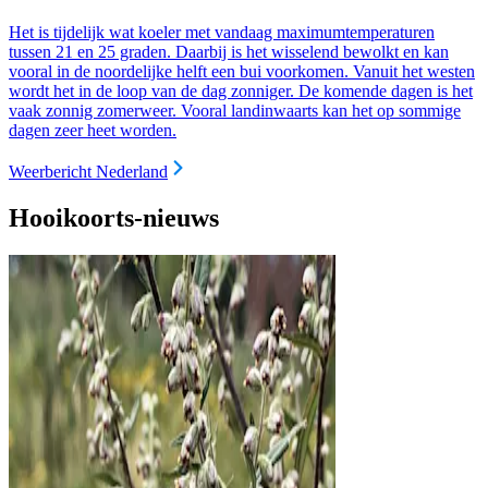
Het is tijdelijk wat koeler met vandaag maximumtemperaturen
tussen 21 en 25 graden. Daarbij is het wisselend bewolkt en kan
vooral in de noordelijke helft een bui voorkomen. Vanuit het westen
wordt het in de loop van de dag zonniger. De komende dagen is het
vaak zonnig zomerweer. Vooral landinwaarts kan het op sommige
dagen zeer heet worden.
Weerbericht Nederland
Hooikoorts-nieuws