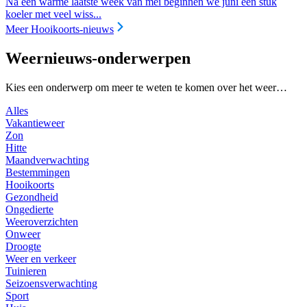
Na een warme laatste week van mei beginnen we juni een stuk
koeler met veel wiss...
Meer Hooikoorts-nieuws
Weernieuws-onderwerpen
Kies een onderwerp om meer te weten te komen over het weer…
Alles
Vakantieweer
Zon
Hitte
Maandverwachting
Bestemmingen
Hooikoorts
Gezondheid
Ongedierte
Weeroverzichten
Onweer
Droogte
Weer en verkeer
Tuinieren
Seizoensverwachting
Sport