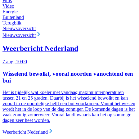
Huis
Video
Energie
Buitenland
Terugblik
Nieuwsoverzicht
Nieuwsoverzicht
Weerbericht Nederland
7 aug, 10:00
Wisselend bewolkt, vooral noorden vanochtend een
bui
Het is tijdelijk wat koeler met vandaag maximumtemperaturen
tussen 21 en 25 graden. Daarbij is het wisselend bewolkt en kan
vooral in de noordelijke helft een bui voorkomen. Vanuit het westen
wordt het in de loop van de dag zonniger. De komende dagen is het
vaak zonnig zomerweer. Vooral landinwaarts kan het op sommige
dagen zeer heet worden.
Weerbericht Nederland