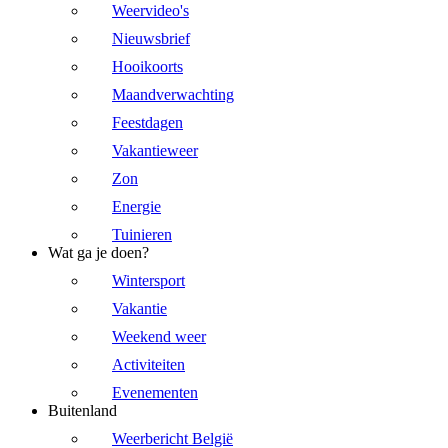
Weervideo's
Nieuwsbrief
Hooikoorts
Maandverwachting
Feestdagen
Vakantieweer
Zon
Energie
Tuinieren
Wat ga je doen?
Wintersport
Vakantie
Weekend weer
Activiteiten
Evenementen
Buitenland
Weerbericht België