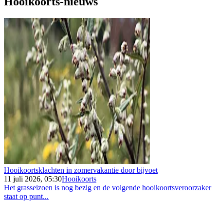
Hooikoorts-nieuws
Hooikoortsklachten in zomervakantie door bijvoet
11 juli 2026, 05:30
Hooikoorts
Het grasseizoen is nog bezig en de volgende hooikoortsveroorzaker
staat op punt...