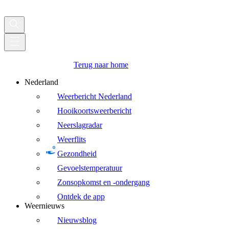
Terug naar home
Nederland
Weerbericht Nederland
Hooikoortsweerbericht
Neerslagradar
Weerflits
Gezondheid
Gevoelstemperatuur
Zonsopkomst en -ondergang
Ontdek de app
Weernieuws
Nieuwsblog