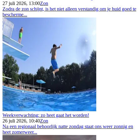
27 juli 2026, 13:00
Zon
Zodra de zon schijnt, is het niet alleen verstandig om je huid goed te
bescherme...
Weekverwachting: zo heet gaat het worden!
26 juli 2026, 10:40
Zon
Na een regionaal behoorlijk natte zondag staat ons weer zonnig en
heet zomerweer...