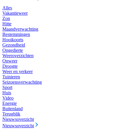
Alles
Vakantieweer
Zon
Hitte
Maandverwachting
Bestemmingen
Hooikoorts
Gezondheid
Ongedierte
Weeroverzichten
Onweer
Droogte
Weer en verkeer
Tuinieren
Seizoensverwachting
Sport
Huis
Video
Energie
Buitenland
Terugblik
Nieuwsoverzicht
Nieuwsoverzicht