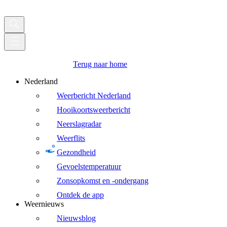
Terug naar home
Nederland
Weerbericht Nederland
Hooikoortsweerbericht
Neerslagradar
Weerflits
Gezondheid
Gevoelstemperatuur
Zonsopkomst en -ondergang
Ontdek de app
Weernieuws
Nieuwsblog