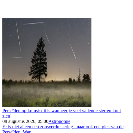
Perseïden op komst: dit is wanneer je veel vallende sterren kunt
zien!
08 augustus 2026, 05:00
Astronomie
Er is niet alleen een zonsverduistering, maar ook een piek van de
Perseïden. Wan...