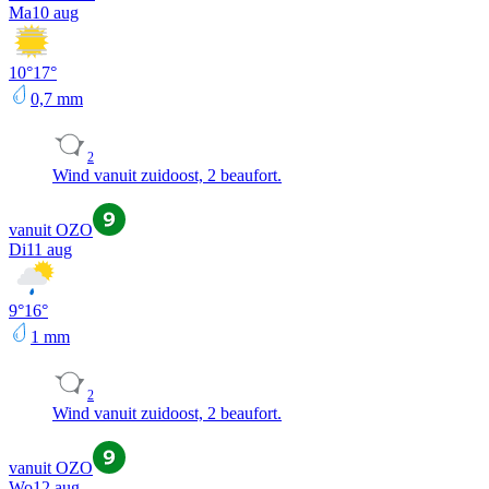
Ma
10 aug
10
°
17
°
0,7
mm
2
Wind vanuit zuidoost, 2 beaufort.
vanuit OZO
Di
11 aug
9
°
16
°
1
mm
2
Wind vanuit zuidoost, 2 beaufort.
vanuit OZO
Wo
12 aug