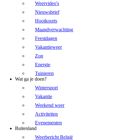
Weervideo's
Nieuwsbrief
Hooikoorts
Maandverwachting
Feestdagen
Vakantieweer
Zon
Energie
Tuinieren
Wat ga je doen?
Wintersport
Vakantie
Weekend weer
Activiteiten
Evenementen
Buitenland
Weerbericht België