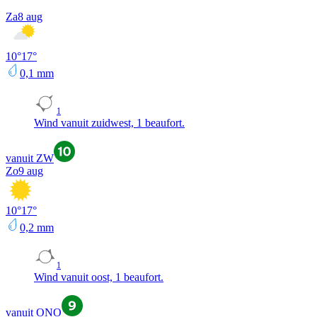
Za
8 aug
10
°
17
°
0,1
mm
1
Wind vanuit zuidwest, 1 beaufort.
vanuit ZW
Zo
9 aug
10
°
17
°
0,2
mm
1
Wind vanuit oost, 1 beaufort.
vanuit ONO