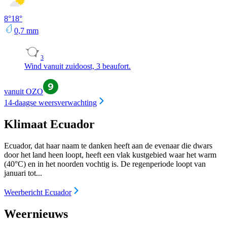
8
°
18
°
0,7
mm
3
Wind vanuit zuidoost, 3 beaufort.
vanuit OZO
14-daagse weersverwachting
Klimaat Ecuador
Ecuador, dat haar naam te danken heeft aan de evenaar die dwars
door het land heen loopt, heeft een vlak kustgebied waar het warm
(40°C) en in het noorden vochtig is. De regenperiode loopt van
januari tot...
Weerbericht Ecuador
Weernieuws