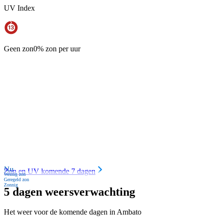
UV Index
Geen zon
0% zon per uur
Nu
Zon en UV komende 7 dagen
Weinig zon
Geregeld zon
Zonnig
5 dagen weersverwachting
Het weer voor de komende dagen in Ambato