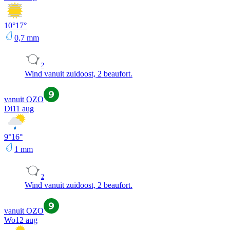
10
°
17
°
0,7
mm
2
Wind vanuit zuidoost, 2 beaufort.
vanuit OZO
Di
11 aug
9
°
16
°
1
mm
2
Wind vanuit zuidoost, 2 beaufort.
vanuit OZO
Wo
12 aug