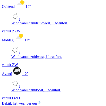
Ochtend
15
°
1
Wind vanuit zuidzuidwest, 1 beaufort.
vanuit ZZW
Middag
17
°
1
Wind vanuit zuidwest, 1 beaufort.
vanuit ZW
Avond
12
°
1
Wind vanuit zuidoost, 1 beaufort.
vanuit OZO
Bekijk het weer per uur