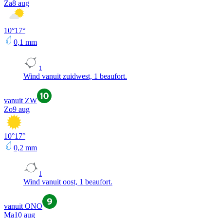
Za
8 aug
10
°
17
°
0,1
mm
1
Wind vanuit zuidwest, 1 beaufort.
vanuit ZW
Zo
9 aug
10
°
17
°
0,2
mm
1
Wind vanuit oost, 1 beaufort.
vanuit ONO
Ma
10 aug