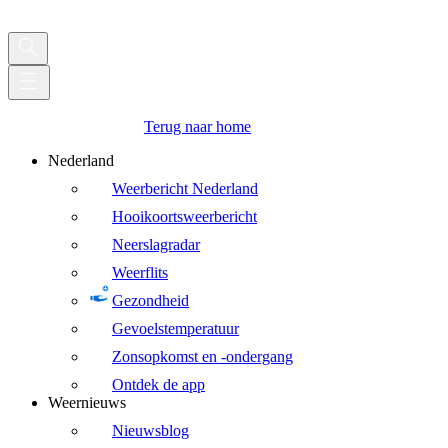
Terug naar home
Nederland
Weerbericht Nederland
Hooikoortsweerbericht
Neerslagradar
Weerflits
Gezondheid
Gevoelstemperatuur
Zonsopkomst en -ondergang
Ontdek de app
Weernieuws
Nieuwsblog