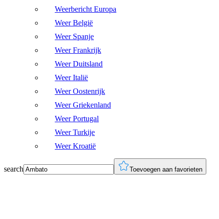
Weerbericht Europa
Weer België
Weer Spanje
Weer Frankrijk
Weer Duitsland
Weer Italië
Weer Oostenrijk
Weer Griekenland
Weer Portugal
Weer Turkije
Weer Kroatië
search
Toevoegen aan favorieten