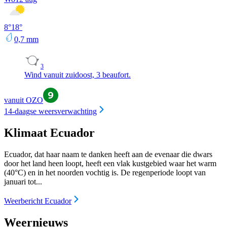
8
°
18
°
0,7
mm
3
Wind vanuit zuidoost, 3 beaufort.
vanuit OZO
14-daagse weersverwachting
Klimaat Ecuador
Ecuador, dat haar naam te danken heeft aan de evenaar die dwars
door het land heen loopt, heeft een vlak kustgebied waar het warm
(40°C) en in het noorden vochtig is. De regenperiode loopt van
januari tot...
Weerbericht Ecuador
Weernieuws