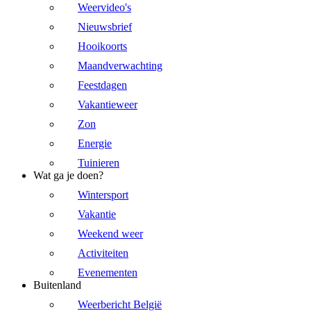
Weervideo's
Nieuwsbrief
Hooikoorts
Maandverwachting
Feestdagen
Vakantieweer
Zon
Energie
Tuinieren
Wat ga je doen?
Wintersport
Vakantie
Weekend weer
Activiteiten
Evenementen
Buitenland
Weerbericht België