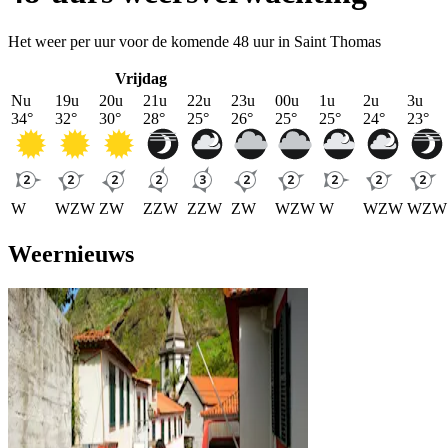
Het weer per uur voor de komende 48 uur in Saint Thomas
Vrijdag
Nu
19u
20u
21u
22u
23u
00u
1u
2u
3u
34
°
32
°
30
°
28
°
25
°
26
°
25
°
25
°
24
°
23
°
W
WZW
ZW
ZZW
ZZW
ZW
WZW
W
WZW
WZW
Weernieuws