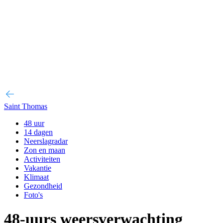
Saint Thomas
48 uur
14 dagen
Neerslagradar
Zon en maan
Activiteiten
Vakantie
Klimaat
Gezondheid
Foto's
48-uurs weersverwachting