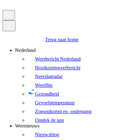
Terug naar home
Nederland
Weerbericht Nederland
Hooikoortsweerbericht
Neerslagradar
Weerflits
Gezondheid
Gevoelstemperatuur
Zonsopkomst en -ondergang
Ontdek de app
Weernieuws
Nieuwsblog