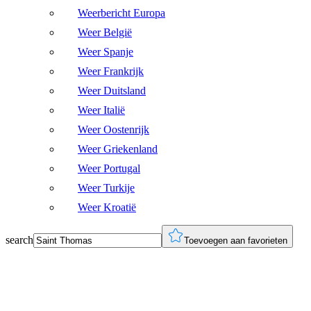
Weerbericht Europa
Weer België
Weer Spanje
Weer Frankrijk
Weer Duitsland
Weer Italië
Weer Oostenrijk
Weer Griekenland
Weer Portugal
Weer Turkije
Weer Kroatië
search
Toevoegen aan favorieten