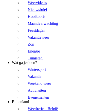
Weervideo's
Nieuwsbrief
Hooikoorts
Maandverwachting
Feestdagen
Vakantieweer
Zon
Energie
Tuinieren
Wat ga je doen?
Wintersport
Vakantie
Weekend weer
Activiteiten
Evenementen
Buitenland
Weerbericht België