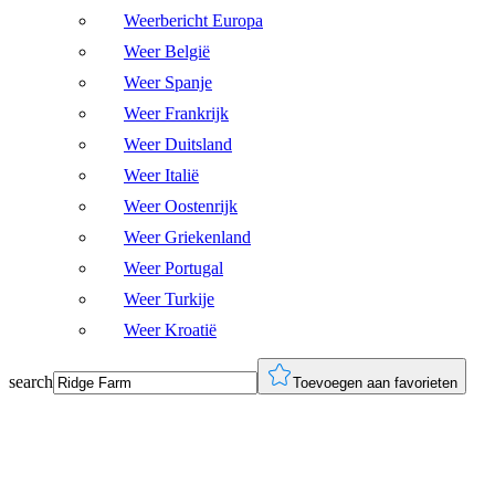
Weerbericht Europa
Weer België
Weer Spanje
Weer Frankrijk
Weer Duitsland
Weer Italië
Weer Oostenrijk
Weer Griekenland
Weer Portugal
Weer Turkije
Weer Kroatië
search
Toevoegen aan favorieten