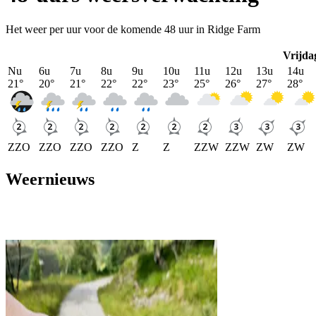
Het weer per uur voor de komende 48 uur in Ridge Farm
Vrijda
Nu
6u
7u
8u
9u
10u
11u
12u
13u
14u
21
°
20
°
21
°
22
°
22
°
23
°
25
°
26
°
27
°
28
°
ZZO
ZZO
ZZO
ZZO
Z
Z
ZZW
ZZW
ZW
ZW
Weernieuws