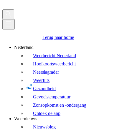
Terug naar home
Nederland
Weerbericht Nederland
Hooikoortsweerbericht
Neerslagradar
Weerflits
Gezondheid
Gevoelstemperatuur
Zonsopkomst en -ondergang
Ontdek de app
Weernieuws
Nieuwsblog