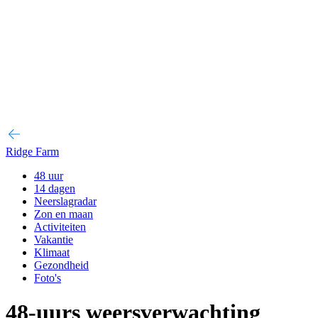
Ridge Farm
48 uur
14 dagen
Neerslagradar
Zon en maan
Activiteiten
Vakantie
Klimaat
Gezondheid
Foto's
48-uurs weersverwachting