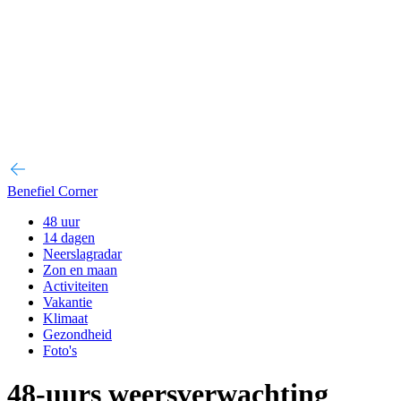
Benefiel Corner
48 uur
14 dagen
Neerslagradar
Zon en maan
Activiteiten
Vakantie
Klimaat
Gezondheid
Foto's
48-uurs weersverwachting