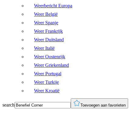
Weerbericht Europa
Weer België
Weer Spanje
Weer Frankrijk
Weer Duitsland
Weer Italië
Weer Oostenrijk
Weer Griekenland
Weer Portugal
Weer Turkije
Weer Kroatië
search
Toevoegen aan favorieten