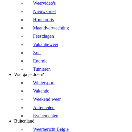
Weervideo's
Nieuwsbrief
Hooikoorts
Maandverwachting
Feestdagen
Vakantieweer
Zon
Energie
Tuinieren
Wat ga je doen?
Wintersport
Vakantie
Weekend weer
Activiteiten
Evenementen
Buitenland
Weerbericht België