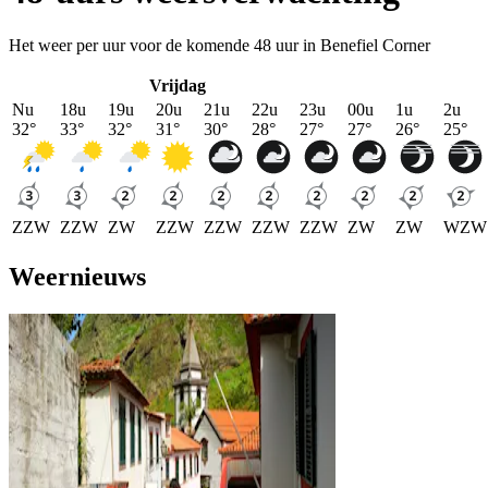
Het weer per uur voor de komende 48 uur in Benefiel Corner
Vrijdag
Nu
18u
19u
20u
21u
22u
23u
00u
1u
2u
32
°
33
°
32
°
31
°
30
°
28
°
27
°
27
°
26
°
25
°
ZZW
ZZW
ZW
ZZW
ZZW
ZZW
ZZW
ZW
ZW
WZW
Weernieuws