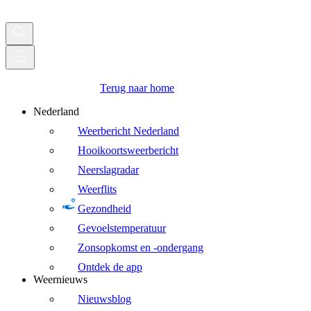
Terug naar home
Nederland
Weerbericht Nederland
Hooikoortsweerbericht
Neerslagradar
Weerflits
Gezondheid
Gevoelstemperatuur
Zonsopkomst en -ondergang
Ontdek de app
Weernieuws
Nieuwsblog