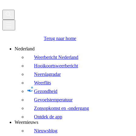
Terug naar home
Nederland
Weerbericht Nederland
Hooikoortsweerbericht
Neerslagradar
Weerflits
Gezondheid
Gevoelstemperatuur
Zonsopkomst en -ondergang
Ontdek de app
Weernieuws
Nieuwsblog