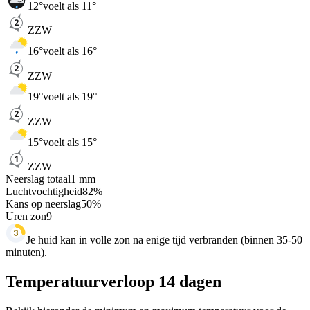
12
°
voelt als 11°
ZZW
16
°
voelt als 16°
ZZW
19
°
voelt als 19°
ZZW
15
°
voelt als 15°
ZZW
Neerslag totaal
1
mm
Luchtvochtigheid
82
%
Kans op neerslag
50
%
Uren zon
9
Je huid kan in volle zon na enige tijd verbranden (binnen 35-50
minuten).
Temperatuurverloop 14 dagen