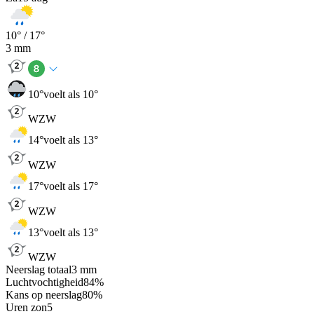
10
° /
17
°
3
mm
10
°
voelt als 10°
WZW
14
°
voelt als 13°
WZW
17
°
voelt als 17°
WZW
13
°
voelt als 13°
WZW
Neerslag totaal
3
mm
Luchtvochtigheid
84
%
Kans op neerslag
80
%
Uren zon
5