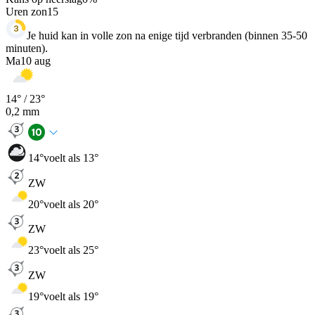
Uren zon
15
Je huid kan in volle zon na enige tijd verbranden (binnen 35-50
minuten).
Ma
10 aug
14
° /
23
°
0,2
mm
14
°
voelt als 13°
ZW
20
°
voelt als 20°
ZW
23
°
voelt als 25°
ZW
19
°
voelt als 19°