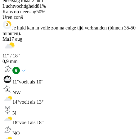
Neerslag totaal
2
mm
Luchtvochtigheid
81
%
Kans op neerslag
50
%
Uren zon
9
Je huid kan in volle zon na enige tijd verbranden (binnen 35-50
minuten).
Ma
17 aug
11
° /
18
°
0,9
mm
11
°
voelt als 10°
NW
14
°
voelt als 13°
N
18
°
voelt als 18°
NO