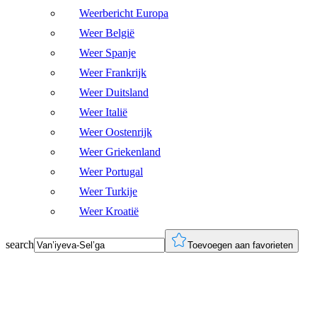
Weerbericht Europa
Weer België
Weer Spanje
Weer Frankrijk
Weer Duitsland
Weer Italië
Weer Oostenrijk
Weer Griekenland
Weer Portugal
Weer Turkije
Weer Kroatië
search
Toevoegen aan favorieten