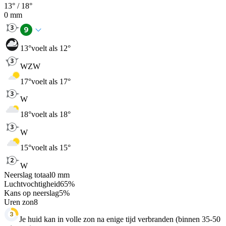
13
° /
18
°
0
mm
13
°
voelt als 12°
WZW
17
°
voelt als 17°
W
18
°
voelt als 18°
W
15
°
voelt als 15°
W
Neerslag totaal
0
mm
Luchtvochtigheid
65
%
Kans op neerslag
5
%
Uren zon
8
Je huid kan in volle zon na enige tijd verbranden (binnen 35-50