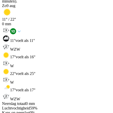
minuten).
Zo
9 aug
11
° /
22
°
0
mm
11
°
voelt als 11°
WZW
17
°
voelt als 16°
W
22
°
voelt als 25°
W
17
°
voelt als 17°
WZW
Neerslag totaal
0
mm
Luchtvochtigheid
59
%
Kans op neerslag
0
%