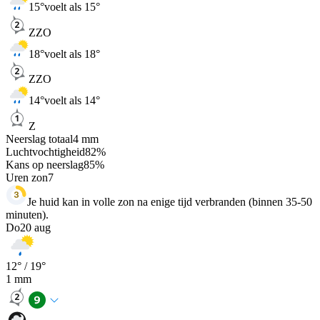
15
°
voelt als 15°
ZZO
18
°
voelt als 18°
ZZO
14
°
voelt als 14°
Z
Neerslag totaal
4
mm
Luchtvochtigheid
82
%
Kans op neerslag
85
%
Uren zon
7
Je huid kan in volle zon na enige tijd verbranden (binnen 35-50
minuten).
Do
20 aug
12
° /
19
°
1
mm