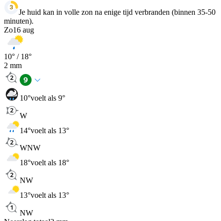
Je huid kan in volle zon na enige tijd verbranden (binnen 35-50
minuten).
Zo
16 aug
10
° /
18
°
2
mm
10
°
voelt als 9°
W
14
°
voelt als 13°
WNW
18
°
voelt als 18°
NW
13
°
voelt als 13°
NW