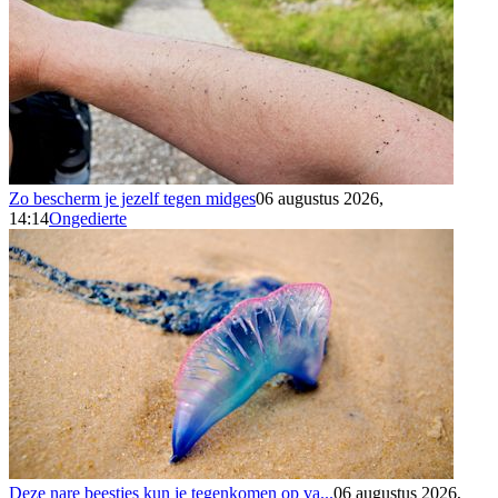
Zo bescherm je jezelf tegen midges
06 augustus 2026,
14:14
Ongedierte
Deze nare beestjes kun je tegenkomen op va...
06 augustus 2026,