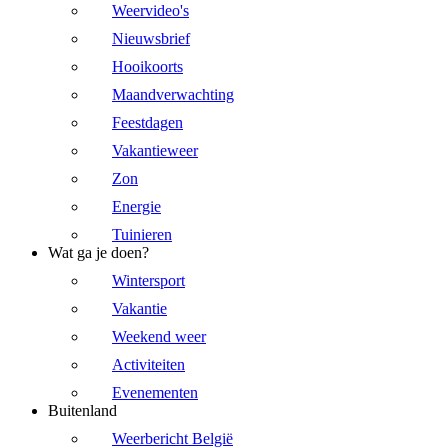
Weervideo's
Nieuwsbrief
Hooikoorts
Maandverwachting
Feestdagen
Vakantieweer
Zon
Energie
Tuinieren
Wat ga je doen?
Wintersport
Vakantie
Weekend weer
Activiteiten
Evenementen
Buitenland
Weerbericht België