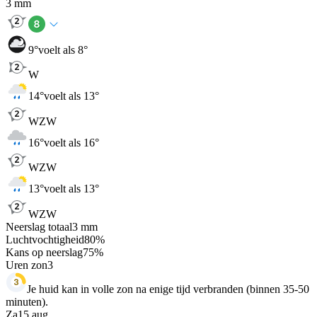
3
mm
9
°
voelt als 8°
W
14
°
voelt als 13°
WZW
16
°
voelt als 16°
WZW
13
°
voelt als 13°
WZW
Neerslag totaal
3
mm
Luchtvochtigheid
80
%
Kans op neerslag
75
%
Uren zon
3
Je huid kan in volle zon na enige tijd verbranden (binnen 35-50
minuten).
Za
15 aug