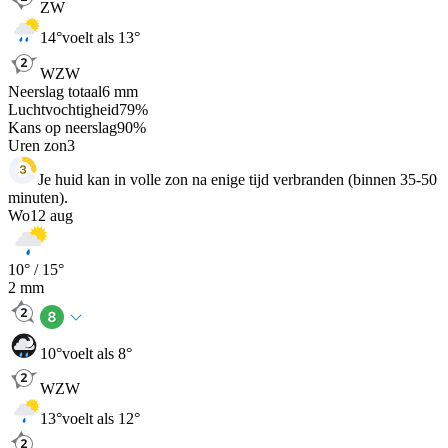
ZW
14
°
voelt als 13°
WZW
Neerslag totaal
6
mm
Luchtvochtigheid
79
%
Kans op neerslag
90
%
Uren zon
3
Je huid kan in volle zon na enige tijd verbranden (binnen 35-50
minuten).
Wo
12 aug
10
° /
15
°
2
mm
10
°
voelt als 8°
WZW
13
°
voelt als 12°