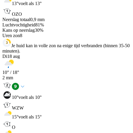
13
°
voelt als 13°
OZO
Neerslag totaal
0,9
mm
Luchtvochtigheid
81
%
Kans op neerslag
30
%
Uren zon
8
Je huid kan in volle zon na enige tijd verbranden (binnen 35-50
minuten).
Di
18 aug
10
° /
18
°
2
mm
10
°
voelt als 10°
WZW
15
°
voelt als 15°
O