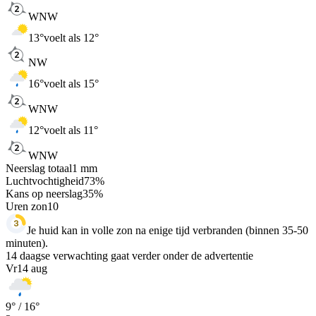
WNW
13
°
voelt als 12°
NW
16
°
voelt als 15°
WNW
12
°
voelt als 11°
WNW
Neerslag totaal
1
mm
Luchtvochtigheid
73
%
Kans op neerslag
35
%
Uren zon
10
Je huid kan in volle zon na enige tijd verbranden (binnen 35-50
minuten).
14 daagse verwachting gaat verder onder de advertentie
Vr
14 aug
9
° /
16
°