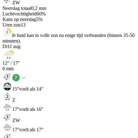
ZW
Neerslag totaal
0,2
mm
Luchtvochtigheid
60
%
Kans op neerslag
5
%
Uren zon
13
Je huid kan in volle zon na enige tijd verbranden (binnen 35-50
minuten).
Di
11 aug
12
° /
17
°
6
mm
15
°
voelt als 14°
Z
17
°
voelt als 16°
ZW
17
°
voelt als 17°