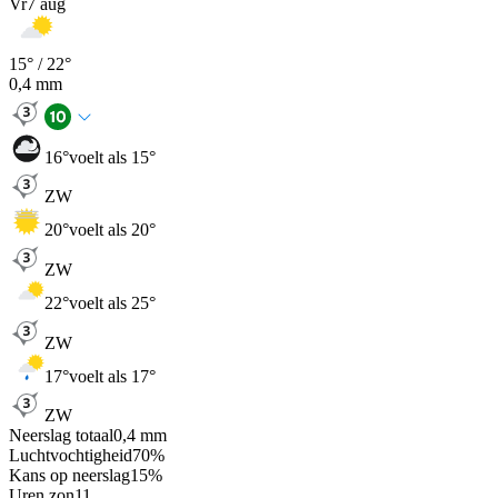
Vr
7 aug
15
° /
22
°
0,4
mm
16
°
voelt als 15°
ZW
20
°
voelt als 20°
ZW
22
°
voelt als 25°
ZW
17
°
voelt als 17°
ZW
Neerslag totaal
0,4
mm
Luchtvochtigheid
70
%
Kans op neerslag
15
%
Uren zon
11