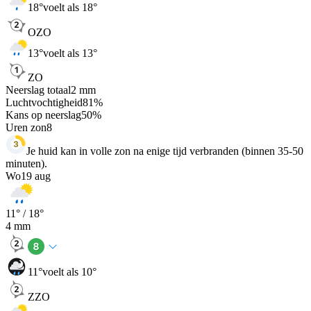
18
°
voelt als 18°
OZO
13
°
voelt als 13°
ZO
Neerslag totaal
2
mm
Luchtvochtigheid
81
%
Kans op neerslag
50
%
Uren zon
8
Je huid kan in volle zon na enige tijd verbranden (binnen 35-50
minuten).
Wo
19 aug
11
° /
18
°
4
mm
11
°
voelt als 10°
ZZO