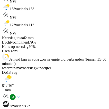
NW
15
°
voelt als 15°
NW
12
°
voelt als 11°
NW
Neerslag totaal
2
mm
Luchtvochtigheid
79
%
Kans op neerslag
70
%
Uren zon
9
Je huid kan in volle zon na enige tijd verbranden (binnen 35-50
minuten).
weer
min
/
max
neerslag
wind
cijfer
Do
13 aug
8
° /
16
°
1
mm
8
°
voelt als 7°