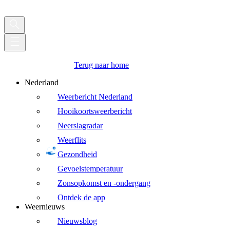
Terug naar home
Nederland
Weerbericht Nederland
Hooikoortsweerbericht
Neerslagradar
Weerflits
Gezondheid
Gevoelstemperatuur
Zonsopkomst en -ondergang
Ontdek de app
Weernieuws
Nieuwsblog