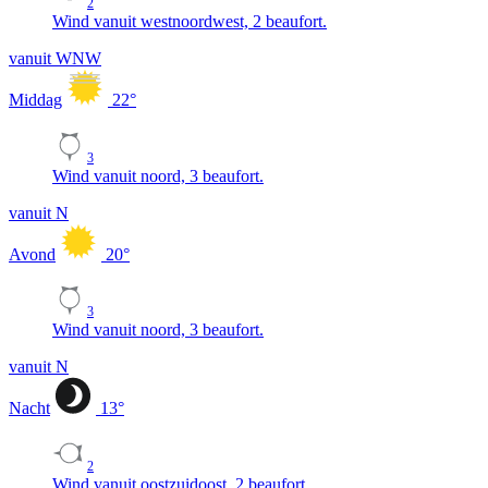
2
Wind vanuit westnoordwest, 2 beaufort.
vanuit WNW
Middag
22
°
3
Wind vanuit noord, 3 beaufort.
vanuit N
Avond
20
°
3
Wind vanuit noord, 3 beaufort.
vanuit N
Nacht
13
°
2
Wind vanuit oostzuidoost, 2 beaufort.