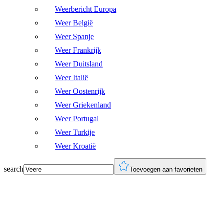
Weerbericht Europa
Weer België
Weer Spanje
Weer Frankrijk
Weer Duitsland
Weer Italië
Weer Oostenrijk
Weer Griekenland
Weer Portugal
Weer Turkije
Weer Kroatië
search
Toevoegen aan favorieten