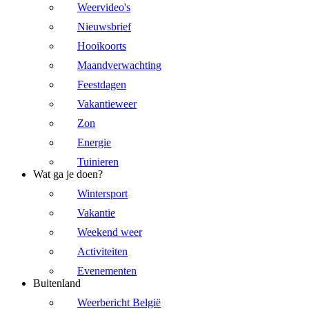
Weervideo's
Nieuwsbrief
Hooikoorts
Maandverwachting
Feestdagen
Vakantieweer
Zon
Energie
Tuinieren
Wat ga je doen?
Wintersport
Vakantie
Weekend weer
Activiteiten
Evenementen
Buitenland
Weerbericht België