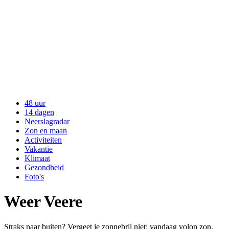
48 uur
14 dagen
Neerslagradar
Zon en maan
Activiteiten
Vakantie
Klimaat
Gezondheid
Foto's
Weer Veere
Straks naar buiten? Vergeet je zonnebril niet: vandaag volop zon.