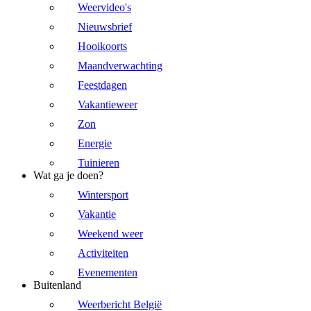
Weervideo's
Nieuwsbrief
Hooikoorts
Maandverwachting
Feestdagen
Vakantieweer
Zon
Energie
Tuinieren
Wat ga je doen?
Wintersport
Vakantie
Weekend weer
Activiteiten
Evenementen
Buitenland
Weerbericht België