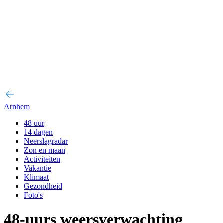
Arnhem
48 uur
14 dagen
Neerslagradar
Zon en maan
Activiteiten
Vakantie
Klimaat
Gezondheid
Foto's
48-uurs weersverwachting