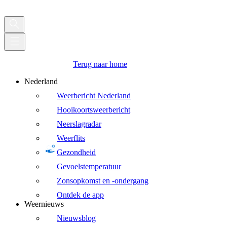
Terug naar home
Nederland
Weerbericht Nederland
Hooikoortsweerbericht
Neerslagradar
Weerflits
Gezondheid
Gevoelstemperatuur
Zonsopkomst en -ondergang
Ontdek de app
Weernieuws
Nieuwsblog