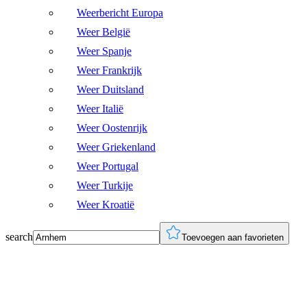
Weerbericht Europa
Weer België
Weer Spanje
Weer Frankrijk
Weer Duitsland
Weer Italië
Weer Oostenrijk
Weer Griekenland
Weer Portugal
Weer Turkije
Weer Kroatië
search
Toevoegen aan favorieten