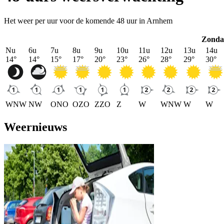
Het weer per uur voor de komende 48 uur in Arnhem
Zonda
Nu
6u
7u
8u
9u
10u
11u
12u
13u
14u
14
°
14
°
15
°
17
°
20
°
23
°
26
°
28
°
29
°
30
°
WNW
NW
ONO
OZO
ZZO
Z
W
WNW
W
W
Weernieuws