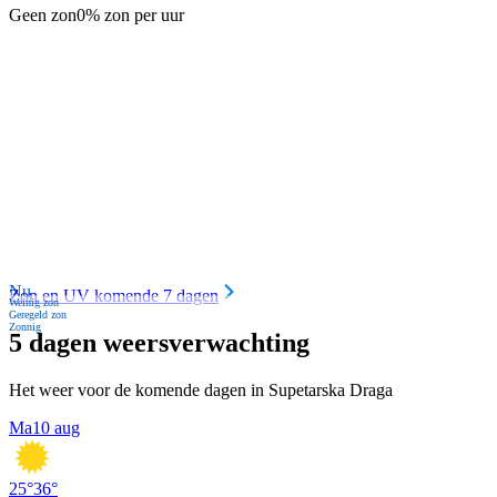
Geen zon
0% zon per uur
Nu
Zon en UV komende 7 dagen
Weinig zon
Geregeld zon
Zonnig
5 dagen weersverwachting
Het weer voor de komende dagen in Supetarska Draga
Ma
10 aug
25
°
36
°