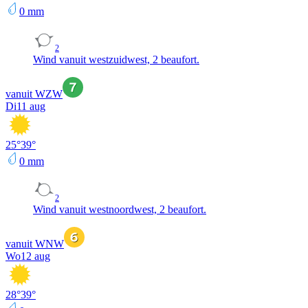
0
mm
2
Wind vanuit westzuidwest, 2 beaufort.
vanuit WZW
Di
11 aug
25
°
39
°
0
mm
2
Wind vanuit westnoordwest, 2 beaufort.
vanuit WNW
Wo
12 aug
28
°
39
°