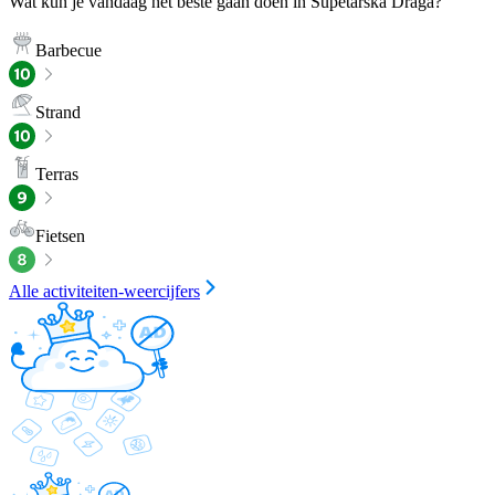
Wat kun je vandaag het beste gaan doen in Supetarska Draga?
Barbecue
Strand
Terras
Fietsen
Alle activiteiten-weercijfers