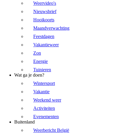
Weervideo's
Nieuwsbrief
Hooikoorts
Maandverwachting
Feestdagen
Vakantieweer
Zon
Energie
Tuinieren
Wat ga je doen?
Wintersport
Vakantie
Weekend weer
Activiteiten
Evenementen
Buitenland
Weerbericht België