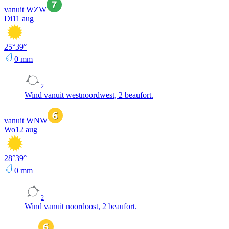
vanuit WZW
Di
11 aug
25
°
39
°
0
mm
2
Wind vanuit westnoordwest, 2 beaufort.
vanuit WNW
Wo
12 aug
28
°
39
°
0
mm
2
Wind vanuit noordoost, 2 beaufort.