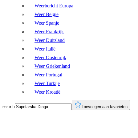
Weerbericht Europa
Weer België
Weer Spanje
Weer Frankrijk
Weer Duitsland
Weer Italië
Weer Oostenrijk
Weer Griekenland
Weer Portugal
Weer Turkije
Weer Kroatië
search
Toevoegen aan favorieten