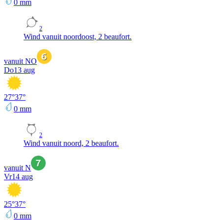
0
mm
2
Wind vanuit noordoost, 2 beaufort.
vanuit NO
Do
13 aug
27
°
37
°
0
mm
2
Wind vanuit noord, 2 beaufort.
vanuit N
Vr
14 aug
25
°
37
°
0
mm