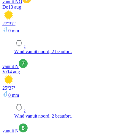
vanuit NO
Do
13 aug
27
°
37
°
0
mm
2
Wind vanuit noord, 2 beaufort.
vanuit N
Vr
14 aug
25
°
37
°
0
mm
2
Wind vanuit noord, 2 beaufort.
vanuit N