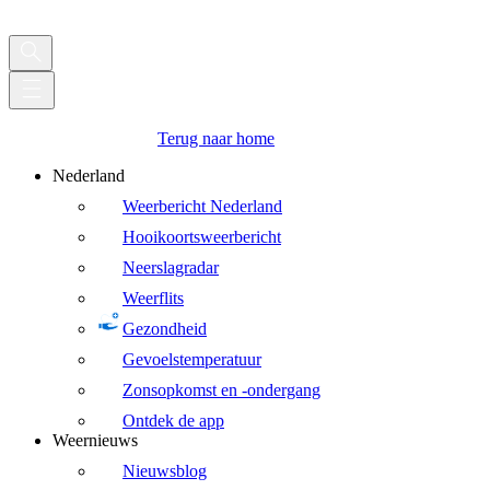
Terug naar home
Nederland
Weerbericht Nederland
Hooikoortsweerbericht
Neerslagradar
Weerflits
Gezondheid
Gevoelstemperatuur
Zonsopkomst en -ondergang
Ontdek de app
Weernieuws
Nieuwsblog