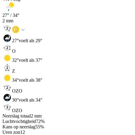
27
° /
34
°
2
mm
27
°
voelt als 29°
O
32
°
voelt als 37°
Z
34
°
voelt als 38°
OZO
30
°
voelt als 34°
OZO
Neerslag totaal
2
mm
Luchtvochtigheid
72
%
Kans op neerslag
55
%
Uren zon
12