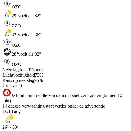
OZO
29
°
voelt als 32°
ZZO
32
°
voelt als 36°
OZO
28
°
voelt als 32°
OZO
Neerslag totaal
13
mm
Luchtvochtigheid
73
%
Kans op neerslag
95
%
Uren zon
9
Je huid kan in volle zon extreem snel verbranden (binnen 10
min).
14 daagse verwachting gaat verder onder de advertentie
Do
13 aug
26
° /
33
°