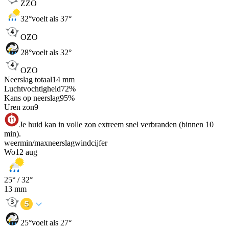
ZZO
32
°
voelt als 37°
OZO
28
°
voelt als 32°
OZO
Neerslag totaal
14
mm
Luchtvochtigheid
72
%
Kans op neerslag
95
%
Uren zon
9
Je huid kan in volle zon extreem snel verbranden (binnen 10
min).
weer
min
/
max
neerslag
wind
cijfer
Wo
12 aug
25
° /
32
°
13
mm
25
°
voelt als 27°