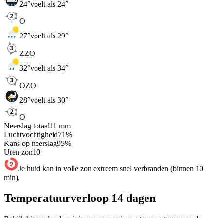
24
°
voelt als 24°
O
27
°
voelt als 29°
ZZO
32
°
voelt als 34°
OZO
28
°
voelt als 30°
O
Neerslag totaal
11
mm
Luchtvochtigheid
71
%
Kans op neerslag
95
%
Uren zon
10
Je huid kan in volle zon extreem snel verbranden (binnen 10
min).
Temperatuurverloop 14 dagen