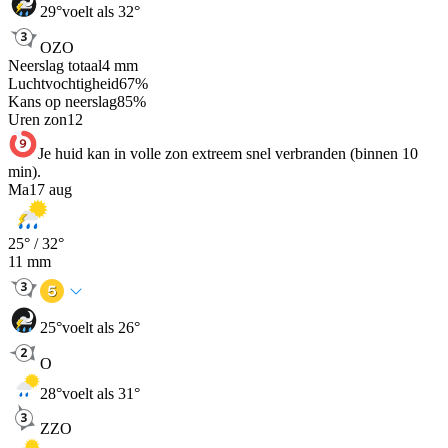
29
°
voelt als 32°
OZO
Neerslag totaal
4
mm
Luchtvochtigheid
67
%
Kans op neerslag
85
%
Uren zon
12
Je huid kan in volle zon extreem snel verbranden (binnen 10
min).
Ma
17 aug
25
° /
32
°
11
mm
25
°
voelt als 26°
O
28
°
voelt als 31°
ZZO