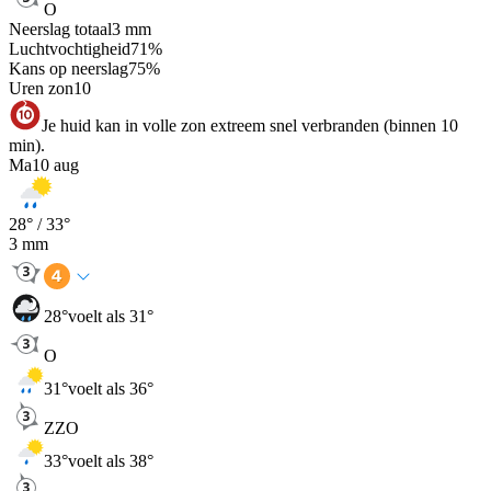
O
Neerslag totaal
3
mm
Luchtvochtigheid
71
%
Kans op neerslag
75
%
Uren zon
10
Je huid kan in volle zon extreem snel verbranden (binnen 10
min).
Ma
10 aug
28
° /
33
°
3
mm
28
°
voelt als 31°
O
31
°
voelt als 36°
ZZO
33
°
voelt als 38°