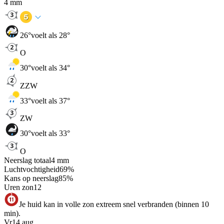
4
mm
26
°
voelt als 28°
O
30
°
voelt als 34°
ZZW
33
°
voelt als 37°
ZW
30
°
voelt als 33°
O
Neerslag totaal
4
mm
Luchtvochtigheid
69
%
Kans op neerslag
85
%
Uren zon
12
Je huid kan in volle zon extreem snel verbranden (binnen 10
min).
Vr
14 aug