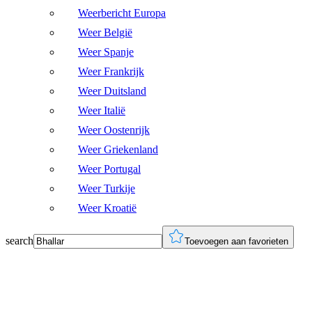
Weerbericht Europa
Weer België
Weer Spanje
Weer Frankrijk
Weer Duitsland
Weer Italië
Weer Oostenrijk
Weer Griekenland
Weer Portugal
Weer Turkije
Weer Kroatië
search
Toevoegen aan favorieten