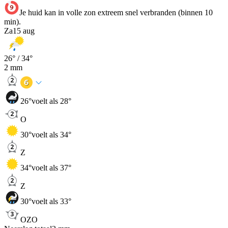
Je huid kan in volle zon extreem snel verbranden (binnen 10
min).
Za
15 aug
26
° /
34
°
2
mm
26
°
voelt als 28°
O
30
°
voelt als 34°
Z
34
°
voelt als 37°
Z
30
°
voelt als 33°
OZO