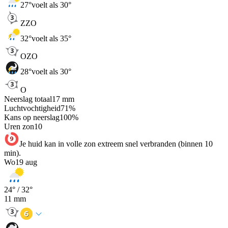
27
°
voelt als 30°
ZZO
32
°
voelt als 35°
OZO
28
°
voelt als 30°
O
Neerslag totaal
17
mm
Luchtvochtigheid
71
%
Kans op neerslag
100
%
Uren zon
10
Je huid kan in volle zon extreem snel verbranden (binnen 10
min).
Wo
19 aug
24
° /
32
°
11
mm