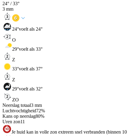
24
° /
33
°
3
mm
24
°
voelt als 24°
O
29
°
voelt als 33°
Z
33
°
voelt als 37°
Z
29
°
voelt als 32°
ZO
Neerslag totaal
3
mm
Luchtvochtigheid
72
%
Kans op neerslag
80
%
Uren zon
11
Je huid kan in volle zon extreem snel verbranden (binnen 10