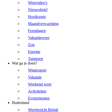
Weervideo's
Nieuwsbrief
Hooikoorts
Maandverwachting
Feestdagen
Vakantieweer
Zon
Energie
Tuinieren
Wat ga je doen?
Wintersport
Vakantie
Weekend weer
Activiteiten
Evenementen
Buitenland
Weerbericht België