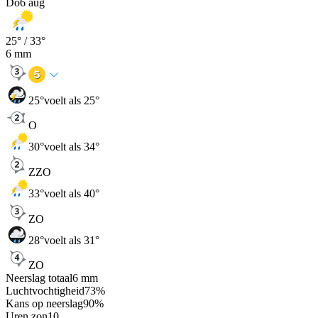
Do
6 aug
25
° /
33
°
6
mm
25
°
voelt als 25°
O
30
°
voelt als 34°
ZZO
33
°
voelt als 40°
ZO
28
°
voelt als 31°
ZO
Neerslag totaal
6
mm
Luchtvochtigheid
73
%
Kans op neerslag
90
%
Uren zon
10