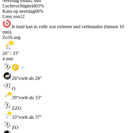
Neerslag totaal
2
mm
Luchtvochtigheid
65
%
Kans op neerslag
60
%
Uren zon
12
Je huid kan in volle zon extreem snel verbranden (binnen 10
min).
Zo
16 aug
26
° /
33
°
4
mm
26
°
voelt als 28°
O
29
°
voelt als 33°
ZZO
33
°
voelt als 37°
ZO