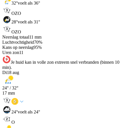
32
°
voelt als 36°
OZO
28
°
voelt als 31°
OZO
Neerslag totaal
11
mm
Luchtvochtigheid
70
%
Kans op neerslag
95
%
Uren zon
11
Je huid kan in volle zon extreem snel verbranden (binnen 10
min).
Di
18 aug
24
° /
32
°
17
mm
24
°
voelt als 24°
O