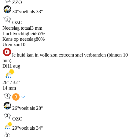
ZZO
30
°
voelt als 33°
OZO
Neerslag totaal
3
mm
Luchtvochtigheid
65
%
Kans op neerslag
80
%
Uren zon
10
Je huid kan in volle zon extreem snel verbranden (binnen 10
min).
Di
11 aug
26
° /
32
°
14
mm
26
°
voelt als 28°
OZO
29
°
voelt als 34°