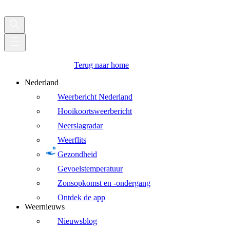
Terug naar home
Nederland
Weerbericht Nederland
Hooikoortsweerbericht
Neerslagradar
Weerflits
Gezondheid
Gevoelstemperatuur
Zonsopkomst en -ondergang
Ontdek de app
Weernieuws
Nieuwsblog