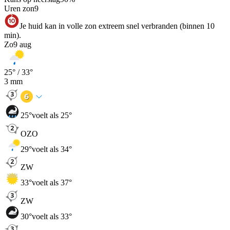
Uren zon
9
Je huid kan in volle zon extreem snel verbranden (binnen 10
min).
Zo
9 aug
25
° /
33
°
3
mm
25
°
voelt als 25°
OZO
29
°
voelt als 34°
ZW
33
°
voelt als 37°
ZW
30
°
voelt als 33°