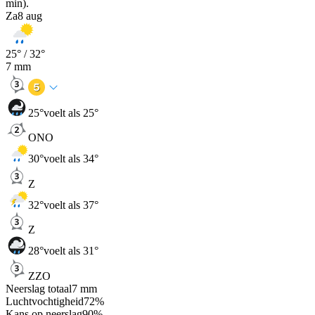
min).
Za
8 aug
25
° /
32
°
7
mm
25
°
voelt als 25°
ONO
30
°
voelt als 34°
Z
32
°
voelt als 37°
Z
28
°
voelt als 31°
ZZO
Neerslag totaal
7
mm
Luchtvochtigheid
72
%
Kans op neerslag
90
%