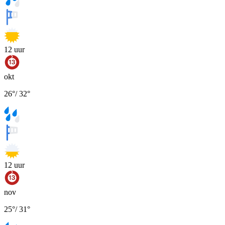
12
uur
okt
26
°
/
32
°
12
uur
nov
25
°
/
31
°