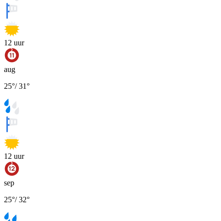
12
uur
aug
25
°
/
31
°
12
uur
sep
25
°
/
32
°