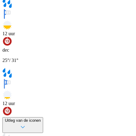
12
uur
dec
25
°
/
31
°
12
uur
Uitleg van de iconen