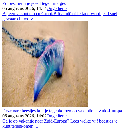
Zo bescherm je jezelf tegen midges
06 augustus 2026, 14:14
Ongedierte
Bij een vakantie naar Groot-Brittannië of Ierland word je al snel
gewaarschuwd v...
Deze nare beestjes kun je tegenkomen op vakantie in Zuid-Europa
06 augustus 2026, 14:02
Ongedierte
Ga je op vakantie naar Zuid-Europa? Lees welke vijf beestjes je
kunt tegenkomen,...