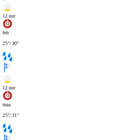
12
uur
feb
25
°
/
30
°
12
uur
maa
25
°
/
31
°