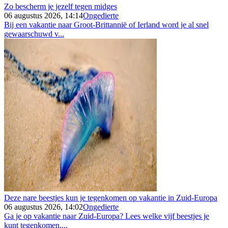
Zo bescherm je jezelf tegen midges
06 augustus 2026, 14:14
Ongedierte
Bij een vakantie naar Groot-Brittannië of Ierland word je al snel
gewaarschuwd v...
Deze nare beestjes kun je tegenkomen op vakantie in Zuid-Europa
06 augustus 2026, 14:02
Ongedierte
Ga je op vakantie naar Zuid-Europa? Lees welke vijf beestjes je
kunt tegenkomen,...