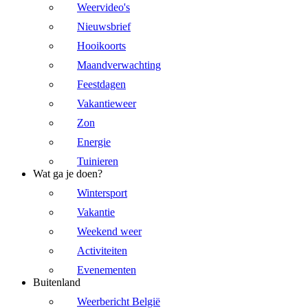
Weervideo's
Nieuwsbrief
Hooikoorts
Maandverwachting
Feestdagen
Vakantieweer
Zon
Energie
Tuinieren
Wat ga je doen?
Wintersport
Vakantie
Weekend weer
Activiteiten
Evenementen
Buitenland
Weerbericht België