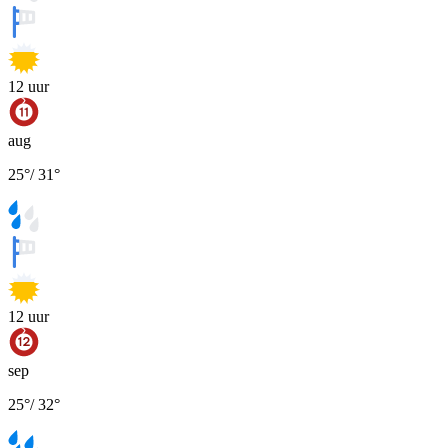
12
uur
aug
25
°
/
31
°
12
uur
sep
25
°
/
32
°