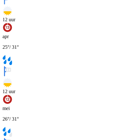
12
uur
apr
25
°
/
31
°
12
uur
mei
26
°
/
31
°