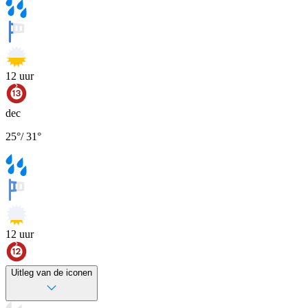
12
uur
dec
25
°
/
31
°
12
uur
Uitleg van de iconen