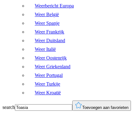
Weerbericht Europa
Weer België
Weer Spanje
Weer Frankrijk
Weer Duitsland
Weer Italië
Weer Oostenrijk
Weer Griekenland
Weer Portugal
Weer Turkije
Weer Kroatië
search
Toevoegen aan favorieten