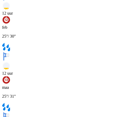
12
uur
feb
25
°
/
30
°
12
uur
maa
25
°
/
31
°