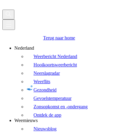
Terug naar home
Nederland
Weerbericht Nederland
Hooikoortsweerbericht
Neerslagradar
Weerflits
Gezondheid
Gevoelstemperatuur
Zonsopkomst en -ondergang
Ontdek de app
Weernieuws
Nieuwsblog