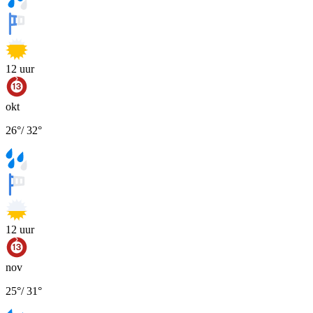
12
uur
okt
26
°
/
32
°
12
uur
nov
25
°
/
31
°