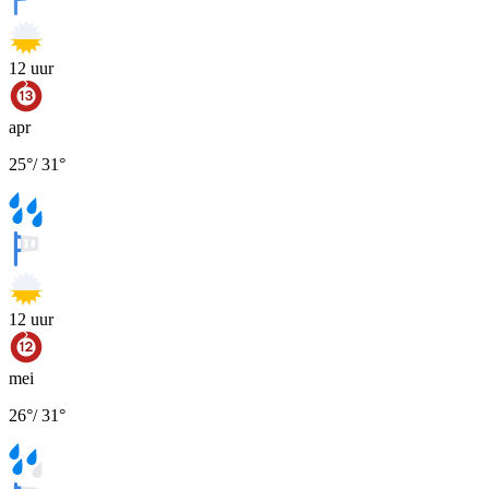
12
uur
apr
25
°
/
31
°
12
uur
mei
26
°
/
31
°