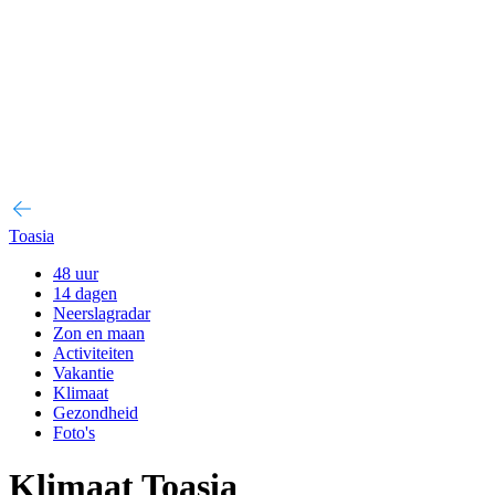
Toasia
48 uur
14 dagen
Neerslagradar
Zon en maan
Activiteiten
Vakantie
Klimaat
Gezondheid
Foto's
Klimaat Toasia