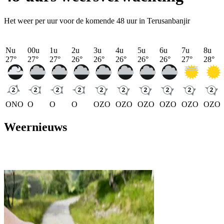
Het weer per uur voor de komende 48 uur in Terusanbanjir
Nu
00u
1u
2u
3u
4u
5u
6u
7u
8u
27
°
27
°
27
°
26
°
26
°
26
°
26
°
26
°
27
°
28
°
ONO
O
O
O
OZO
OZO
OZO
OZO
OZO
OZO
Weernieuws