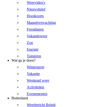
Weervideo's
Nieuwsbrief
Hooikoorts
Maandverwachting
Feestdagen
Vakantieweer
Zon
Energie
Tuinieren
Wat ga je doen?
Wintersport
Vakantie
Weekend weer
Activiteiten
Evenementen
Buitenland
Weerbericht België