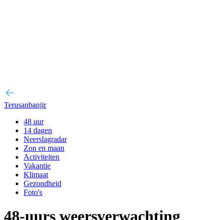
Terusanbanjir
48 uur
14 dagen
Neerslagradar
Zon en maan
Activiteiten
Vakantie
Klimaat
Gezondheid
Foto's
48-uurs weersverwachting