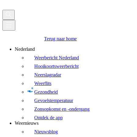
Terug naar home
Nederland
Weerbericht Nederland
Hooikoortsweerbericht
Neerslagradar
Weerflits
Gezondheid
Gevoelstemperatuur
Zonsopkomst en -ondergang
Ontdek de app
Weernieuws
Nieuwsblog