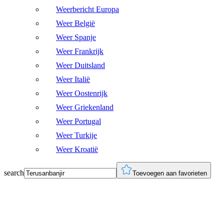
Weerbericht Europa
Weer België
Weer Spanje
Weer Frankrijk
Weer Duitsland
Weer Italië
Weer Oostenrijk
Weer Griekenland
Weer Portugal
Weer Turkije
Weer Kroatië
search
Toevoegen aan favorieten