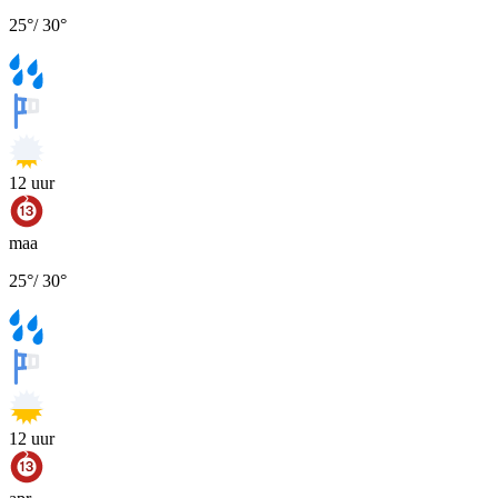
25
°
/
30
°
12
uur
maa
25
°
/
30
°
12
uur