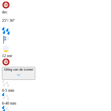
dec
25
°
/
30
°
12
uur
Uitleg van de iconen
0-5 mm
6-40 mm