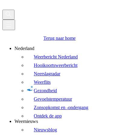
Terug naar home
Nederland
Weerbericht Nederland
Hooikoortsweerbericht
Neerslagradar
Weerflits
Gezondheid
Gevoelstemperatuur
Zonsopkomst en -ondergang
Ontdek de app
Weernieuws
Nieuwsblog