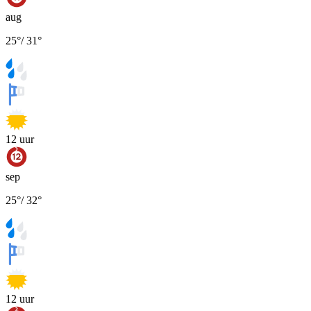
aug
25
°
/
31
°
12
uur
sep
25
°
/
32
°
12
uur