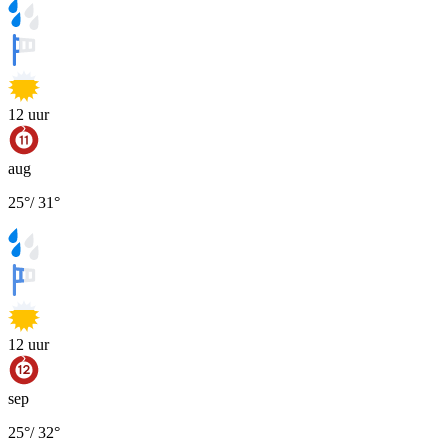
12
uur
aug
25
°
/
31
°
12
uur
sep
25
°
/
32
°