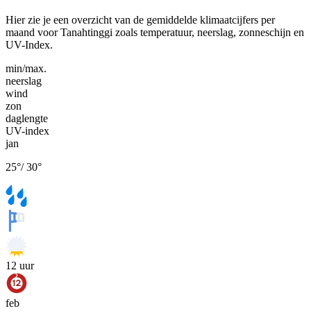
Hier zie je een overzicht van de gemiddelde klimaatcijfers per
maand voor Tanahtinggi zoals temperatuur, neerslag, zonneschijn en
UV-Index.
min/max.
neerslag
wind
zon
daglengte
UV-index
jan
25
°
/
30
°
12
uur
feb