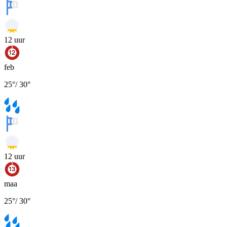
12
uur
feb
25
°
/
30
°
12
uur
maa
25
°
/
30
°