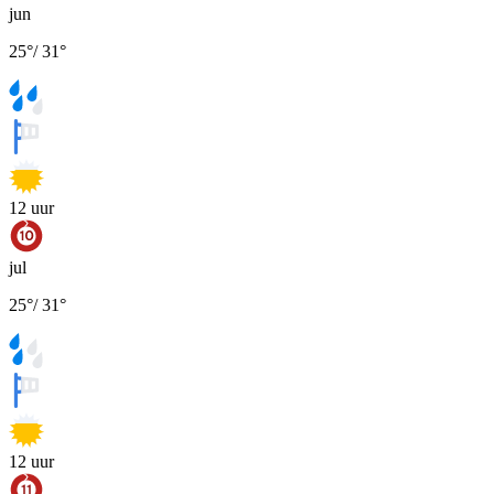
jun
25
°
/
31
°
12
uur
jul
25
°
/
31
°
12
uur