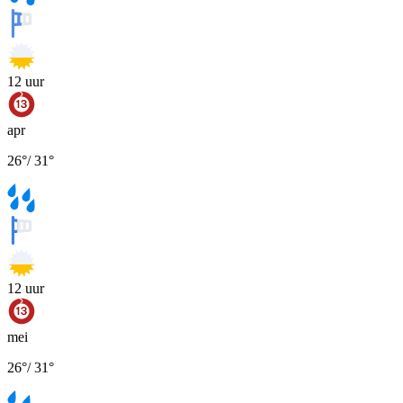
12
uur
apr
26
°
/
31
°
12
uur
mei
26
°
/
31
°