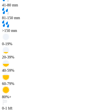
41-80 mm
81-150 mm
>150 mm
0-19%
20-39%
40-59%
60-79%
80%+
0-1 bft