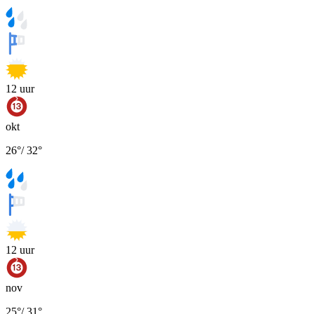
12
uur
okt
26
°
/
32
°
12
uur
nov
25
°
/
31
°