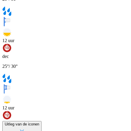
12
uur
dec
25
°
/
30
°
12
uur
Uitleg van de iconen