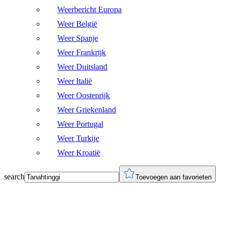
Weerbericht Europa
Weer België
Weer Spanje
Weer Frankrijk
Weer Duitsland
Weer Italië
Weer Oostenrijk
Weer Griekenland
Weer Portugal
Weer Turkije
Weer Kroatië
search
Toevoegen aan favorieten