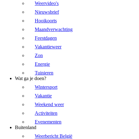
Weervideo's
Nieuwsbrief
Hooikoorts
Maandverwachting
Feestdagen
Vakantieweer
Zon
Energie
Tuinieren
Wat ga je doen?
Wintersport
Vakantie
Weekend weer
Activiteiten
Evenementen
Buitenland
Weerbericht België