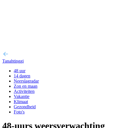
Tanahtinggi
48 uur
14 dagen
Neerslagradar
Zon en maan
Activiteiten
Vakantie
Klimaat
Gezondheid
Foto's
48-uurs weersverwachting