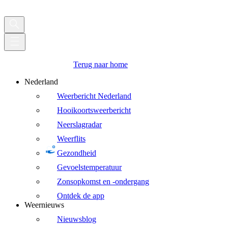
Terug naar home
Nederland
Weerbericht Nederland
Hooikoortsweerbericht
Neerslagradar
Weerflits
Gezondheid
Gevoelstemperatuur
Zonsopkomst en -ondergang
Ontdek de app
Weernieuws
Nieuwsblog