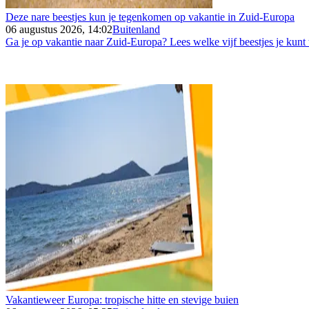
Deze nare beestjes kun je tegenkomen op vakantie in Zuid-Europa
06 augustus 2026, 14:02
Buitenland
Ga je op vakantie naar Zuid-Europa? Lees welke vijf beestjes je kunt
Vakantieweer Europa: tropische hitte en stevige buien