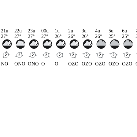
21u
22u
23u
00u
1u
2u
3u
4u
5u
6u
27
°
27
°
27
°
27
°
26
°
26
°
26
°
26
°
25
°
25
°
NO
ONO
ONO
O
O
OZO
OZO
OZO
OZO
OZO