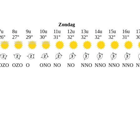
Zondag
7u
8u
9u
10u
11u
12u
13u
14u
15u
16u
1
26
°
27
°
29
°
30
°
31
°
32
°
32
°
32
°
32
°
31
°
3
OZO
OZO
O
ONO
NO
NO
NNO
NNO
NNO
NNO
N