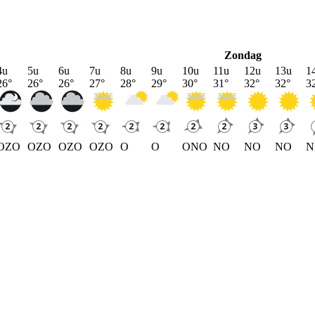
Zondag
4u
5u
6u
7u
8u
9u
10u
11u
12u
13u
1
26
°
26
°
26
°
27
°
28
°
29
°
30
°
31
°
32
°
32
°
3
OZO
OZO
OZO
OZO
O
O
ONO
NO
NO
NO
N