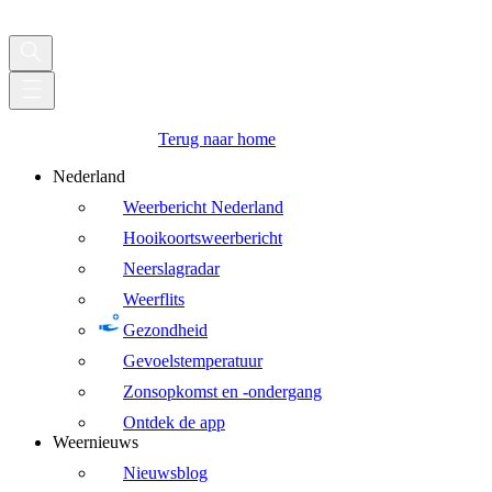
Terug naar home
Nederland
Weerbericht Nederland
Hooikoortsweerbericht
Neerslagradar
Weerflits
Gezondheid
Gevoelstemperatuur
Zonsopkomst en -ondergang
Ontdek de app
Weernieuws
Nieuwsblog