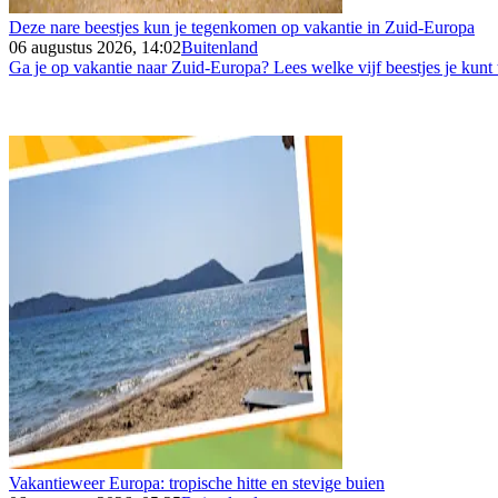
Deze nare beestjes kun je tegenkomen op vakantie in Zuid-Europa
06 augustus 2026, 14:02
Buitenland
Ga je op vakantie naar Zuid-Europa? Lees welke vijf beestjes je kunt
Vakantieweer Europa: tropische hitte en stevige buien