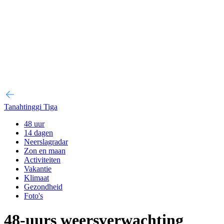
Tanahtinggi Tiga
48 uur
14 dagen
Neerslagradar
Zon en maan
Activiteiten
Vakantie
Klimaat
Gezondheid
Foto's
48-uurs weersverwachting