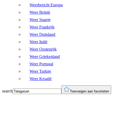
Weerbericht Europa
Weer België
Weer Spanje
Weer Frankrijk
Weer Duitsland
Weer Italië
Weer Oostenrijk
Weer Griekenland
Weer Portugal
Weer Turkije
Weer Kroatië
search
Toevoegen aan favorieten