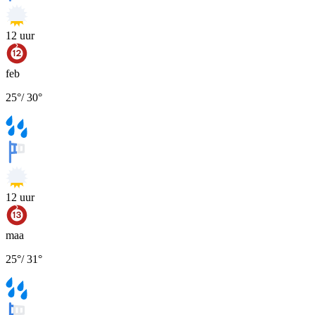
12
uur
feb
25
°
/
30
°
12
uur
maa
25
°
/
31
°