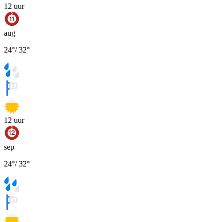
12
uur
aug
24
°
/
32
°
12
uur
sep
24
°
/
32
°