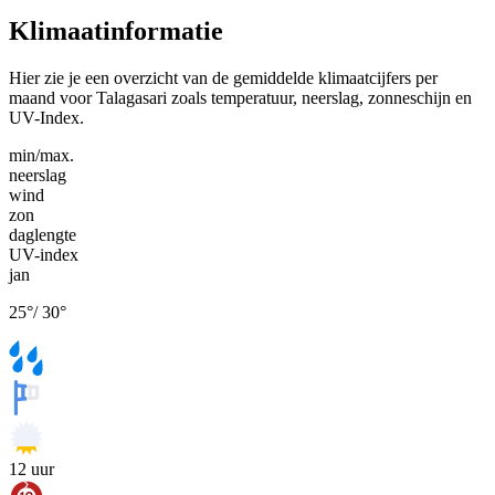
Klimaatinformatie
Hier zie je een overzicht van de gemiddelde klimaatcijfers per
maand voor Talagasari zoals temperatuur, neerslag, zonneschijn en
UV-Index.
min/max.
neerslag
wind
zon
daglengte
UV-index
jan
25
°
/
30
°
12
uur