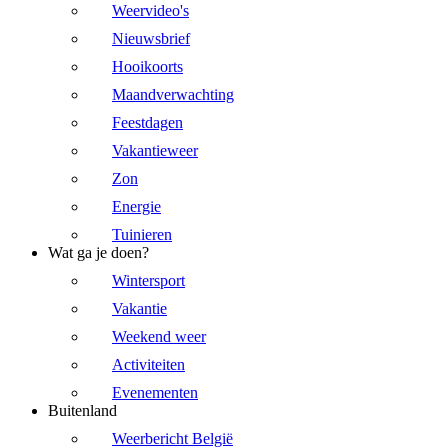
Weervideo's
Nieuwsbrief
Hooikoorts
Maandverwachting
Feestdagen
Vakantieweer
Zon
Energie
Tuinieren
Wat ga je doen?
Wintersport
Vakantie
Weekend weer
Activiteiten
Evenementen
Buitenland
Weerbericht België