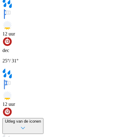
12
uur
dec
25
°
/
31
°
12
uur
Uitleg van de iconen