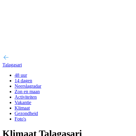
Talagasari
48 uur
14 dagen
Neerslagradar
Zon en maan
Activiteiten
Vakantie
Klimaat
Gezondheid
Foto's
Klimaat Talagasari