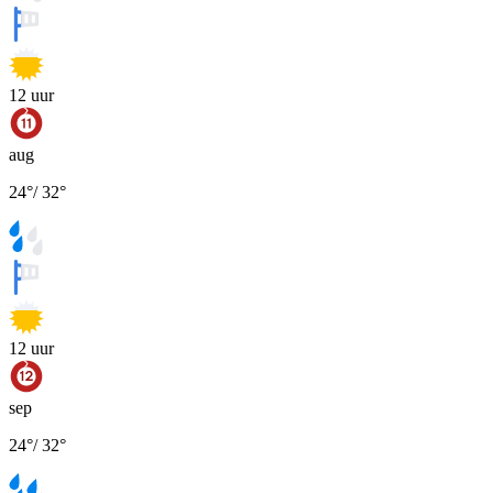
12
uur
aug
24
°
/
32
°
12
uur
sep
24
°
/
32
°