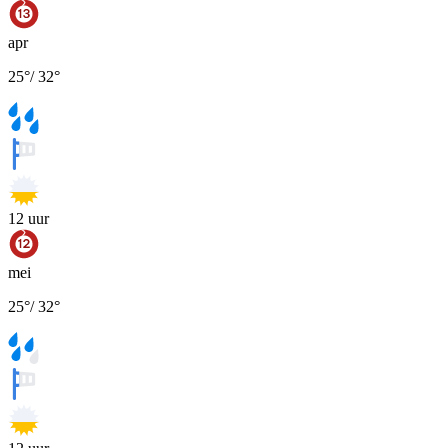
apr
25
°
/
32
°
12
uur
mei
25
°
/
32
°