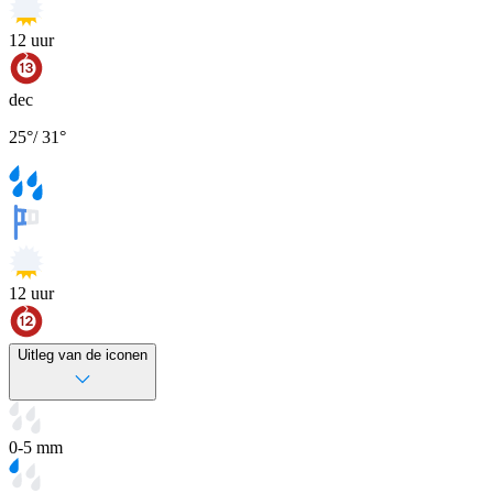
12
uur
dec
25
°
/
31
°
12
uur
Uitleg van de iconen
0-5 mm