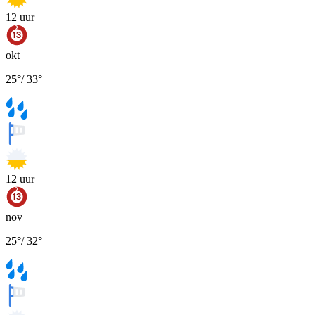
12
uur
okt
25
°
/
33
°
12
uur
nov
25
°
/
32
°