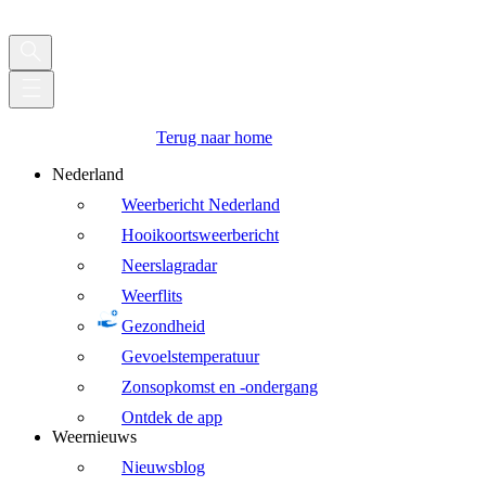
Terug naar home
Nederland
Weerbericht Nederland
Hooikoortsweerbericht
Neerslagradar
Weerflits
Gezondheid
Gevoelstemperatuur
Zonsopkomst en -ondergang
Ontdek de app
Weernieuws
Nieuwsblog