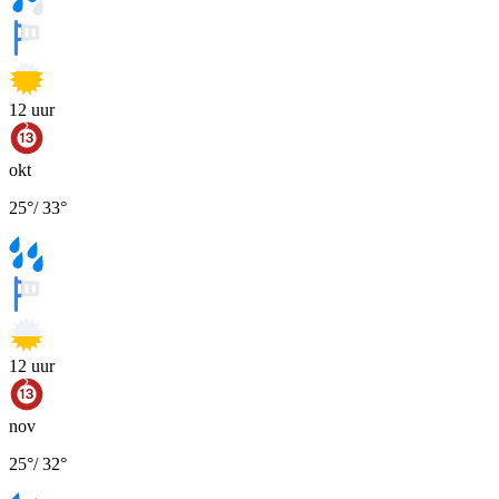
12
uur
okt
25
°
/
33
°
12
uur
nov
25
°
/
32
°