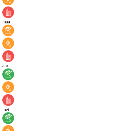
maa
apr
mei