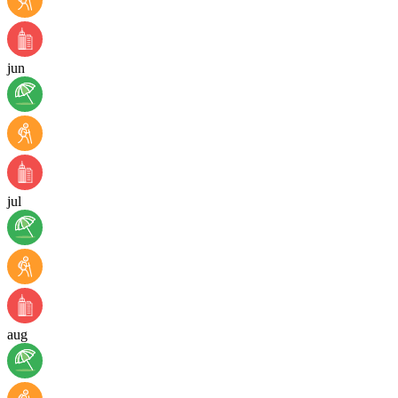
jun
jul
aug