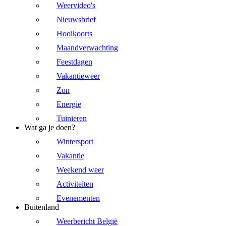
Weervideo's
Nieuwsbrief
Hooikoorts
Maandverwachting
Feestdagen
Vakantieweer
Zon
Energie
Tuinieren
Wat ga je doen?
Wintersport
Vakantie
Weekend weer
Activiteiten
Evenementen
Buitenland
Weerbericht België