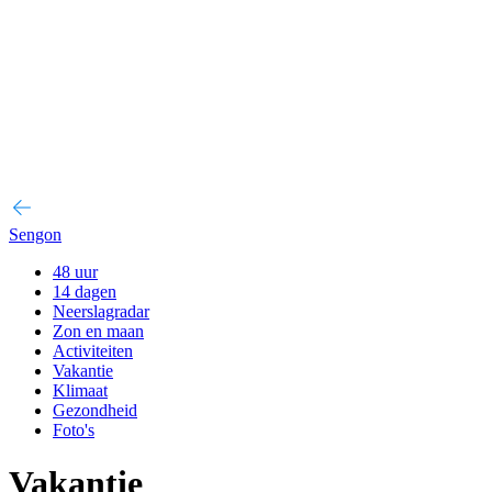
Sengon
48 uur
14 dagen
Neerslagradar
Zon en maan
Activiteiten
Vakantie
Klimaat
Gezondheid
Foto's
Vakantie