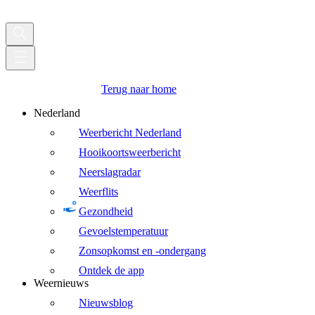
Terug naar home
Nederland
Weerbericht Nederland
Hooikoortsweerbericht
Neerslagradar
Weerflits
Gezondheid
Gevoelstemperatuur
Zonsopkomst en -ondergang
Ontdek de app
Weernieuws
Nieuwsblog