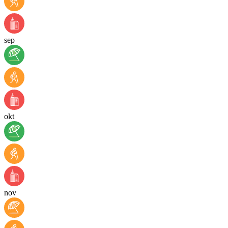
sep
okt
nov