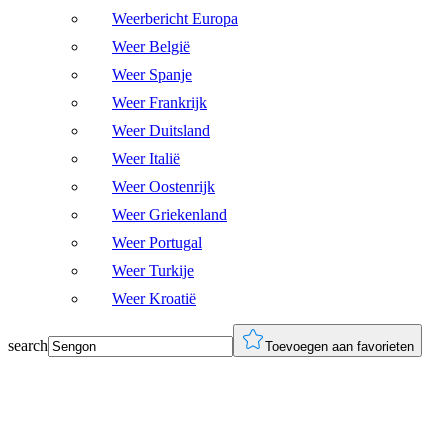
Weerbericht Europa
Weer België
Weer Spanje
Weer Frankrijk
Weer Duitsland
Weer Italië
Weer Oostenrijk
Weer Griekenland
Weer Portugal
Weer Turkije
Weer Kroatië
search
Toevoegen aan favorieten