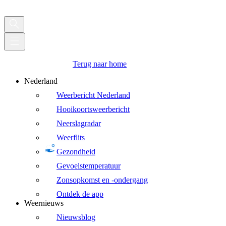
Terug naar home
Nederland
Weerbericht Nederland
Hooikoortsweerbericht
Neerslagradar
Weerflits
Gezondheid
Gevoelstemperatuur
Zonsopkomst en -ondergang
Ontdek de app
Weernieuws
Nieuwsblog