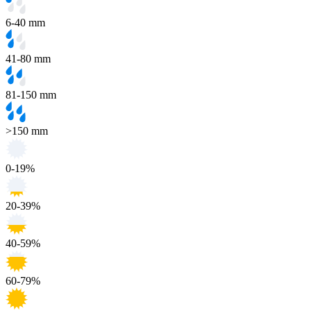
6-40 mm
41-80 mm
81-150 mm
>150 mm
0-19%
20-39%
40-59%
60-79%