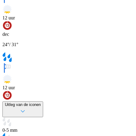
12
uur
dec
24
°
/
31
°
12
uur
Uitleg van de iconen
0-5 mm