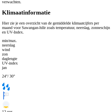
verwachten.
Klimaatinformatie
Hier zie je een overzicht van de gemiddelde klimaatcijfers per
maand voor Sawangan-hilir zoals temperatuur, neerslag, zonneschijn
en UV-Index.
min/max.
neerslag
wind
zon
daglengte
UV-index
jan
24
°
/
30
°
12
uur