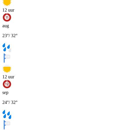
12
uur
aug
23
°
/
32
°
12
uur
sep
24
°
/
32
°