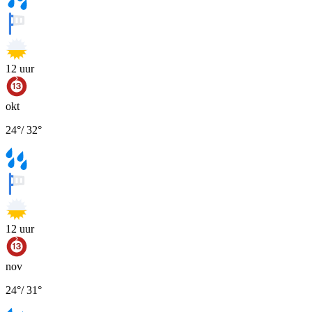
12
uur
okt
24
°
/
32
°
12
uur
nov
24
°
/
31
°