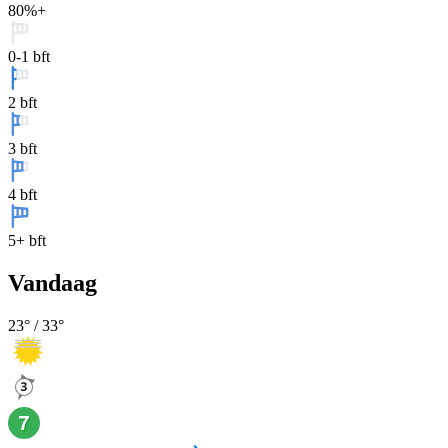
80%+
0-1 bft
2 bft
3 bft
4 bft
5+ bft
Vandaag
23
° /
33
°