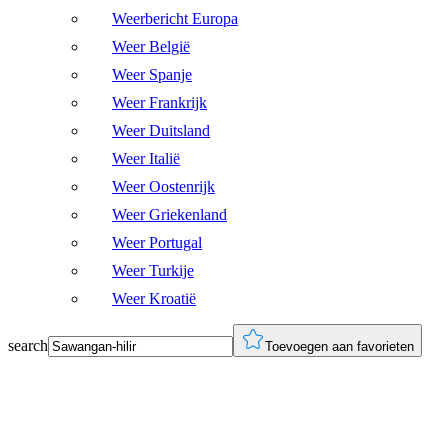
Weerbericht Europa
Weer België
Weer Spanje
Weer Frankrijk
Weer Duitsland
Weer Italië
Weer Oostenrijk
Weer Griekenland
Weer Portugal
Weer Turkije
Weer Kroatië
search
Toevoegen aan favorieten