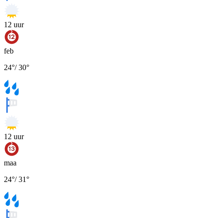
12
uur
feb
24
°
/
30
°
12
uur
maa
24
°
/
31
°