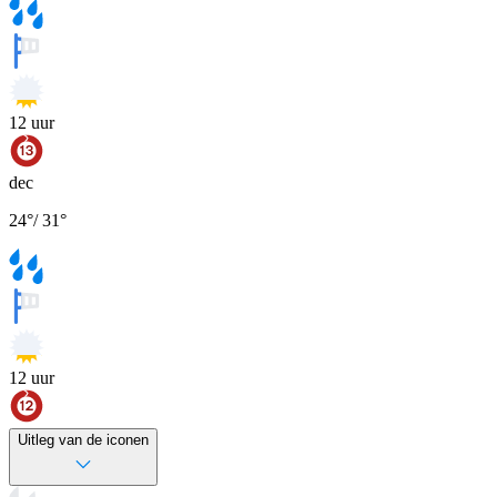
12
uur
dec
24
°
/
31
°
12
uur
Uitleg van de iconen