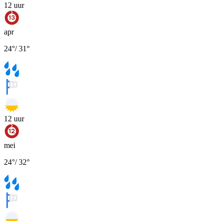
12
uur
apr
24
°
/
31
°
12
uur
mei
24
°
/
32
°