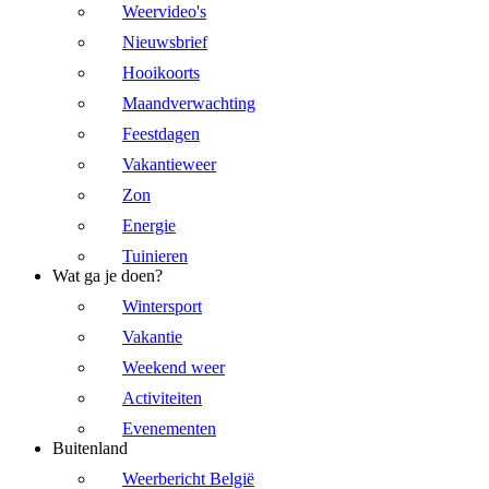
Weervideo's
Nieuwsbrief
Hooikoorts
Maandverwachting
Feestdagen
Vakantieweer
Zon
Energie
Tuinieren
Wat ga je doen?
Wintersport
Vakantie
Weekend weer
Activiteiten
Evenementen
Buitenland
Weerbericht België