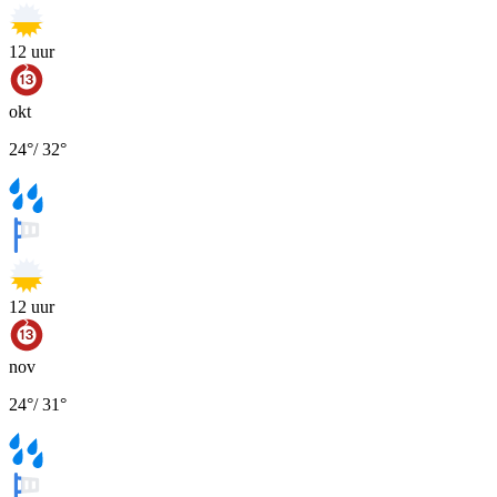
12
uur
okt
24
°
/
32
°
12
uur
nov
24
°
/
31
°