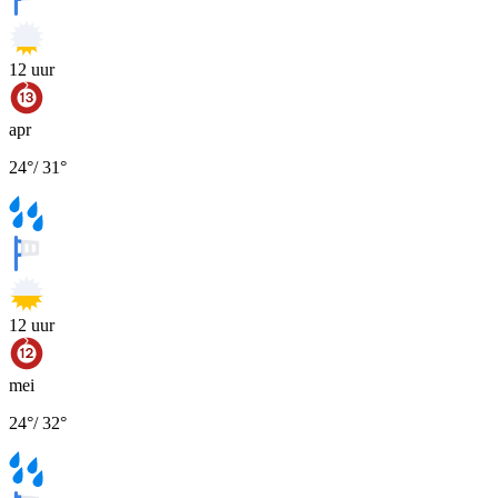
12
uur
apr
24
°
/
31
°
12
uur
mei
24
°
/
32
°