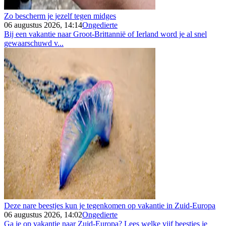
Zo bescherm je jezelf tegen midges
06 augustus 2026, 14:14
Ongedierte
Bij een vakantie naar Groot-Brittannië of Ierland word je al snel
gewaarschuwd v...
Deze nare beestjes kun je tegenkomen op vakantie in Zuid-Europa
06 augustus 2026, 14:02
Ongedierte
Ga je op vakantie naar Zuid-Europa? Lees welke vijf beestjes je