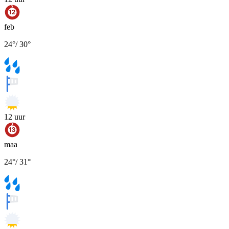
feb
24
°
/
30
°
12
uur
maa
24
°
/
31
°