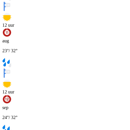
12
uur
aug
23
°
/
32
°
12
uur
sep
24
°
/
32
°