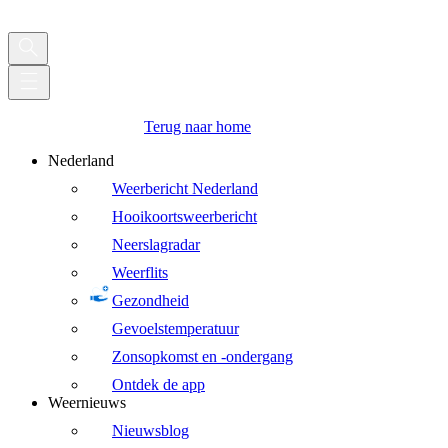
Terug naar home
Nederland
Weerbericht Nederland
Hooikoortsweerbericht
Neerslagradar
Weerflits
Gezondheid
Gevoelstemperatuur
Zonsopkomst en -ondergang
Ontdek de app
Weernieuws
Nieuwsblog