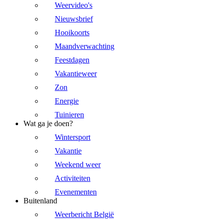
Weervideo's
Nieuwsbrief
Hooikoorts
Maandverwachting
Feestdagen
Vakantieweer
Zon
Energie
Tuinieren
Wat ga je doen?
Wintersport
Vakantie
Weekend weer
Activiteiten
Evenementen
Buitenland
Weerbericht België