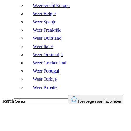
Weerbericht Europa
Weer België
Weer Spanje
Weer Frankrijk
Weer Duitsland
Weer Italië
Weer Oostenrijk
Weer Griekenland
Weer Portugal
Weer Turkije
Weer Kroatië
search
Toevoegen aan favorieten