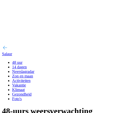
Salaur
48 uur
14 dagen
Neerslagradar
Zon en maan
Activiteiten
Vakantie
Klimaat
Gezondheid
Foto's
48-uurs weersverwachting