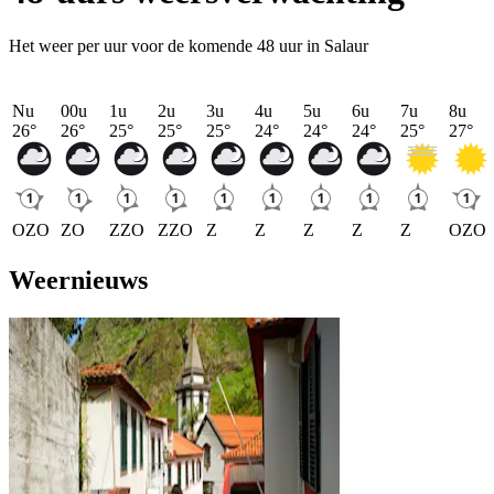
Het weer per uur voor de komende 48 uur in Salaur
Nu
00u
1u
2u
3u
4u
5u
6u
7u
8u
26
°
26
°
25
°
25
°
25
°
24
°
24
°
24
°
25
°
27
°
OZO
ZO
ZZO
ZZO
Z
Z
Z
Z
Z
OZO
Weernieuws