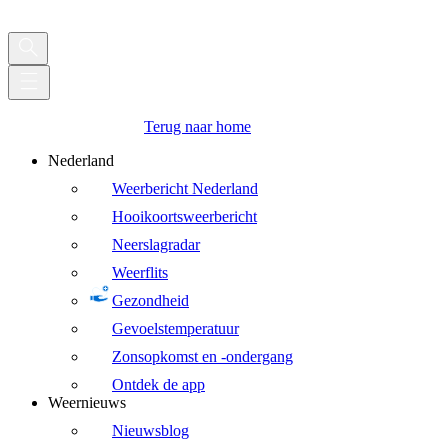
Terug naar home
Nederland
Weerbericht Nederland
Hooikoortsweerbericht
Neerslagradar
Weerflits
Gezondheid
Gevoelstemperatuur
Zonsopkomst en -ondergang
Ontdek de app
Weernieuws
Nieuwsblog