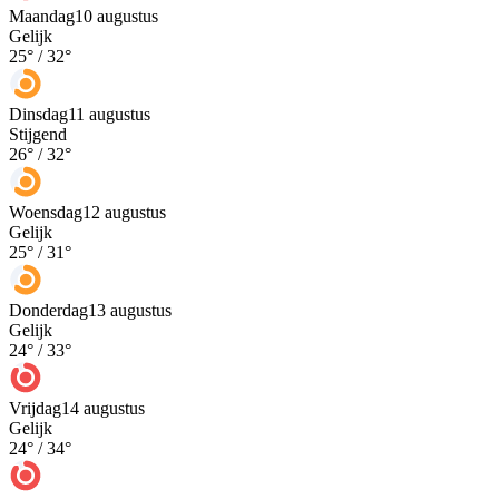
Maandag
10 augustus
Gelijk
25
° /
32
°
Dinsdag
11 augustus
Stijgend
26
° /
32
°
Woensdag
12 augustus
Gelijk
25
° /
31
°
Donderdag
13 augustus
Gelijk
24
° /
33
°
Vrijdag
14 augustus
Gelijk
24
° /
34
°