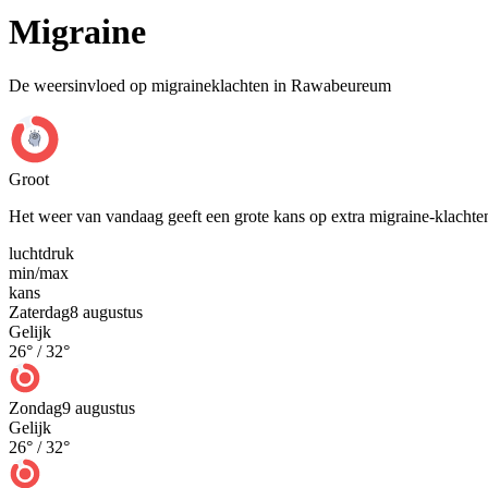
Migraine
De weersinvloed op migraineklachten in Rawabeureum
Groot
Het weer van vandaag geeft een grote kans op extra migraine-klachte
luchtdruk
min
/
max
kans
Zaterdag
8 augustus
Gelijk
26
° /
32
°
Zondag
9 augustus
Gelijk
26
° /
32
°