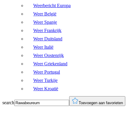
Weerbericht Europa
Weer België
Weer Spanje
Weer Frankrijk
Weer Duitsland
Weer Italië
Weer Oostenrijk
Weer Griekenland
Weer Portugal
Weer Turkije
Weer Kroatië
search
Toevoegen aan favorieten