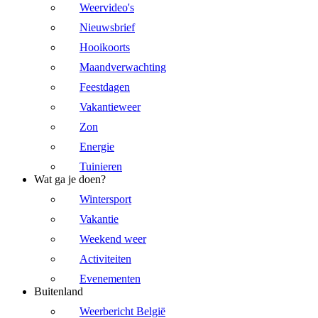
Weervideo's
Nieuwsbrief
Hooikoorts
Maandverwachting
Feestdagen
Vakantieweer
Zon
Energie
Tuinieren
Wat ga je doen?
Wintersport
Vakantie
Weekend weer
Activiteiten
Evenementen
Buitenland
Weerbericht België