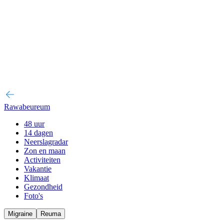
Rawabeureum
48 uur
14 dagen
Neerslagradar
Zon en maan
Activiteiten
Vakantie
Klimaat
Gezondheid
Foto's
Migraine
Reuma