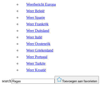
Weerbericht Europa
Weer België
Weer Spanje
Weer Frankrijk
Weer Duitsland
Weer Italië
Weer Oostenrijk
Weer Griekenland
Weer Portugal
Weer Turkije
Weer Kroatië
search
Toevoegen aan favorieten