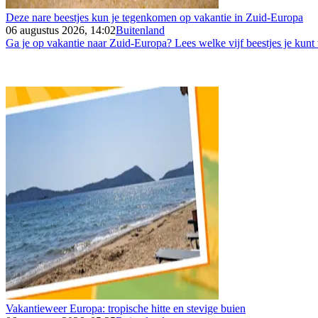
Deze nare beestjes kun je tegenkomen op vakantie in Zuid-Europa
06 augustus 2026, 14:02
Buitenland
Ga je op vakantie naar Zuid-Europa? Lees welke vijf beestjes je kunt
Vakantieweer Europa: tropische hitte en stevige buien