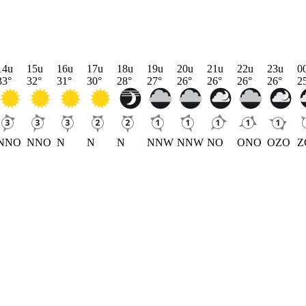
14u
15u
16u
17u
18u
19u
20u
21u
22u
23u
0
33
°
32
°
31
°
30
°
28
°
27
°
26
°
26
°
26
°
26
°
2
NNO
NNO
N
N
N
NNW
NNW
NO
ONO
OZO
Z