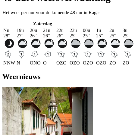
Het weer per uur voor de komende 48 uur in Ragas
Zaterdag
Nu
19u
20u
21u
22u
23u
00u
1u
2u
3u
28
°
27
°
26
°
26
°
26
°
25
°
25
°
25
°
25
°
25
°
NNW
N
ONO
O
OZO
OZO
OZO
OZO
ZO
ZO
Weernieuws