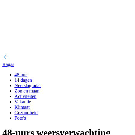
Ragas
48 uur
14 dagen
Neerslagradar
Zon en maan
Activiteiten
Vakantie
Klimaat
Gezondheid
Foto's
48-uurs weersverwachting