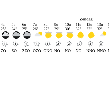
Zondag
4u
5u
6u
7u
8u
9u
10u
11u
12u
13u
25
°
24
°
25
°
26
°
27
°
29
°
30
°
32
°
32
°
32
°
ZO
ZO
ZZO
OZO
ONO
NO
NO
NO
NNO
NNO