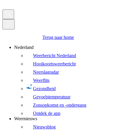
Terug naar home
Nederland
Weerbericht Nederland
Hooikoortsweerbericht
Neerslagradar
Weerflits
Gezondheid
Gevoelstemperatuur
Zonsopkomst en -ondergang
Ontdek de app
Weernieuws
Nieuwsblog