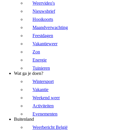
Weervideo's
Nieuwsbrief
Hooikoorts
Maandverwachting
Feestdagen
Vakantieweer
Zon
Energie
Tuinieren
Wat ga je doen?
Wintersport
Vakantie
Weekend weer
Activiteiten
Evenementen
Buitenland
Weerbericht België