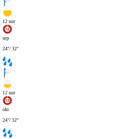
12
uur
sep
24
°
/
32
°
12
uur
okt
24
°
/
32
°