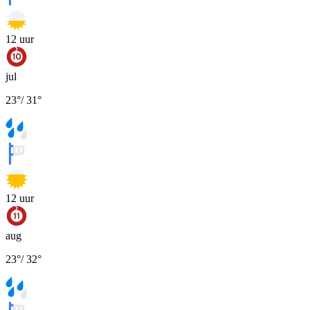
12
uur
jul
23
°
/
31
°
12
uur
aug
23
°
/
32
°