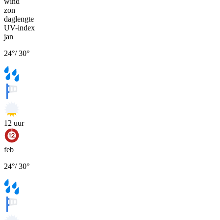
wind
zon
daglengte
UV-index
jan
24
°
/
30
°
12
uur
feb
24
°
/
30
°