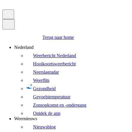
Terug naar home
Nederland
Weerbericht Nederland
Hooikoortsweerbericht
Neerslagradar
Weerflits
Gezondheid
Gevoelstemperatuur
Zonsopkomst en -ondergang
Ontdek de app
Weernieuws
Nieuwsblog