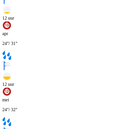
12
uur
apr
24
°
/
31
°
12
uur
mei
24
°
/
32
°