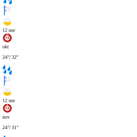
12
uur
okt
24
°
/
32
°
12
uur
nov
24
°
/
31
°