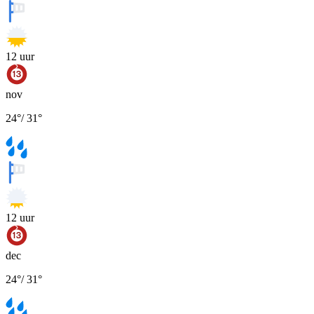
12
uur
nov
24
°
/
31
°
12
uur
dec
24
°
/
31
°