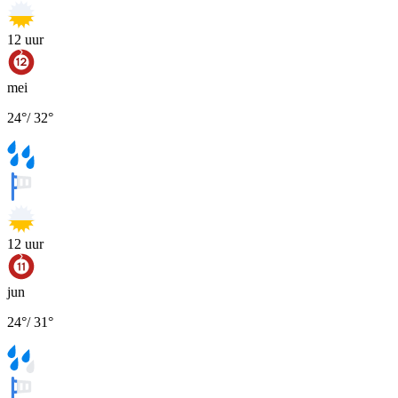
12
uur
mei
24
°
/
32
°
12
uur
jun
24
°
/
31
°