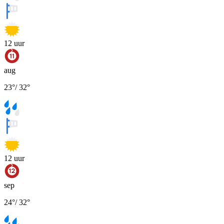
12
uur
aug
23
°
/
32
°
12
uur
sep
24
°
/
32
°