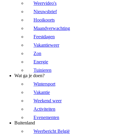
Weervideo's
Nieuwsbrief
Hooikoorts
Maandverwachting
Feestdagen
Vakantieweer
Zon
Energie
Tuinieren
Wat ga je doen?
Wintersport
Vakantie
Weekend weer
Activiteiten
Evenementen
Buitenland
Weerbericht België