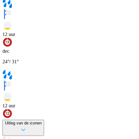
12
uur
dec
24
°
/
31
°
12
uur
Uitleg van de iconen