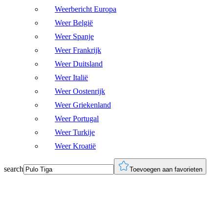
Weerbericht Europa
Weer België
Weer Spanje
Weer Frankrijk
Weer Duitsland
Weer Italië
Weer Oostenrijk
Weer Griekenland
Weer Portugal
Weer Turkije
Weer Kroatië
search
Toevoegen aan favorieten