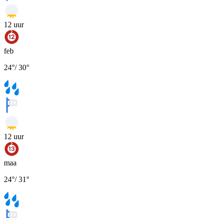
12
uur
feb
24
°
/
30
°
12
uur
maa
24
°
/
31
°