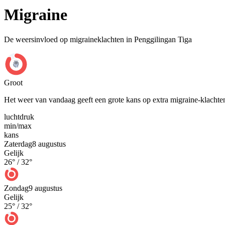
Migraine
De weersinvloed op migraineklachten in Penggilingan Tiga
Groot
Het weer van vandaag geeft een grote kans op extra migraine-klachte
luchtdruk
min
/
max
kans
Zaterdag
8 augustus
Gelijk
26
° /
32
°
Zondag
9 augustus
Gelijk
25
° /
32
°