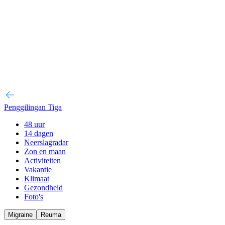
Penggilingan Tiga
48 uur
14 dagen
Neerslagradar
Zon en maan
Activiteiten
Vakantie
Klimaat
Gezondheid
Foto's
Migraine
Reuma