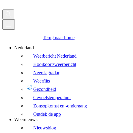
Terug naar home
Nederland
Weerbericht Nederland
Hooikoortsweerbericht
Neerslagradar
Weerflits
Gezondheid
Gevoelstemperatuur
Zonsopkomst en -ondergang
Ontdek de app
Weernieuws
Nieuwsblog