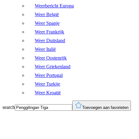
Weerbericht Europa
Weer België
Weer Spanje
Weer Frankrijk
Weer Duitsland
Weer Italië
Weer Oostenrijk
Weer Griekenland
Weer Portugal
Weer Turkije
Weer Kroatië
search
Toevoegen aan favorieten