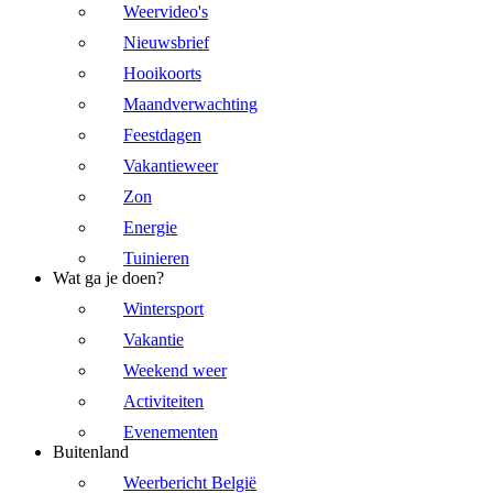
Weervideo's
Nieuwsbrief
Hooikoorts
Maandverwachting
Feestdagen
Vakantieweer
Zon
Energie
Tuinieren
Wat ga je doen?
Wintersport
Vakantie
Weekend weer
Activiteiten
Evenementen
Buitenland
Weerbericht België