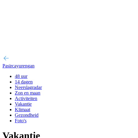
Pasircayurengan
48 uur
14 dagen
Neerslagradar
Zon en maan
Activiteiten
Vakantie
Klimaat
Gezondheid
Foto's
Vakantie