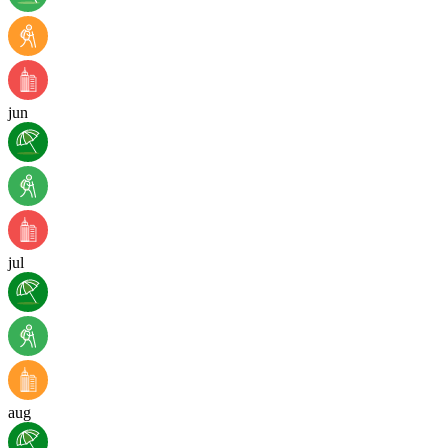
jun
jul
aug