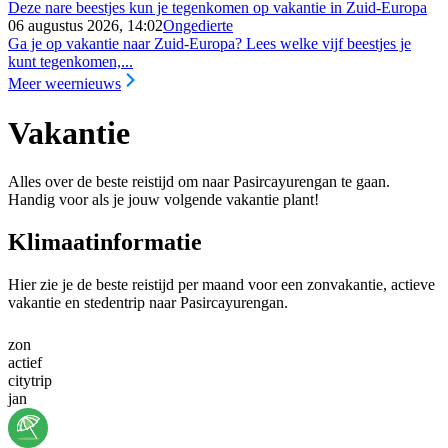
Deze nare beestjes kun je tegenkomen op vakantie in Zuid-Europa
06 augustus 2026, 14:02
Ongedierte
Ga je op vakantie naar Zuid-Europa? Lees welke vijf beestjes je
kunt tegenkomen,...
Meer weernieuws
Vakantie
Alles over de beste reistijd om naar Pasircayurengan te gaan.
Handig voor als je jouw volgende vakantie plant!
Klimaatinformatie
Hier zie je de beste reistijd per maand voor een zonvakantie, actieve
vakantie en stedentrip naar Pasircayurengan.
zon
actief
citytrip
jan