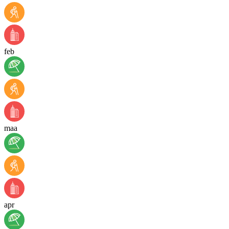
feb
maa
apr