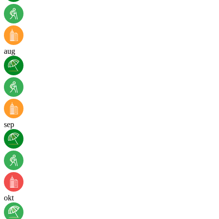
aug
sep
okt