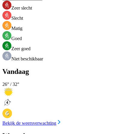
Zeer slecht
Slecht
Matig
Goed
Zeer goed
Niet beschikbaar
Vandaag
26
° /
32
°
Bekijk de weersverwachting