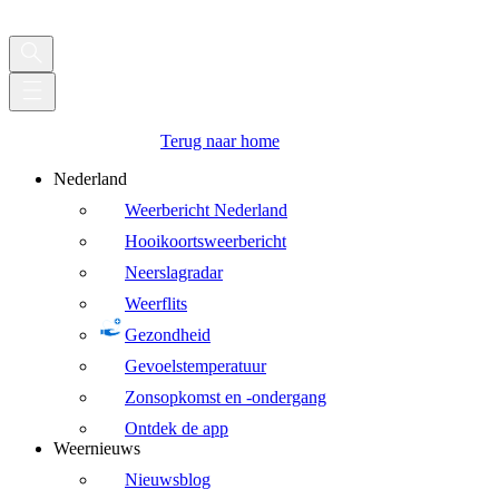
Terug naar home
Nederland
Weerbericht Nederland
Hooikoortsweerbericht
Neerslagradar
Weerflits
Gezondheid
Gevoelstemperatuur
Zonsopkomst en -ondergang
Ontdek de app
Weernieuws
Nieuwsblog