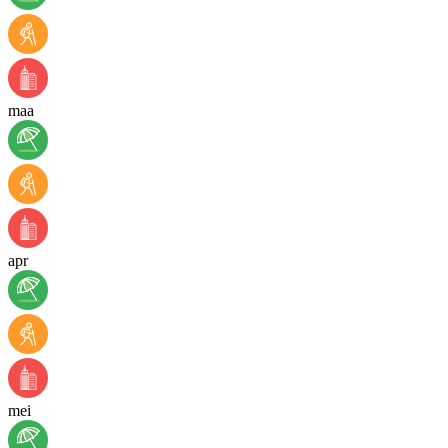
maa
apr
mei