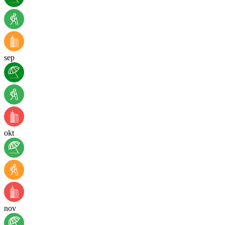
sep
okt
nov