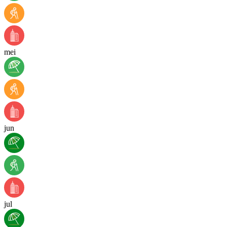
mei
jun
jul