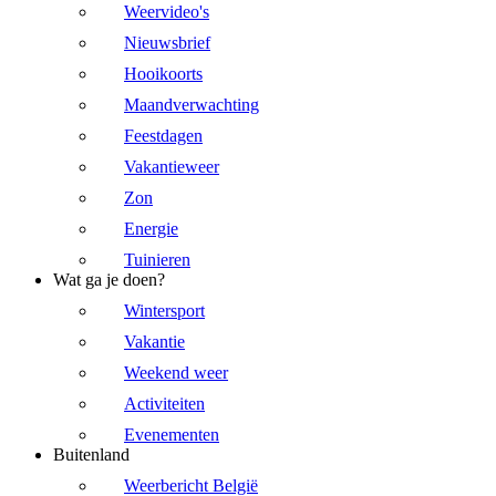
Weervideo's
Nieuwsbrief
Hooikoorts
Maandverwachting
Feestdagen
Vakantieweer
Zon
Energie
Tuinieren
Wat ga je doen?
Wintersport
Vakantie
Weekend weer
Activiteiten
Evenementen
Buitenland
Weerbericht België