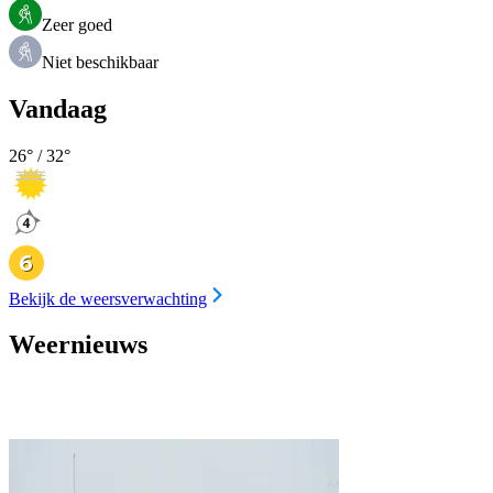
Zeer goed
Niet beschikbaar
Vandaag
26
° /
32
°
Bekijk de weersverwachting
Weernieuws