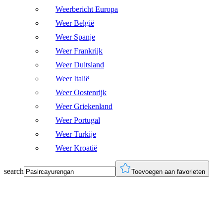
Weerbericht Europa
Weer België
Weer Spanje
Weer Frankrijk
Weer Duitsland
Weer Italië
Weer Oostenrijk
Weer Griekenland
Weer Portugal
Weer Turkije
Weer Kroatië
search
Toevoegen aan favorieten