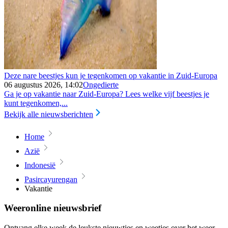
Deze nare beestjes kun je tegenkomen op vakantie in Zuid-Europa
06 augustus 2026, 14:02
Ongedierte
Ga je op vakantie naar Zuid-Europa? Lees welke vijf beestjes je
kunt tegenkomen,...
Bekijk alle nieuwsberichten
Home
Azië
Indonesië
Pasircayurengan
Vakantie
Weeronline nieuwsbrief
Ontvang elke week de leukste nieuwtjes en weetjes over het weer