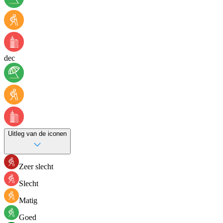
dec
Uitleg van de iconen
Zeer slecht
Slecht
Matig
Goed