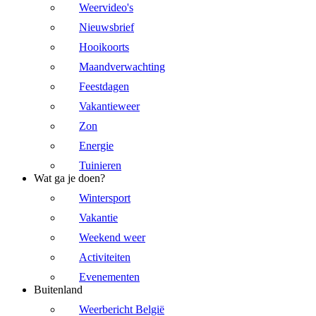
Weervideo's
Nieuwsbrief
Hooikoorts
Maandverwachting
Feestdagen
Vakantieweer
Zon
Energie
Tuinieren
Wat ga je doen?
Wintersport
Vakantie
Weekend weer
Activiteiten
Evenementen
Buitenland
Weerbericht België