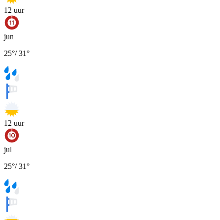
12
uur
jun
25
°
/
31
°
12
uur
jul
25
°
/
31
°