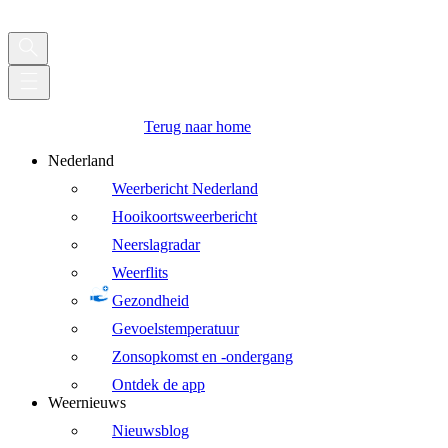
Terug naar home
Nederland
Weerbericht Nederland
Hooikoortsweerbericht
Neerslagradar
Weerflits
Gezondheid
Gevoelstemperatuur
Zonsopkomst en -ondergang
Ontdek de app
Weernieuws
Nieuwsblog