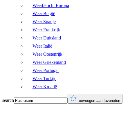
Weerbericht Europa
Weer België
Weer Spanje
Weer Frankrijk
Weer Duitsland
Weer Italië
Weer Oostenrijk
Weer Griekenland
Weer Portugal
Weer Turkije
Weer Kroatië
search
Toevoegen aan favorieten