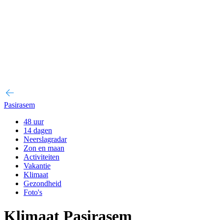
Pasirasem
48 uur
14 dagen
Neerslagradar
Zon en maan
Activiteiten
Vakantie
Klimaat
Gezondheid
Foto's
Klimaat Pasirasem