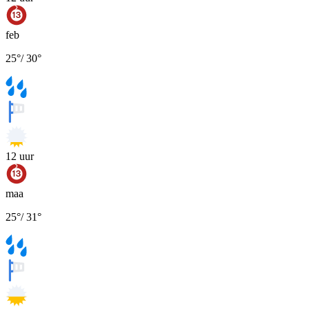
feb
25
°
/
30
°
12
uur
maa
25
°
/
31
°