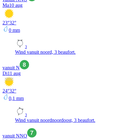
Ma
10 aug
23
°
32
°
0
mm
3
Wind vanuit noord, 3 beaufort.
vanuit N
Di
11 aug
24
°
32
°
0,1
mm
3
Wind vanuit noordnoordoost, 3 beaufort.
vanuit NNO