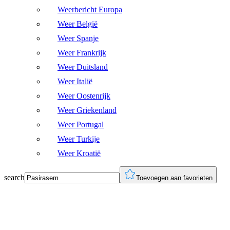
Weerbericht Europa
Weer België
Weer Spanje
Weer Frankrijk
Weer Duitsland
Weer Italië
Weer Oostenrijk
Weer Griekenland
Weer Portugal
Weer Turkije
Weer Kroatië
search
Toevoegen aan favorieten