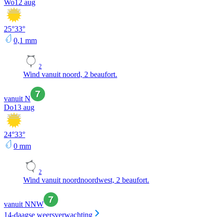
Wo
12 aug
25
°
33
°
0,1
mm
2
Wind vanuit noord, 2 beaufort.
vanuit N
Do
13 aug
24
°
33
°
0
mm
2
Wind vanuit noordnoordwest, 2 beaufort.
vanuit NNW
14-daagse weersverwachting