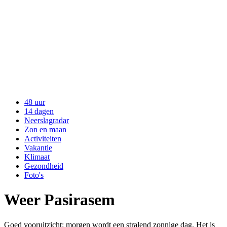
48 uur
14 dagen
Neerslagradar
Zon en maan
Activiteiten
Vakantie
Klimaat
Gezondheid
Foto's
Weer Pasirasem
Goed vooruitzicht: morgen wordt een stralend zonnige dag. Het is