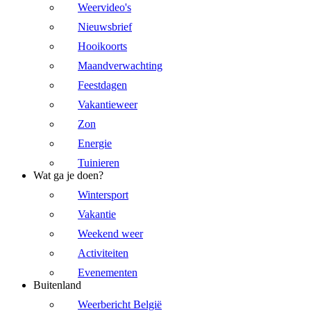
Weervideo's
Nieuwsbrief
Hooikoorts
Maandverwachting
Feestdagen
Vakantieweer
Zon
Energie
Tuinieren
Wat ga je doen?
Wintersport
Vakantie
Weekend weer
Activiteiten
Evenementen
Buitenland
Weerbericht België