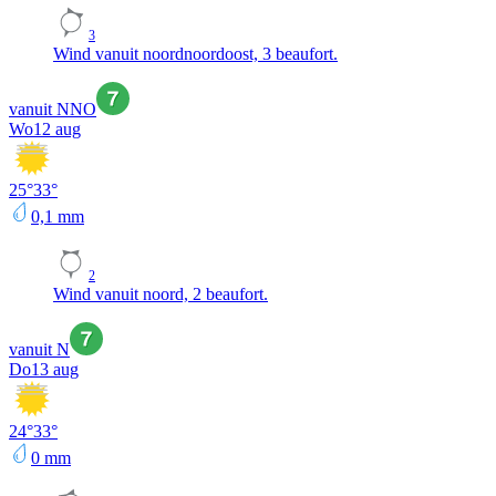
3
Wind vanuit noordnoordoost, 3 beaufort.
vanuit NNO
Wo
12 aug
25
°
33
°
0,1
mm
2
Wind vanuit noord, 2 beaufort.
vanuit N
Do
13 aug
24
°
33
°
0
mm