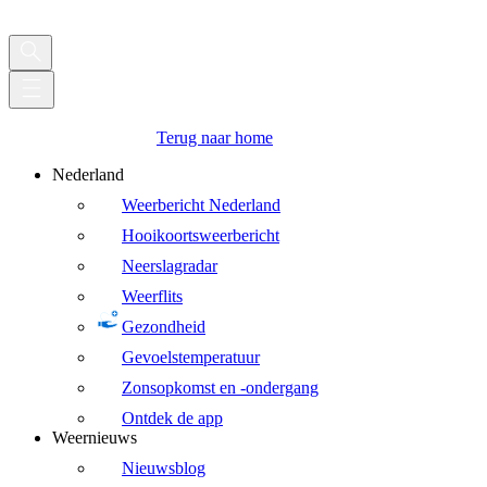
Terug naar home
Nederland
Weerbericht Nederland
Hooikoortsweerbericht
Neerslagradar
Weerflits
Gezondheid
Gevoelstemperatuur
Zonsopkomst en -ondergang
Ontdek de app
Weernieuws
Nieuwsblog