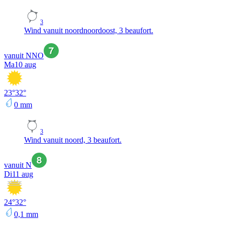
3
Wind vanuit noordnoordoost, 3 beaufort.
vanuit NNO
Ma
10 aug
23
°
32
°
0
mm
3
Wind vanuit noord, 3 beaufort.
vanuit N
Di
11 aug
24
°
32
°
0,1
mm