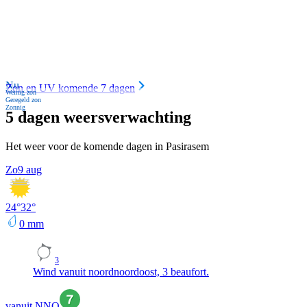
Nu
Zon en UV komende 7 dagen
Weinig zon
Geregeld zon
Zonnig
5 dagen weersverwachting
Het weer voor de komende dagen in Pasirasem
Zo
9 aug
24
°
32
°
0
mm
3
Wind vanuit noordnoordoost, 3 beaufort.
vanuit NNO