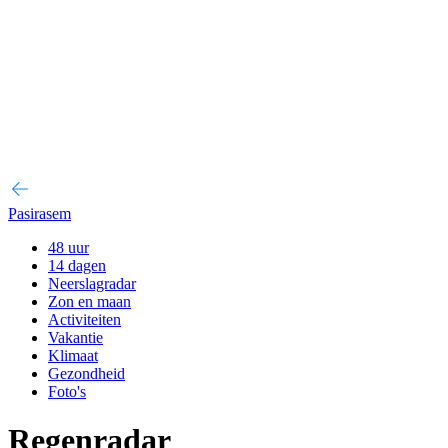
Pasirasem
48 uur
14 dagen
Neerslagradar
Zon en maan
Activiteiten
Vakantie
Klimaat
Gezondheid
Foto's
Regenradar