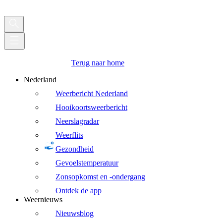
Terug naar home
Nederland
Weerbericht Nederland
Hooikoortsweerbericht
Neerslagradar
Weerflits
Gezondheid
Gevoelstemperatuur
Zonsopkomst en -ondergang
Ontdek de app
Weernieuws
Nieuwsblog