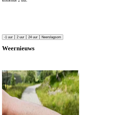
komende
2 uur
.
-1 uur
2 uur
24 uur
Neerslagsom
Weernieuws