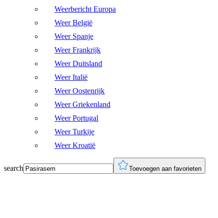
Weerbericht Europa
Weer België
Weer Spanje
Weer Frankrijk
Weer Duitsland
Weer Italië
Weer Oostenrijk
Weer Griekenland
Weer Portugal
Weer Turkije
Weer Kroatië
search
Toevoegen aan favorieten