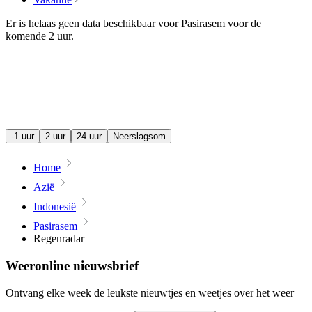
Er is helaas geen data beschikbaar voor Pasirasem voor de
komende
2 uur
.
-1 uur
2 uur
24 uur
Neerslagsom
Home
Azië
Indonesië
Pasirasem
Regenradar
Weeronline nieuwsbrief
Ontvang elke week de leukste nieuwtjes en weetjes over het weer