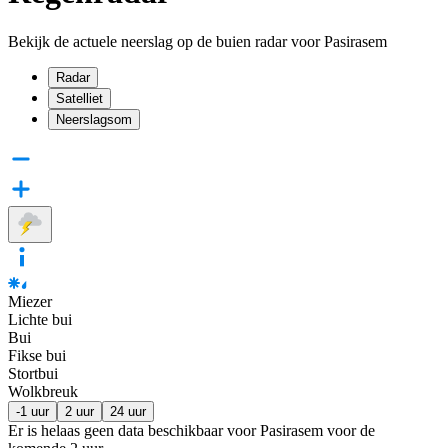
Bekijk de actuele neerslag op de buien radar voor Pasirasem
Radar
Satelliet
Neerslagsom
Miezer
Lichte bui
Bui
Fikse bui
Stortbui
Wolkbreuk
-1 uur
2 uur
24 uur
Er is helaas geen data beschikbaar voor Pasirasem voor de