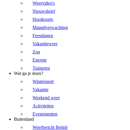
Weervideo's
Nieuwsbrief
Hooikoorts
Maandverwachting
Feestdagen
Vakantieweer
Zon
Energie
Tuinieren
Wat ga je doen?
Wintersport
Vakantie
Weekend weer
Activiteiten
Evenementen
Buitenland
Weerbericht België