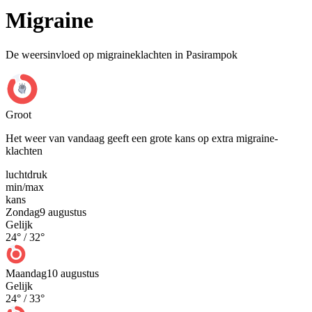
Migraine
De weersinvloed op migraineklachten in Pasirampok
Groot
Het weer van vandaag geeft een grote kans op extra migraine-
klachten
luchtdruk
min
/
max
kans
Zondag
9 augustus
Gelijk
24
° /
32
°
Maandag
10 augustus
Gelijk
24
° /
33
°