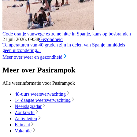
Code oranje vanwege extreme hitte in Spanje, kans op bosbranden
21 juli 2026, 09:38
Gezondheid
Temperaturen van 40 graden zijn in delen van Spanje inmiddels
geen uitzondering...
Meer over weer en gezondheid
Meer over Pasirampok
Alle weerinformatie voor Pasirampok
48-uurs weersverwachting
14-daagse weersverwachting
Neerslagradar
Zonkracht
Activiteiten
Klimaat
Vakantie