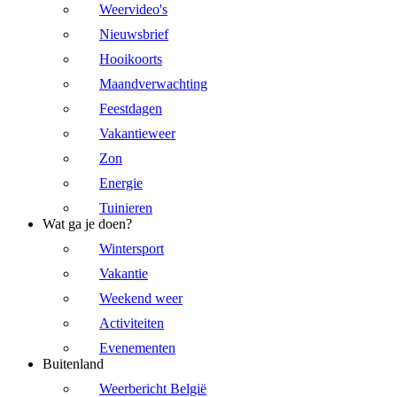
Weervideo's
Nieuwsbrief
Hooikoorts
Maandverwachting
Feestdagen
Vakantieweer
Zon
Energie
Tuinieren
Wat ga je doen?
Wintersport
Vakantie
Weekend weer
Activiteiten
Evenementen
Buitenland
Weerbericht België