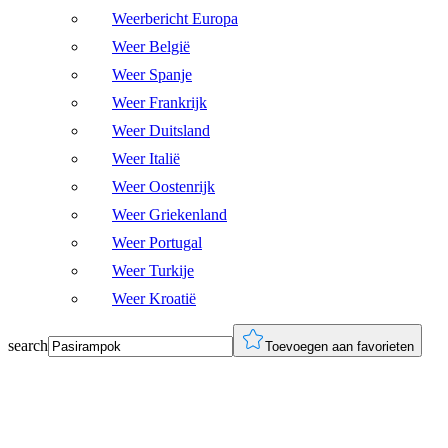
Weerbericht Europa
Weer België
Weer Spanje
Weer Frankrijk
Weer Duitsland
Weer Italië
Weer Oostenrijk
Weer Griekenland
Weer Portugal
Weer Turkije
Weer Kroatië
search
Toevoegen aan favorieten