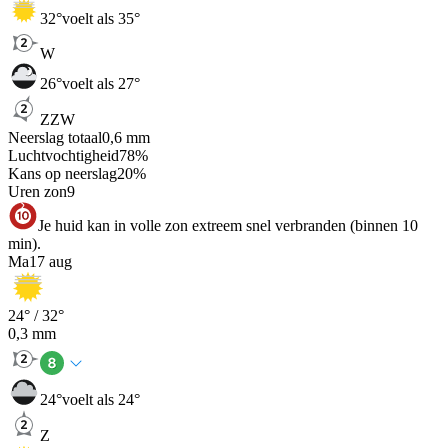
32
°
voelt als 35°
W
26
°
voelt als 27°
ZZW
Neerslag totaal
0,6
mm
Luchtvochtigheid
78
%
Kans op neerslag
20
%
Uren zon
9
Je huid kan in volle zon extreem snel verbranden (binnen 10
min).
Ma
17 aug
24
° /
32
°
0,3
mm
24
°
voelt als 24°
Z