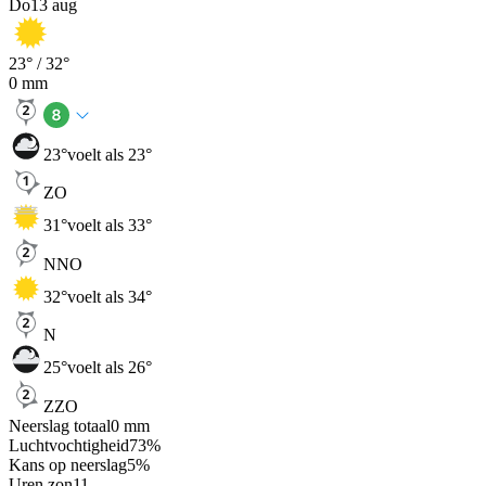
Do
13 aug
23
° /
32
°
0
mm
23
°
voelt als 23°
ZO
31
°
voelt als 33°
NNO
32
°
voelt als 34°
N
25
°
voelt als 26°
ZZO
Neerslag totaal
0
mm
Luchtvochtigheid
73
%
Kans op neerslag
5
%
Uren zon
11