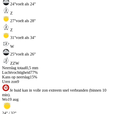
24
°
voelt als 24°
Z
27
°
voelt als 28°
Z
31
°
voelt als 34°
W
25
°
voelt als 26°
ZZW
Neerslag totaal
0,5
mm
Luchtvochtigheid
77
%
Kans op neerslag
15
%
Uren zon
9
Je huid kan in volle zon extreem snel verbranden (binnen 10
min).
Wo
19 aug
24
° /
32
°