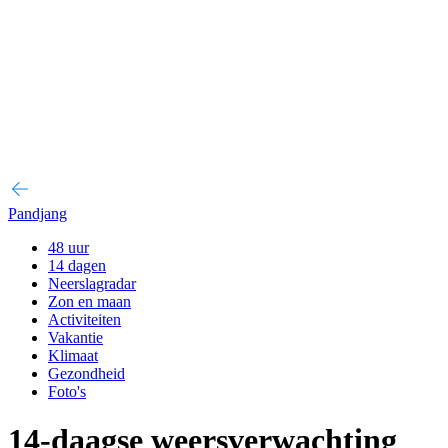
Pandjang
48 uur
14 dagen
Neerslagradar
Zon en maan
Activiteiten
Vakantie
Klimaat
Gezondheid
Foto's
14-daagse weersverwachting