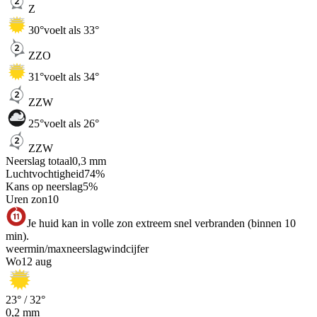
Z
30
°
voelt als 33°
ZZO
31
°
voelt als 34°
ZZW
25
°
voelt als 26°
ZZW
Neerslag totaal
0,3
mm
Luchtvochtigheid
74
%
Kans op neerslag
5
%
Uren zon
10
Je huid kan in volle zon extreem snel verbranden (binnen 10
min).
weer
min
/
max
neerslag
wind
cijfer
Wo
12 aug
23
° /
32
°
0,2
mm