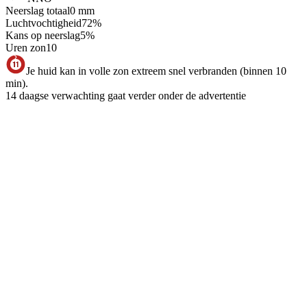
Neerslag totaal
0
mm
Luchtvochtigheid
72
%
Kans op neerslag
5
%
Uren zon
10
Je huid kan in volle zon extreem snel verbranden (binnen 10
min).
14 daagse verwachting gaat verder onder de advertentie