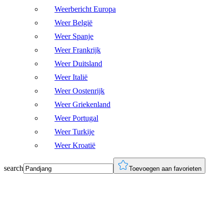
Weerbericht Europa
Weer België
Weer Spanje
Weer Frankrijk
Weer Duitsland
Weer Italië
Weer Oostenrijk
Weer Griekenland
Weer Portugal
Weer Turkije
Weer Kroatië
search
Toevoegen aan favorieten