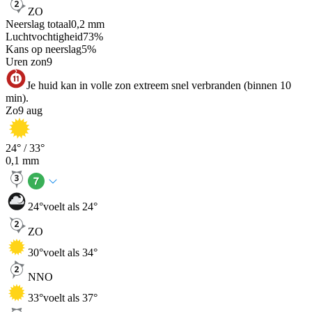
ZO
Neerslag totaal
0,2
mm
Luchtvochtigheid
73
%
Kans op neerslag
5
%
Uren zon
9
Je huid kan in volle zon extreem snel verbranden (binnen 10
min).
Zo
9 aug
24
° /
33
°
0,1
mm
24
°
voelt als 24°
ZO
30
°
voelt als 34°
NNO
33
°
voelt als 37°