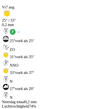
Vr
7 aug
25
° /
33
°
0,2
mm
25
°
voelt als 25°
ZO
31
°
voelt als 35°
NNO
33
°
voelt als 37°
N
27
°
voelt als 29°
N
Neerslag totaal
0,2
mm
Luchtvochtigheid
74
%