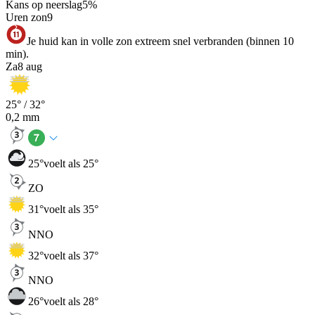
Kans op neerslag
5
%
Uren zon
9
Je huid kan in volle zon extreem snel verbranden (binnen 10
min).
Za
8 aug
25
° /
32
°
0,2
mm
25
°
voelt als 25°
ZO
31
°
voelt als 35°
NNO
32
°
voelt als 37°
NNO
26
°
voelt als 28°