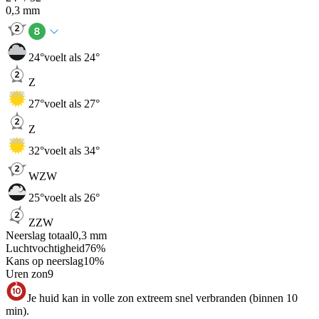
0,3
mm
24
°
voelt als 24°
Z
27
°
voelt als 27°
Z
32
°
voelt als 34°
WZW
25
°
voelt als 26°
ZZW
Neerslag totaal
0,3
mm
Luchtvochtigheid
76
%
Kans op neerslag
10
%
Uren zon
9
Je huid kan in volle zon extreem snel verbranden (binnen 10
min).