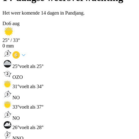
Het weer komende 14 dagen in Pandjang.
Do
6 aug
25
° /
33
°
0
mm
25
°
voelt als 25°
OZO
31
°
voelt als 34°
NO
33
°
voelt als 37°
NO
26
°
voelt als 28°
NNO