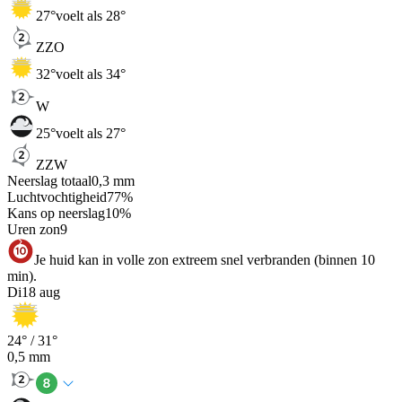
27
°
voelt als 28°
ZZO
32
°
voelt als 34°
W
25
°
voelt als 27°
ZZW
Neerslag totaal
0,3
mm
Luchtvochtigheid
77
%
Kans op neerslag
10
%
Uren zon
9
Je huid kan in volle zon extreem snel verbranden (binnen 10
min).
Di
18 aug
24
° /
31
°
0,5
mm