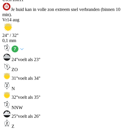
Je huid kan in volle zon extreem snel verbranden (binnen 10
min).
Vr
14 aug
24
° /
32
°
0,1
mm
24
°
voelt als 23°
ZO
31
°
voelt als 34°
N
32
°
voelt als 35°
NNW
25
°
voelt als 26°
Z