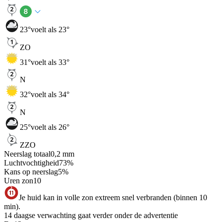
23
°
voelt als 23°
ZO
31
°
voelt als 33°
N
32
°
voelt als 34°
N
25
°
voelt als 26°
ZZO
Neerslag totaal
0,2
mm
Luchtvochtigheid
73
%
Kans op neerslag
5
%
Uren zon
10
Je huid kan in volle zon extreem snel verbranden (binnen 10
min).
14 daagse verwachting gaat verder onder de advertentie