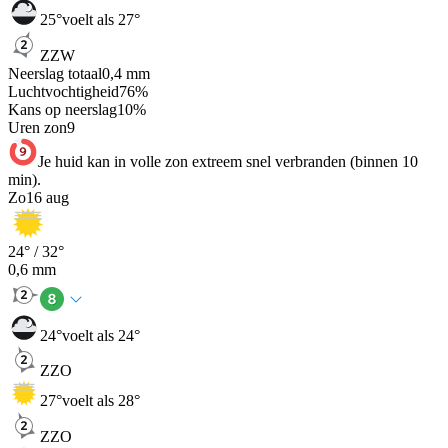
25
°
voelt als 27°
ZZW
Neerslag totaal
0,4
mm
Luchtvochtigheid
76
%
Kans op neerslag
10
%
Uren zon
9
Je huid kan in volle zon extreem snel verbranden (binnen 10
min).
Zo
16 aug
24
° /
32
°
0,6
mm
24
°
voelt als 24°
ZZO
27
°
voelt als 28°
ZZO