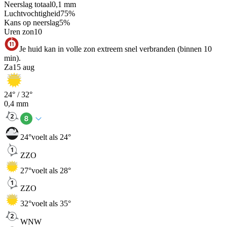
Neerslag totaal
0,1
mm
Luchtvochtigheid
75
%
Kans op neerslag
5
%
Uren zon
10
Je huid kan in volle zon extreem snel verbranden (binnen 10
min).
Za
15 aug
24
° /
32
°
0,4
mm
24
°
voelt als 24°
ZZO
27
°
voelt als 28°
ZZO
32
°
voelt als 35°
WNW