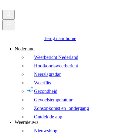
Terug naar home
Nederland
Weerbericht Nederland
Hooikoortsweerbericht
Neerslagradar
Weerflits
Gezondheid
Gevoelstemperatuur
Zonsopkomst en -ondergang
Ontdek de app
Weernieuws
Nieuwsblog