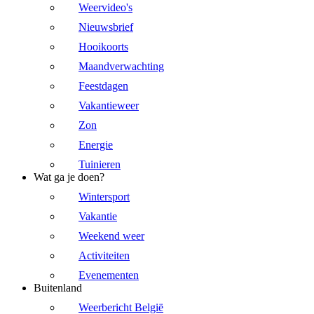
Weervideo's
Nieuwsbrief
Hooikoorts
Maandverwachting
Feestdagen
Vakantieweer
Zon
Energie
Tuinieren
Wat ga je doen?
Wintersport
Vakantie
Weekend weer
Activiteiten
Evenementen
Buitenland
Weerbericht België