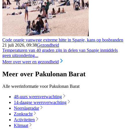
Code oranje vanwege extreme hitte in Spanje, kans op bosbranden
21 juli 2026, 09:38
Gezondheid
Temperaturen van 40 graden zijn in delen van Spanje inmiddels
geen uitzondering...
Meer over weer en gezondheid
Meer over Pakulonan Barat
Alle weerinformatie voor Pakulonan Barat
48-uurs weersverwachting
14-daagse weersverwachting
Neerslagradar
Zonkracht
Activiteiten
Klimaat