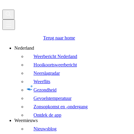
Terug naar home
Nederland
Weerbericht Nederland
Hooikoortsweerbericht
Neerslagradar
Weerflits
Gezondheid
Gevoelstemperatuur
Zonsopkomst en -ondergang
Ontdek de app
Weernieuws
Nieuwsblog