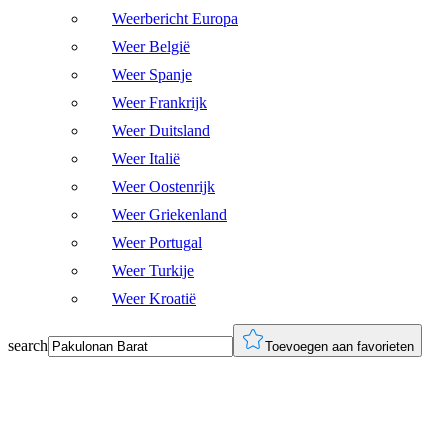
Weerbericht Europa
Weer België
Weer Spanje
Weer Frankrijk
Weer Duitsland
Weer Italië
Weer Oostenrijk
Weer Griekenland
Weer Portugal
Weer Turkije
Weer Kroatië
search
Toevoegen aan favorieten