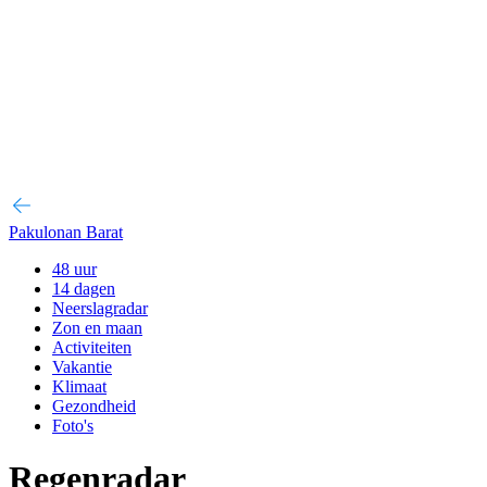
Pakulonan Barat
48 uur
14 dagen
Neerslagradar
Zon en maan
Activiteiten
Vakantie
Klimaat
Gezondheid
Foto's
Regenradar