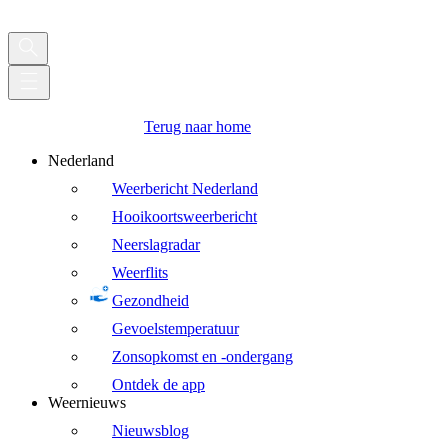
Terug naar home
Nederland
Weerbericht Nederland
Hooikoortsweerbericht
Neerslagradar
Weerflits
Gezondheid
Gevoelstemperatuur
Zonsopkomst en -ondergang
Ontdek de app
Weernieuws
Nieuwsblog