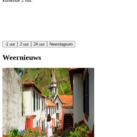
komende
2 uur
.
-1 uur
2 uur
24 uur
Neerslagsom
Weernieuws