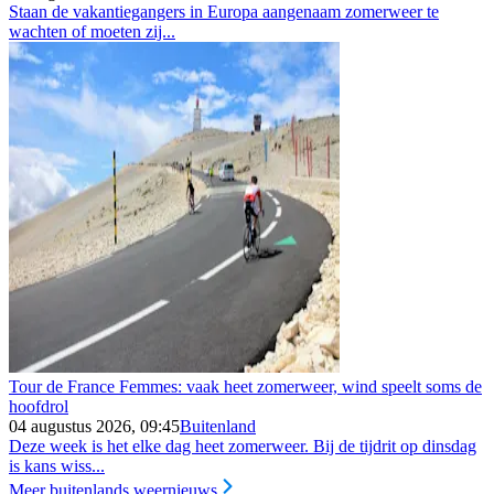
Staan de vakantiegangers in Europa aangenaam zomerweer te
wachten of moeten zij...
Tour de France Femmes: vaak heet zomerweer, wind speelt soms de
hoofdrol
04 augustus 2026, 09:45
Buitenland
Deze week is het elke dag heet zomerweer. Bij de tijdrit op dinsdag
is kans wiss...
Meer buitenlands weernieuws