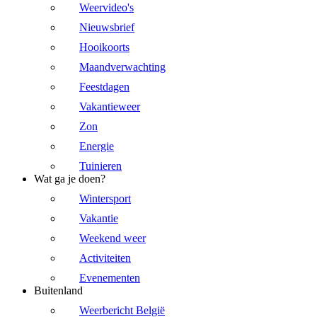
Weervideo's
Nieuwsbrief
Hooikoorts
Maandverwachting
Feestdagen
Vakantieweer
Zon
Energie
Tuinieren
Wat ga je doen?
Wintersport
Vakantie
Weekend weer
Activiteiten
Evenementen
Buitenland
Weerbericht België