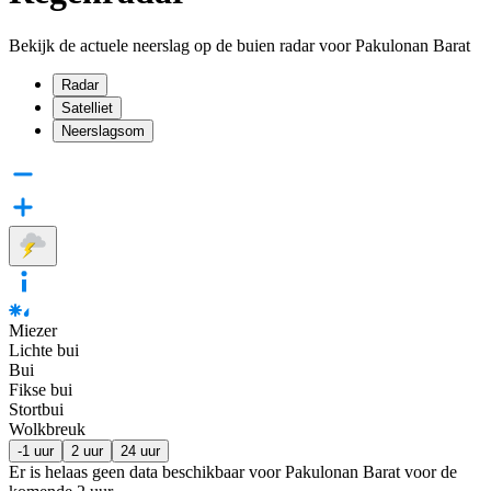
Bekijk de actuele neerslag op de buien radar voor Pakulonan Barat
Radar
Satelliet
Neerslagsom
Miezer
Lichte bui
Bui
Fikse bui
Stortbui
Wolkbreuk
-1 uur
2 uur
24 uur
Er is helaas geen data beschikbaar voor Pakulonan Barat voor de