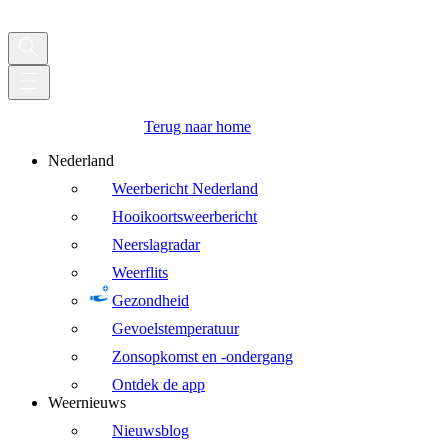
Terug naar home
Nederland
Weerbericht Nederland
Hooikoortsweerbericht
Neerslagradar
Weerflits
Gezondheid
Gevoelstemperatuur
Zonsopkomst en -ondergang
Ontdek de app
Weernieuws
Nieuwsblog