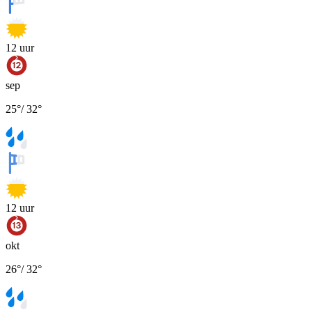
12
uur
sep
25
°
/
32
°
12
uur
okt
26
°
/
32
°