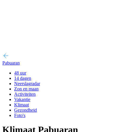
Pabuaran
48 uur
14 dagen
Neerslagradar
Zon en maan
Activiteiten
Vakantie
Klimaat
Gezondheid
Foto's
Klimaat Pabuaran