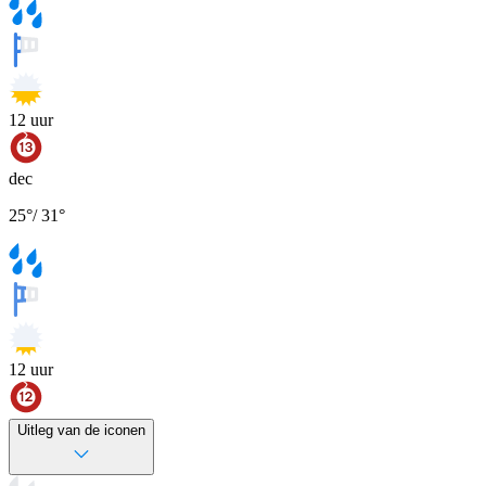
12
uur
dec
25
°
/
31
°
12
uur
Uitleg van de iconen