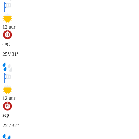
12
uur
aug
25
°
/
31
°
12
uur
sep
25
°
/
32
°