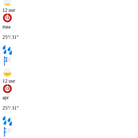
12
uur
maa
25
°
/
31
°
12
uur
apr
25
°
/
31
°