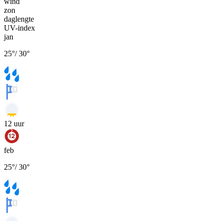
wind
zon
daglengte
UV-index
jan
25
°
/
30
°
12
uur
feb
25
°
/
30
°