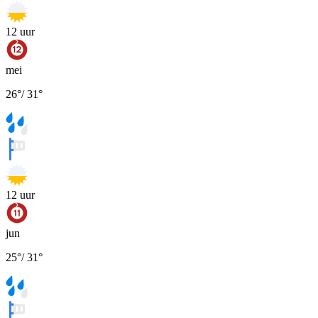
12
uur
mei
26
°
/
31
°
12
uur
jun
25
°
/
31
°