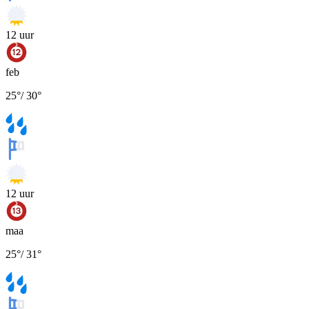
12
uur
feb
25
°
/
30
°
12
uur
maa
25
°
/
31
°