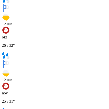
12
uur
okt
26
°
/
32
°
12
uur
nov
25
°
/
31
°