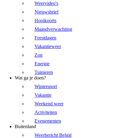
Weervideo's
Nieuwsbrief
Hooikoorts
Maandverwachting
Feestdagen
Vakantieweer
Zon
Energie
Tuinieren
Wat ga je doen?
Wintersport
Vakantie
Weekend weer
Activiteiten
Evenementen
Buitenland
Weerbericht België