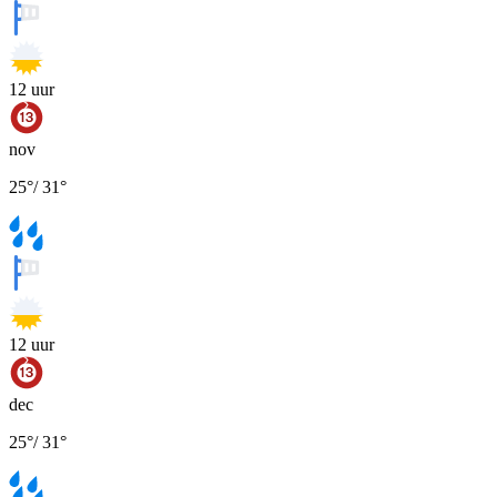
12
uur
nov
25
°
/
31
°
12
uur
dec
25
°
/
31
°