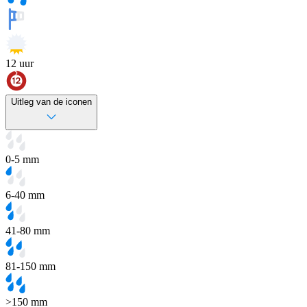
12
uur
Uitleg van de iconen
0-5 mm
6-40 mm
41-80 mm
81-150 mm
>150 mm