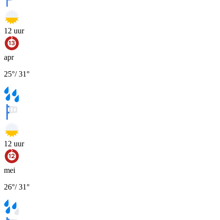
12
uur
apr
25
°
/
31
°
12
uur
mei
26
°
/
31
°