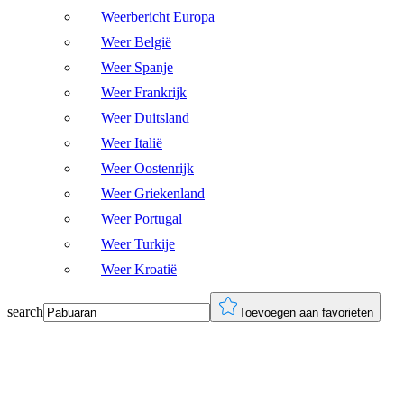
Weerbericht Europa
Weer België
Weer Spanje
Weer Frankrijk
Weer Duitsland
Weer Italië
Weer Oostenrijk
Weer Griekenland
Weer Portugal
Weer Turkije
Weer Kroatië
search
Toevoegen aan favorieten