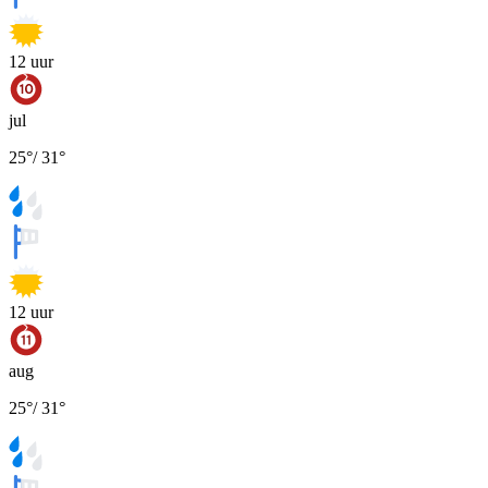
12
uur
jul
25
°
/
31
°
12
uur
aug
25
°
/
31
°