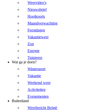
Weervideo's
Nieuwsbrief
Hooikoorts
Maandverwachting
Feestdagen
Vakantieweer
Zon
Energie
Tuinieren
Wat ga je doen?
Wintersport
Vakantie
Weekend weer
Activiteiten
Evenementen
Buitenland
Weerbericht België