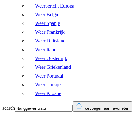
Weerbericht Europa
Weer België
Weer Spanje
Weer Frankrijk
Weer Duitsland
Weer Italië
Weer Oostenrijk
Weer Griekenland
Weer Portugal
Weer Turkije
Weer Kroatië
search
Toevoegen aan favorieten