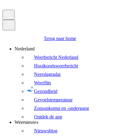
Terug naar home
Nederland
Weerbericht Nederland
Hooikoortsweerbericht
Neerslagradar
Weerflits
Gezondheid
Gevoelstemperatuur
Zonsopkomst en -ondergang
Ontdek de app
Weernieuws
Nieuwsblog