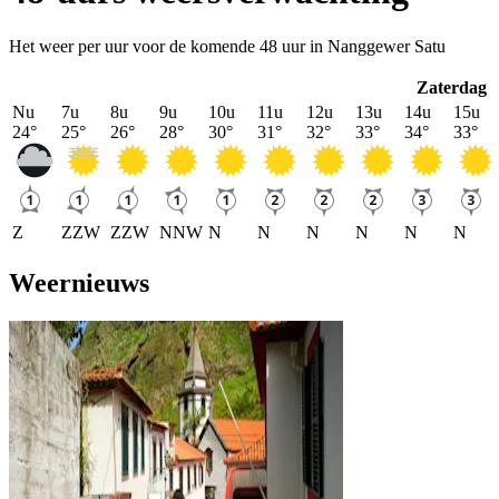
Het weer per uur voor de komende 48 uur in Nanggewer Satu
Zaterdag
Nu
7u
8u
9u
10u
11u
12u
13u
14u
15u
24
°
25
°
26
°
28
°
30
°
31
°
32
°
33
°
34
°
33
°
Z
ZZW
ZZW
NNW
N
N
N
N
N
N
Weernieuws