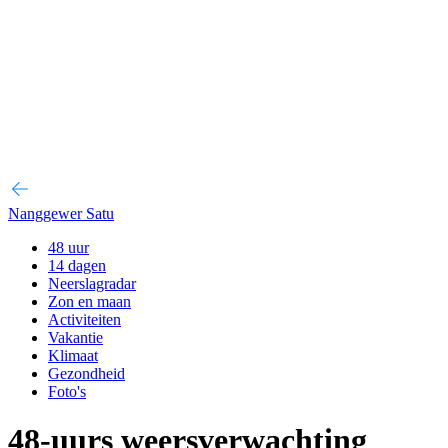
Nanggewer Satu
48 uur
14 dagen
Neerslagradar
Zon en maan
Activiteiten
Vakantie
Klimaat
Gezondheid
Foto's
48-uurs weersverwachting