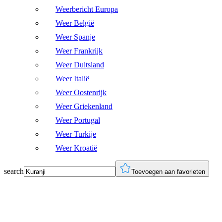
Weerbericht Europa
Weer België
Weer Spanje
Weer Frankrijk
Weer Duitsland
Weer Italië
Weer Oostenrijk
Weer Griekenland
Weer Portugal
Weer Turkije
Weer Kroatië
search
Toevoegen aan favorieten