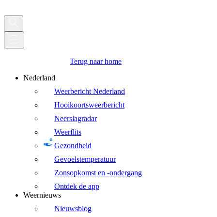
Terug naar home
Nederland
Weerbericht Nederland
Hooikoortsweerbericht
Neerslagradar
Weerflits
Gezondheid
Gevoelstemperatuur
Zonsopkomst en -ondergang
Ontdek de app
Weernieuws
Nieuwsblog