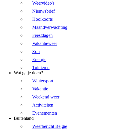
Weervideo's
Nieuwsbrief
Hooikoorts
Maandverwachting
Feestdagen
Vakantieweer
Zon
Energie
Tuinieren
Wat ga je doen?
Wintersport
Vakantie
Weekend weer
Activiteiten
Evenementen
Buitenland
Weerbericht België