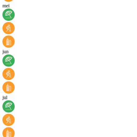
mei
jun
jul