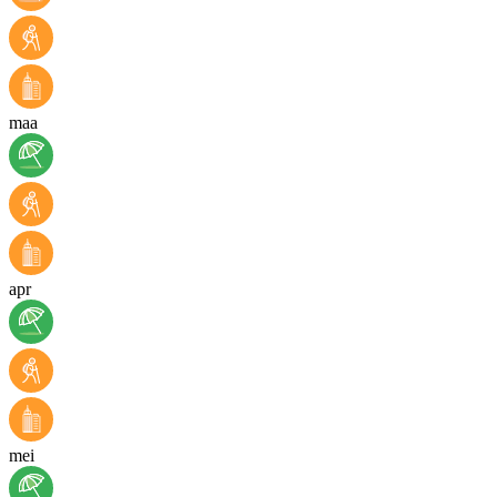
maa
apr
mei