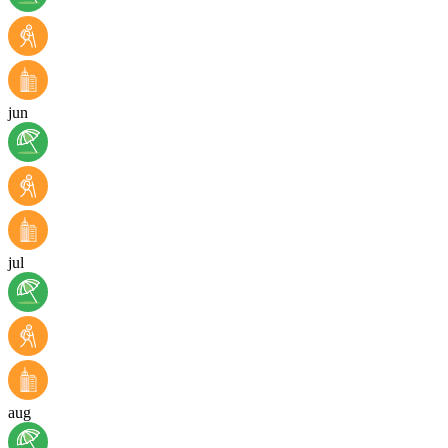
jun
jul
aug