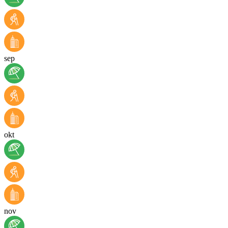
sep
okt
nov