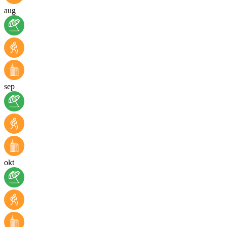
aug
sep
okt