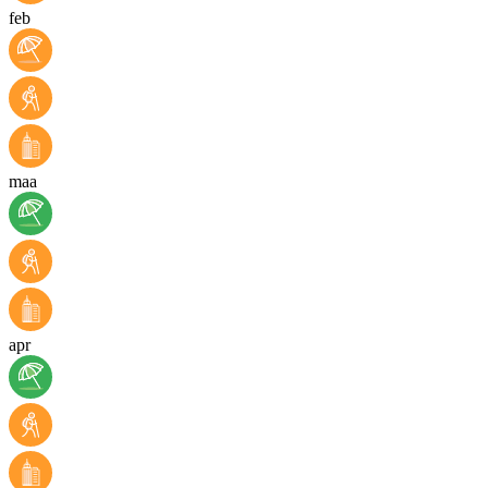
feb
maa
apr