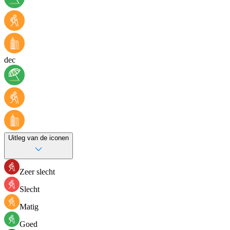
dec
Uitleg van de iconen
Zeer slecht
Slecht
Matig
Goed