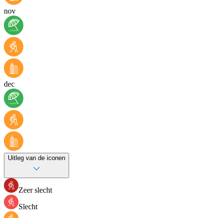
nov
dec
Uitleg van de iconen
Zeer slecht
Slecht