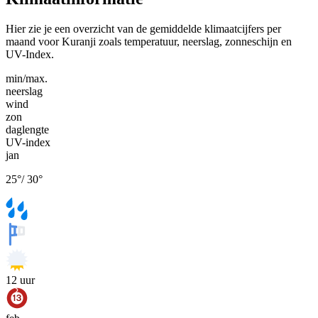
Hier zie je een overzicht van de gemiddelde klimaatcijfers per
maand voor Kuranji zoals temperatuur, neerslag, zonneschijn en
UV-Index.
min/max.
neerslag
wind
zon
daglengte
UV-index
jan
25
°
/
30
°
12
uur