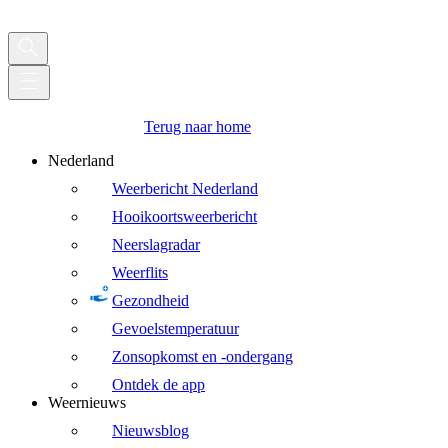
Terug naar home
Nederland
Weerbericht Nederland
Hooikoortsweerbericht
Neerslagradar
Weerflits
Gezondheid
Gevoelstemperatuur
Zonsopkomst en -ondergang
Ontdek de app
Weernieuws
Nieuwsblog