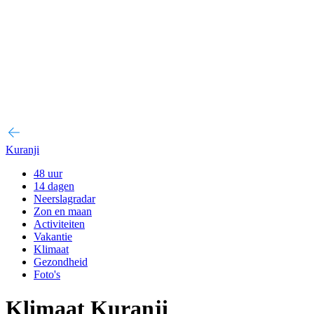
Kuranji
48 uur
14 dagen
Neerslagradar
Zon en maan
Activiteiten
Vakantie
Klimaat
Gezondheid
Foto's
Klimaat Kuranji