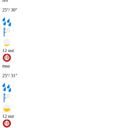
feb
25
°
/
30
°
12
uur
maa
25
°
/
31
°
12
uur