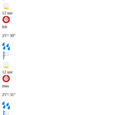
12
uur
feb
25
°
/
30
°
12
uur
maa
25
°
/
31
°