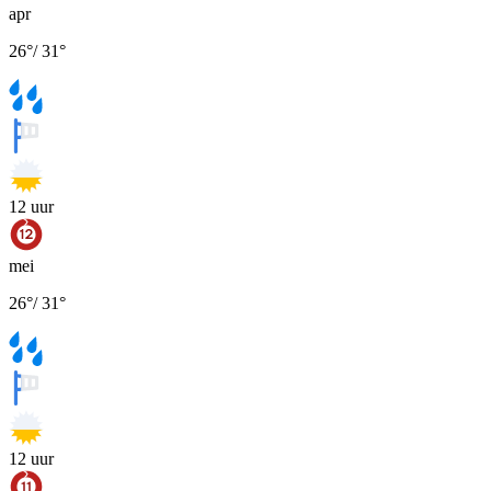
apr
26
°
/
31
°
12
uur
mei
26
°
/
31
°
12
uur