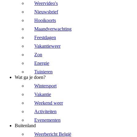
Weervideo's
Nieuwsbrief
Hooikoorts
Maandverwachting
Feestdagen
Vakantieweer
Zon
Energie
Tuinieren
Wat ga je doen?
Wintersport
Vakantie
Weekend weer
Activiteiten
Evenementen
Buitenland
Weerbericht België