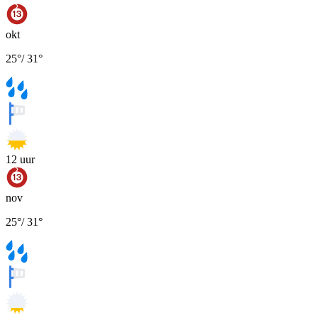
okt
25
°
/
31
°
12
uur
nov
25
°
/
31
°