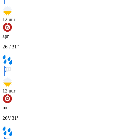
12
uur
apr
26
°
/
31
°
12
uur
mei
26
°
/
31
°