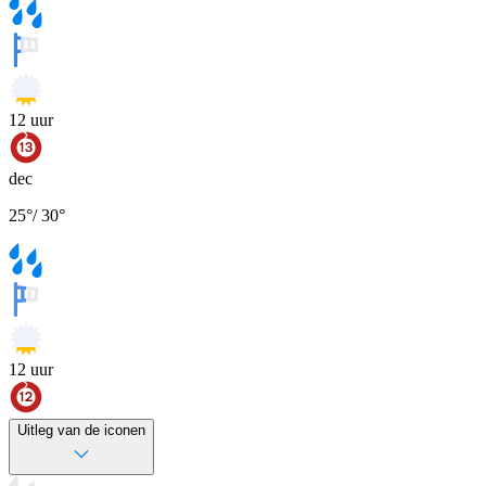
12
uur
dec
25
°
/
30
°
12
uur
Uitleg van de iconen