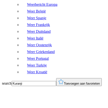
Weerbericht Europa
Weer België
Weer Spanje
Weer Frankrijk
Weer Duitsland
Weer Italië
Weer Oostenrijk
Weer Griekenland
Weer Portugal
Weer Turkije
Weer Kroatië
search
Toevoegen aan favorieten