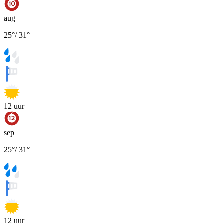
aug
25
°
/
31
°
12
uur
sep
25
°
/
31
°
12
uur