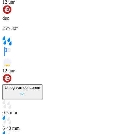
12
uur
dec
25
°
/
30
°
12
uur
Uitleg van de iconen
0-5 mm
6-40 mm