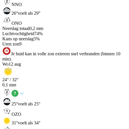
NNO
26
°
voelt als 29°
ONO
Neerslag totaal
0,2
mm
Luchtvochtigheid
74
%
Kans op neerslag
5
%
Uren zon
9
Je huid kan in volle zon extreem snel verbranden (binnen 10
min).
Wo
12 aug
24
° /
32
°
0,1
mm
25
°
voelt als 25°
OZO
31
°
voelt als 34°