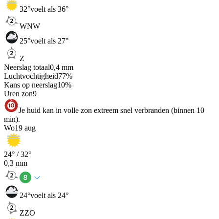
32
°
voelt als 36°
WNW
25
°
voelt als 27°
Z
Neerslag totaal
0,4
mm
Luchtvochtigheid
77
%
Kans op neerslag
10
%
Uren zon
9
Je huid kan in volle zon extreem snel verbranden (binnen 10
min).
Wo
19 aug
24
° /
32
°
0,3
mm
24
°
voelt als 24°
ZZO