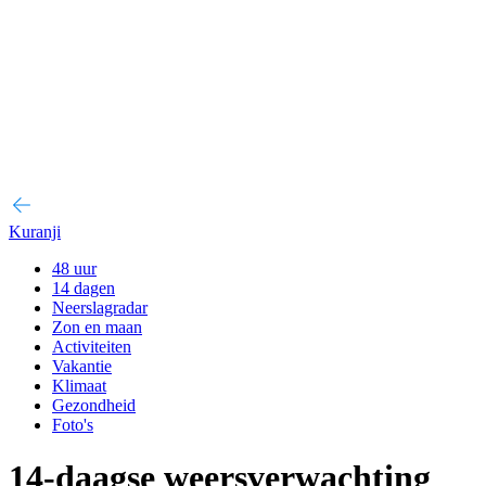
Kuranji
48 uur
14 dagen
Neerslagradar
Zon en maan
Activiteiten
Vakantie
Klimaat
Gezondheid
Foto's
14-daagse weersverwachting