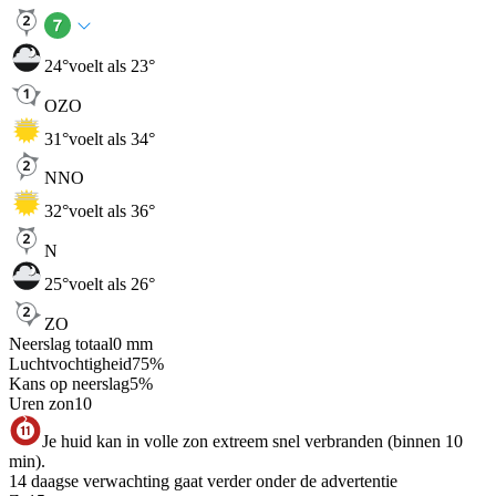
24
°
voelt als 23°
OZO
31
°
voelt als 34°
NNO
32
°
voelt als 36°
N
25
°
voelt als 26°
ZO
Neerslag totaal
0
mm
Luchtvochtigheid
75
%
Kans op neerslag
5
%
Uren zon
10
Je huid kan in volle zon extreem snel verbranden (binnen 10
min).
14 daagse verwachting gaat verder onder de advertentie