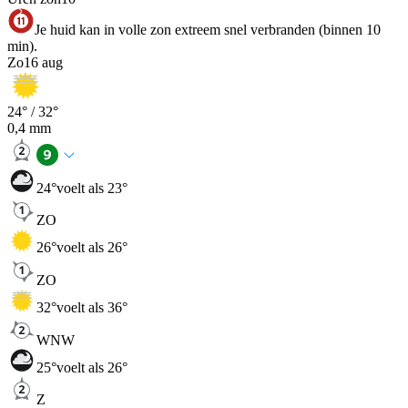
Je huid kan in volle zon extreem snel verbranden (binnen 10
min).
Zo
16 aug
24
° /
32
°
0,4
mm
24
°
voelt als 23°
ZO
26
°
voelt als 26°
ZO
32
°
voelt als 36°
WNW
25
°
voelt als 26°
Z