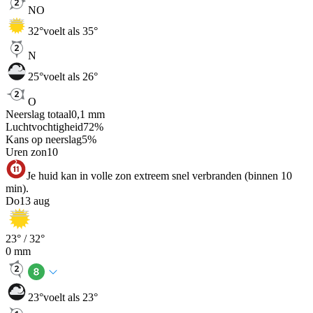
NO
32
°
voelt als 35°
N
25
°
voelt als 26°
O
Neerslag totaal
0,1
mm
Luchtvochtigheid
72
%
Kans op neerslag
5
%
Uren zon
10
Je huid kan in volle zon extreem snel verbranden (binnen 10
min).
Do
13 aug
23
° /
32
°
0
mm
23
°
voelt als 23°