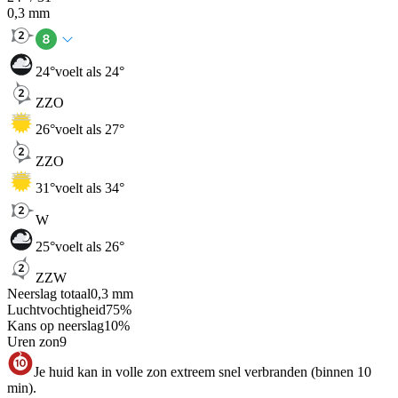
0,3
mm
24
°
voelt als 24°
ZZO
26
°
voelt als 27°
ZZO
31
°
voelt als 34°
W
25
°
voelt als 26°
ZZW
Neerslag totaal
0,3
mm
Luchtvochtigheid
75
%
Kans op neerslag
10
%
Uren zon
9
Je huid kan in volle zon extreem snel verbranden (binnen 10
min).