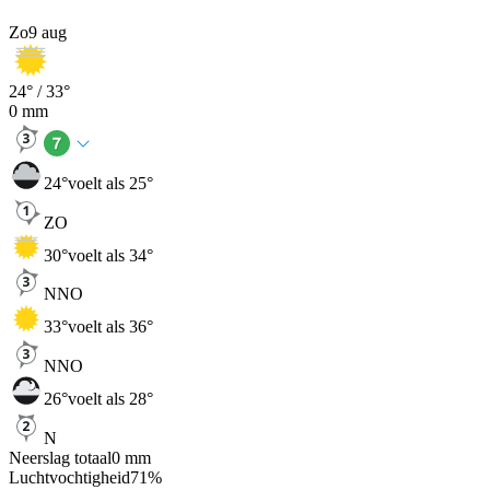
Zo
9 aug
24
° /
33
°
0
mm
24
°
voelt als 25°
ZO
30
°
voelt als 34°
NNO
33
°
voelt als 36°
NNO
26
°
voelt als 28°
N
Neerslag totaal
0
mm
Luchtvochtigheid
71
%