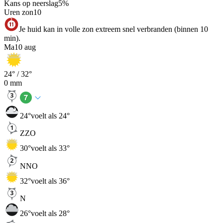
Kans op neerslag
5
%
Uren zon
10
Je huid kan in volle zon extreem snel verbranden (binnen 10
min).
Ma
10 aug
24
° /
32
°
0
mm
24
°
voelt als 24°
ZZO
30
°
voelt als 33°
NNO
32
°
voelt als 36°
N
26
°
voelt als 28°