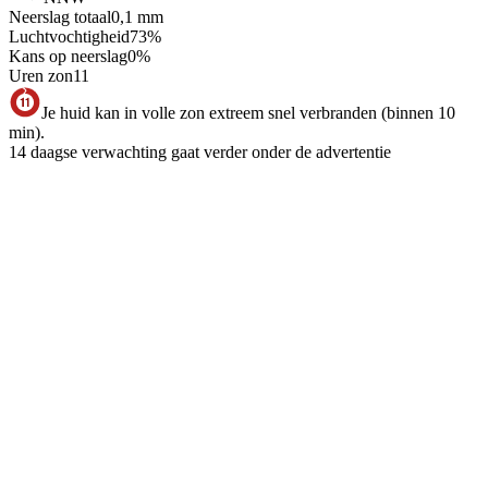
Neerslag totaal
0,1
mm
Luchtvochtigheid
73
%
Kans op neerslag
0
%
Uren zon
11
Je huid kan in volle zon extreem snel verbranden (binnen 10
min).
14 daagse verwachting gaat verder onder de advertentie