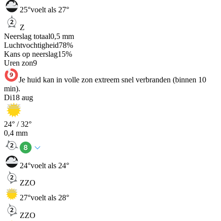
25
°
voelt als 27°
Z
Neerslag totaal
0,5
mm
Luchtvochtigheid
78
%
Kans op neerslag
15
%
Uren zon
9
Je huid kan in volle zon extreem snel verbranden (binnen 10
min).
Di
18 aug
24
° /
32
°
0,4
mm
24
°
voelt als 24°
ZZO
27
°
voelt als 28°
ZZO