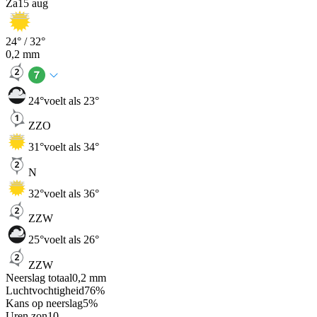
Za
15 aug
24
° /
32
°
0,2
mm
24
°
voelt als 23°
ZZO
31
°
voelt als 34°
N
32
°
voelt als 36°
ZZW
25
°
voelt als 26°
ZZW
Neerslag totaal
0,2
mm
Luchtvochtigheid
76
%
Kans op neerslag
5
%
Uren zon
10