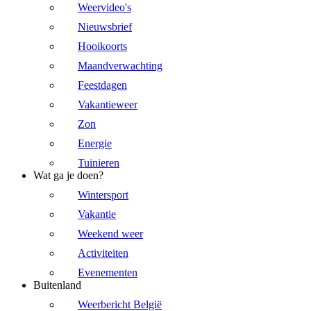
Weervideo's
Nieuwsbrief
Hooikoorts
Maandverwachting
Feestdagen
Vakantieweer
Zon
Energie
Tuinieren
Wat ga je doen?
Wintersport
Vakantie
Weekend weer
Activiteiten
Evenementen
Buitenland
Weerbericht België