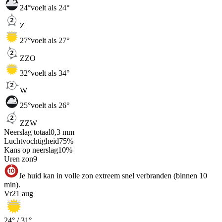
24
°
voelt als 24°
Z
27
°
voelt als 27°
ZZO
32
°
voelt als 34°
W
25
°
voelt als 26°
ZZW
Neerslag totaal
0,3
mm
Luchtvochtigheid
75
%
Kans op neerslag
10
%
Uren zon
9
Je huid kan in volle zon extreem snel verbranden (binnen 10
min).
Vr
21 aug
24
° /
31
°