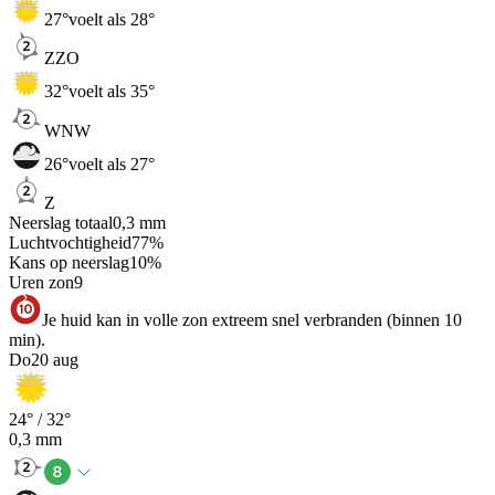
27
°
voelt als 28°
ZZO
32
°
voelt als 35°
WNW
26
°
voelt als 27°
Z
Neerslag totaal
0,3
mm
Luchtvochtigheid
77
%
Kans op neerslag
10
%
Uren zon
9
Je huid kan in volle zon extreem snel verbranden (binnen 10
min).
Do
20 aug
24
° /
32
°
0,3
mm