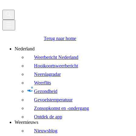
Terug naar home
Nederland
Weerbericht Nederland
Hooikoortsweerbericht
Neerslagradar
Weerflits
Gezondheid
Gevoelstemperatuur
Zonsopkomst en -ondergang
Ontdek de app
Weernieuws
Nieuwsblog