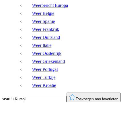
Weerbericht Europa
Weer België
Weer Spanje
Weer Frankrijk
Weer Duitsland
Weer Italië
Weer Oostenrijk
Weer Griekenland
Weer Portugal
Weer Turkije
Weer Kroatië
search
Toevoegen aan favorieten