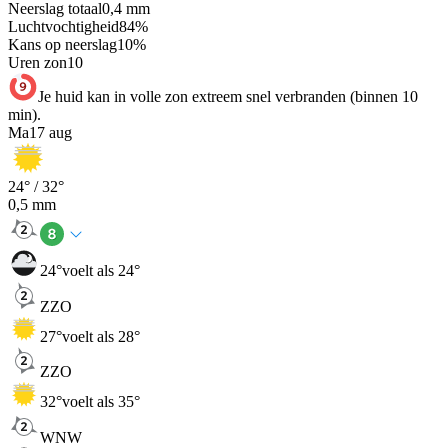
Neerslag totaal
0,4
mm
Luchtvochtigheid
84
%
Kans op neerslag
10
%
Uren zon
10
Je huid kan in volle zon extreem snel verbranden (binnen 10
min).
Ma
17 aug
24
° /
32
°
0,5
mm
24
°
voelt als 24°
ZZO
27
°
voelt als 28°
ZZO
32
°
voelt als 35°
WNW