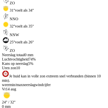
ZO
31
°
voelt als 34°
NNO
32
°
voelt als 35°
NNW
25
°
voelt als 26°
ZO
Neerslag totaal
0
mm
Luchtvochtigheid
74
%
Kans op neerslag
5
%
Uren zon
10
Je huid kan in volle zon extreem snel verbranden (binnen 10
min).
weer
min
/
max
neerslag
wind
cijfer
Vr
14 aug
24
° /
32
°
0
mm