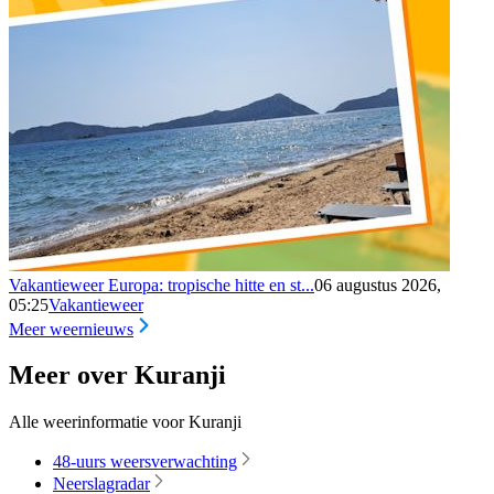
Vakantieweer Europa: tropische hitte en st...
06 augustus 2026,
05:25
Vakantieweer
Meer weernieuws
Meer over Kuranji
Alle weerinformatie voor Kuranji
48-uurs weersverwachting
Neerslagradar