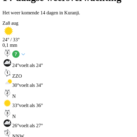
Het weer komende 14 dagen in Kuranji.
Za
8 aug
24
° /
33
°
0,1
mm
24
°
voelt als 24°
ZZO
30
°
voelt als 34°
N
33
°
voelt als 36°
N
26
°
voelt als 27°
NNW