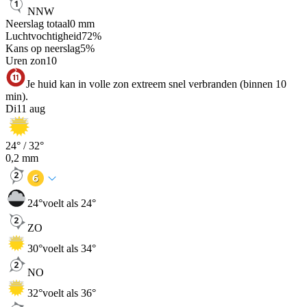
NNW
Neerslag totaal
0
mm
Luchtvochtigheid
72
%
Kans op neerslag
5
%
Uren zon
10
Je huid kan in volle zon extreem snel verbranden (binnen 10
min).
Di
11 aug
24
° /
32
°
0,2
mm
24
°
voelt als 24°
ZO
30
°
voelt als 34°
NO
32
°
voelt als 36°