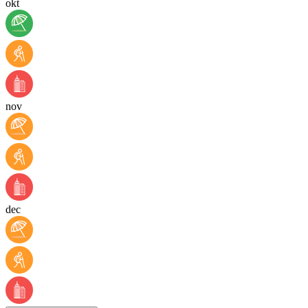
okt
nov
dec