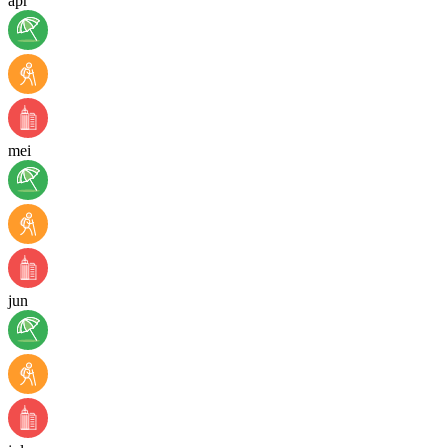
apr
mei
jun