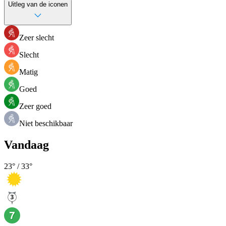
Uitleg van de iconen
Zeer slecht
Slecht
Matig
Goed
Zeer goed
Niet beschikbaar
Vandaag
23
° /
33
°