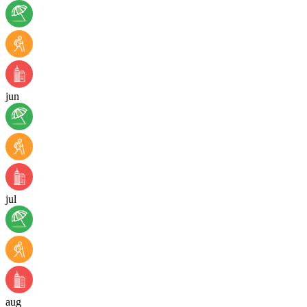
jun
jul
aug