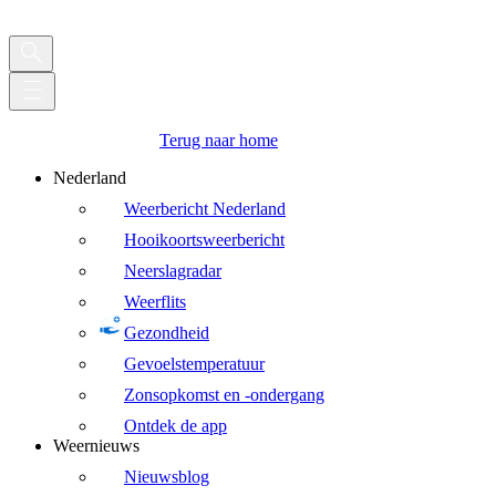
Terug naar home
Nederland
Weerbericht Nederland
Hooikoortsweerbericht
Neerslagradar
Weerflits
Gezondheid
Gevoelstemperatuur
Zonsopkomst en -ondergang
Ontdek de app
Weernieuws
Nieuwsblog