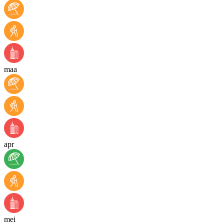
maa
apr
mei