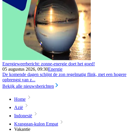
Energieweerbericht: zonne-energie doet het goed!
05 augustus 2026, 09:30
Energie
De komende dagen schijnt de zon regelmatig flink, met een hogere
opbrengst van z...
Bekijk alle nieuwsberichten
Home
Azië
Indonesië
Kranggan-kulon Empat
Vakantie