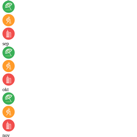
sep
okt
nov