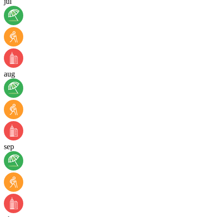
jul
aug
sep