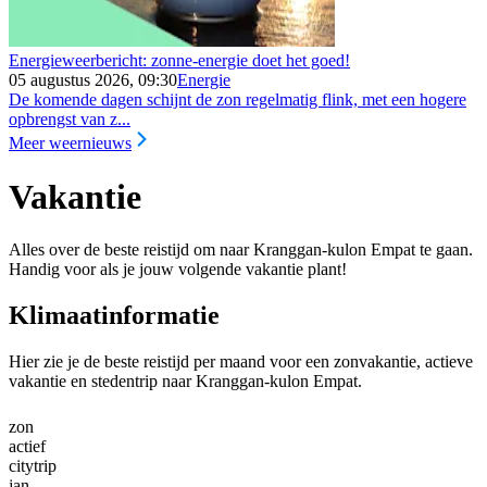
Energieweerbericht: zonne-energie doet het goed!
05 augustus 2026, 09:30
Energie
De komende dagen schijnt de zon regelmatig flink, met een hogere
opbrengst van z...
Meer weernieuws
Vakantie
Alles over de beste reistijd om naar Kranggan-kulon Empat te gaan.
Handig voor als je jouw volgende vakantie plant!
Klimaatinformatie
Hier zie je de beste reistijd per maand voor een zonvakantie, actieve
vakantie en stedentrip naar Kranggan-kulon Empat.
zon
actief
citytrip
jan