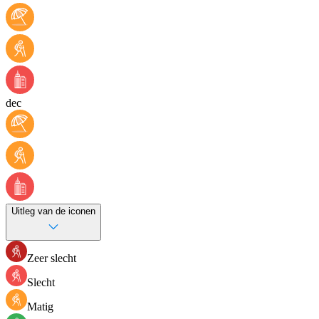
dec
Uitleg van de iconen
Zeer slecht
Slecht
Matig