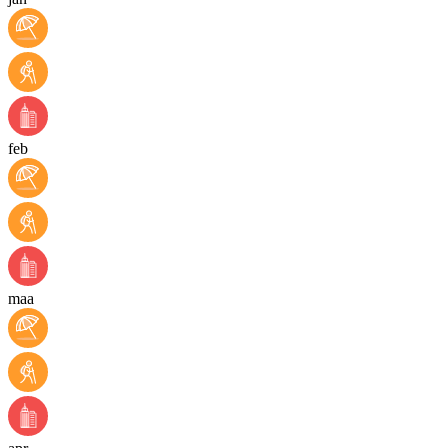
feb
maa