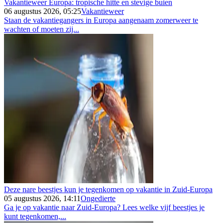
Vakantieweer Europa: tropische hitte en stevige buien
06 augustus 2026, 05:25
Vakantieweer
Staan de vakantiegangers in Europa aangenaam zomerweer te
wachten of moeten zij...
Deze nare beestjes kun je tegenkomen op vakantie in Zuid-Europa
05 augustus 2026, 14:11
Ongedierte
Ga je op vakantie naar Zuid-Europa? Lees welke vijf beestjes je
kunt tegenkomen,...