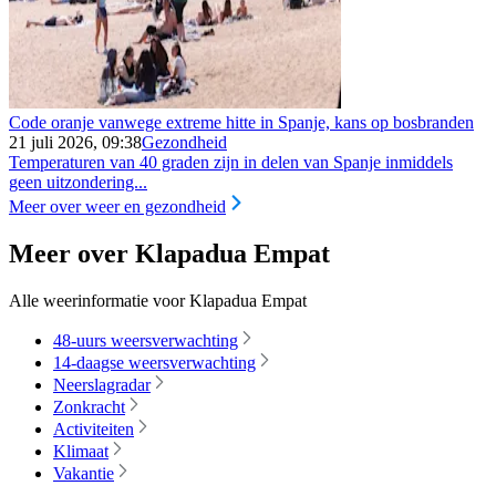
Code oranje vanwege extreme hitte in Spanje, kans op bosbranden
21 juli 2026, 09:38
Gezondheid
Temperaturen van 40 graden zijn in delen van Spanje inmiddels
geen uitzondering...
Meer over weer en gezondheid
Meer over Klapadua Empat
Alle weerinformatie voor Klapadua Empat
48-uurs weersverwachting
14-daagse weersverwachting
Neerslagradar
Zonkracht
Activiteiten
Klimaat
Vakantie