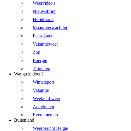
Weervideo's
Nieuwsbrief
Hooikoorts
Maandverwachting
Feestdagen
Vakantieweer
Zon
Energie
Tuinieren
Wat ga je doen?
Wintersport
Vakantie
Weekend weer
Activiteiten
Evenementen
Buitenland
Weerbericht België