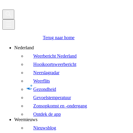
Terug naar home
Nederland
Weerbericht Nederland
Hooikoortsweerbericht
Neerslagradar
Weerflits
Gezondheid
Gevoelstemperatuur
Zonsopkomst en -ondergang
Ontdek de app
Weernieuws
Nieuwsblog