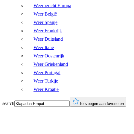
Weerbericht Europa
Weer België
Weer Spanje
Weer Frankrijk
Weer Duitsland
Weer Italië
Weer Oostenrijk
Weer Griekenland
Weer Portugal
Weer Turkije
Weer Kroatië
search
Toevoegen aan favorieten