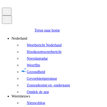
Terug naar home
Nederland
Weerbericht Nederland
Hooikoortsweerbericht
Neerslagradar
Weerflits
Gezondheid
Gevoelstemperatuur
Zonsopkomst en -ondergang
Ontdek de app
Weernieuws
Nieuwsblog