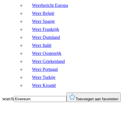
Weerbericht Europa
Weer België
Weer Spanje
Weer Frankrijk
Weer Duitsland
Weer Italië
Weer Oostenrijk
Weer Griekenland
Weer Portugal
Weer Turkije
Weer Kroatië
search
Toevoegen aan favorieten