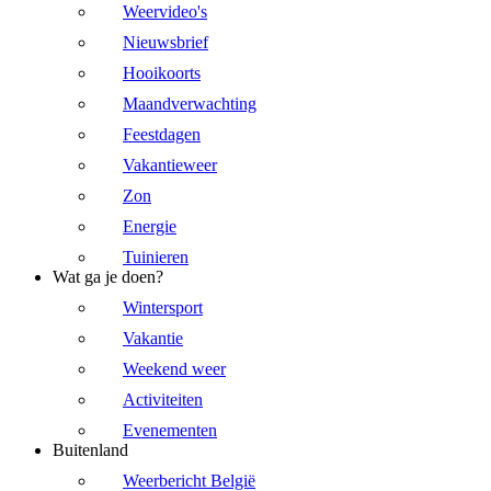
Weervideo's
Nieuwsbrief
Hooikoorts
Maandverwachting
Feestdagen
Vakantieweer
Zon
Energie
Tuinieren
Wat ga je doen?
Wintersport
Vakantie
Weekend weer
Activiteiten
Evenementen
Buitenland
Weerbericht België