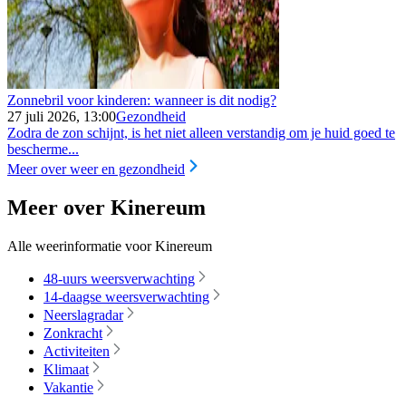
Zonnebril voor kinderen: wanneer is dit nodig?
27 juli 2026, 13:00
Gezondheid
Zodra de zon schijnt, is het niet alleen verstandig om je huid goed te
bescherme...
Meer over weer en gezondheid
Meer over Kinereum
Alle weerinformatie voor Kinereum
48-uurs weersverwachting
14-daagse weersverwachting
Neerslagradar
Zonkracht
Activiteiten
Klimaat
Vakantie