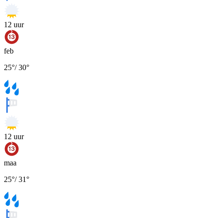
12
uur
feb
25
°
/
30
°
12
uur
maa
25
°
/
31
°