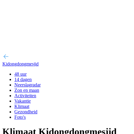
Kidongdongmesjid
48 uur
14 dagen
Neerslagradar
Zon en maan
Activiteiten
Vakantie
Klimaat
Gezondheid
Foto's
Klimaat Kidongdongmesjid