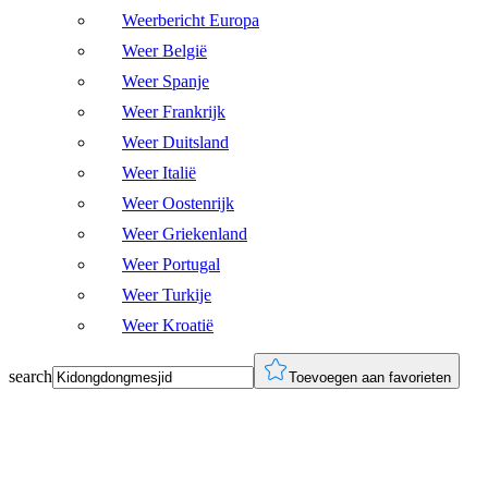
Weerbericht Europa
Weer België
Weer Spanje
Weer Frankrijk
Weer Duitsland
Weer Italië
Weer Oostenrijk
Weer Griekenland
Weer Portugal
Weer Turkije
Weer Kroatië
search
Toevoegen aan favorieten