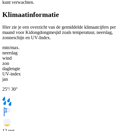
kunt verwachten.
Klimaatinformatie
Hier zie je een overzicht van de gemiddelde klimaatcijfers per
maand voor Kidongdongmesjid zoals temperatuur, neerslag,
zonneschijn en UV-Index.
min/max.
neerslag
wind
zon
daglengte
UV-index
jan
25
°
/
30
°
12
uur