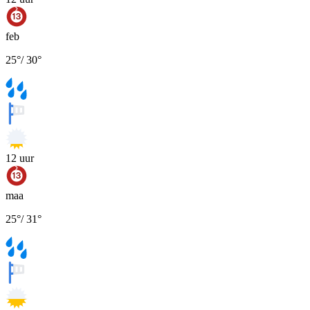
feb
25
°
/
30
°
12
uur
maa
25
°
/
31
°