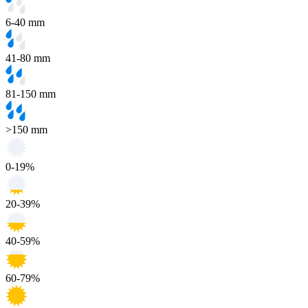
6-40 mm
41-80 mm
81-150 mm
>150 mm
0-19%
20-39%
40-59%
60-79%