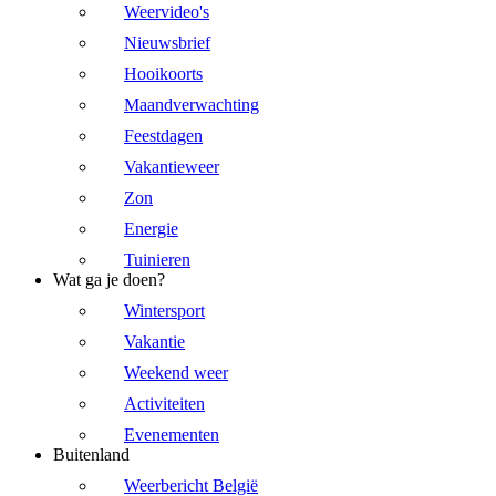
Weervideo's
Nieuwsbrief
Hooikoorts
Maandverwachting
Feestdagen
Vakantieweer
Zon
Energie
Tuinieren
Wat ga je doen?
Wintersport
Vakantie
Weekend weer
Activiteiten
Evenementen
Buitenland
Weerbericht België