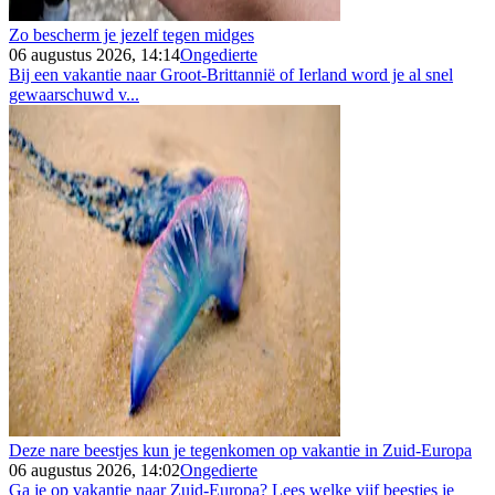
Zo bescherm je jezelf tegen midges
06 augustus 2026, 14:14
Ongedierte
Bij een vakantie naar Groot-Brittannië of Ierland word je al snel
gewaarschuwd v...
Deze nare beestjes kun je tegenkomen op vakantie in Zuid-Europa
06 augustus 2026, 14:02
Ongedierte
Ga je op vakantie naar Zuid-Europa? Lees welke vijf beestjes je