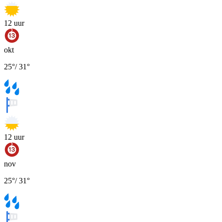
12
uur
okt
25
°
/
31
°
12
uur
nov
25
°
/
31
°