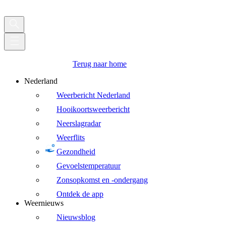
Terug naar home
Nederland
Weerbericht Nederland
Hooikoortsweerbericht
Neerslagradar
Weerflits
Gezondheid
Gevoelstemperatuur
Zonsopkomst en -ondergang
Ontdek de app
Weernieuws
Nieuwsblog