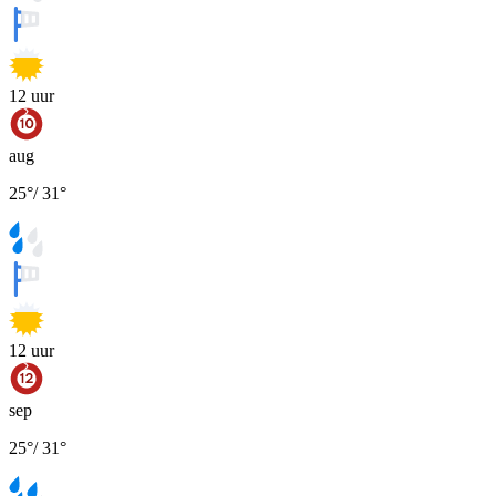
12
uur
aug
25
°
/
31
°
12
uur
sep
25
°
/
31
°