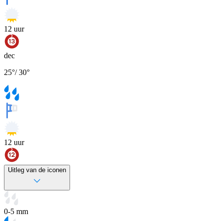
12
uur
dec
25
°
/
30
°
12
uur
Uitleg van de iconen
0-5 mm