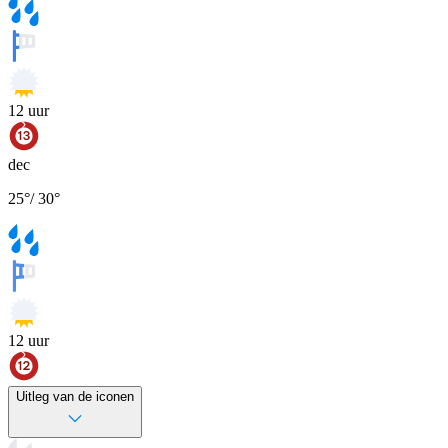
12
uur
dec
25
°
/
30
°
12
uur
Uitleg van de iconen