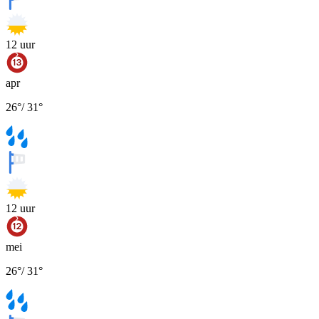
12
uur
apr
26
°
/
31
°
12
uur
mei
26
°
/
31
°