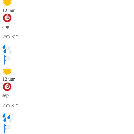
12
uur
aug
25
°
/
31
°
12
uur
sep
25
°
/
31
°