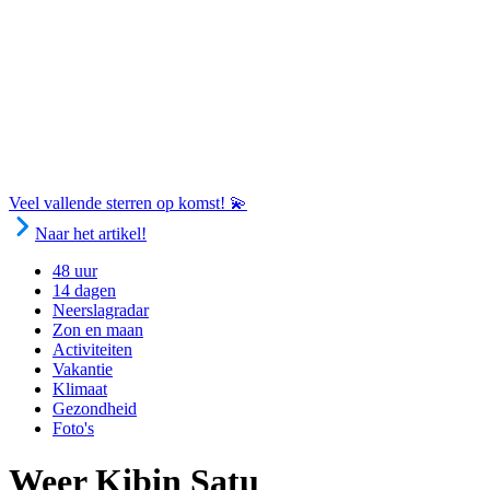
Veel vallende sterren op komst! 💫
Naar het artikel!
48 uur
14 dagen
Neerslagradar
Zon en maan
Activiteiten
Vakantie
Klimaat
Gezondheid
Foto's
Weer Kibin Satu