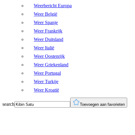
Weerbericht Europa
Weer België
Weer Spanje
Weer Frankrijk
Weer Duitsland
Weer Italië
Weer Oostenrijk
Weer Griekenland
Weer Portugal
Weer Turkije
Weer Kroatië
search
Toevoegen aan favorieten