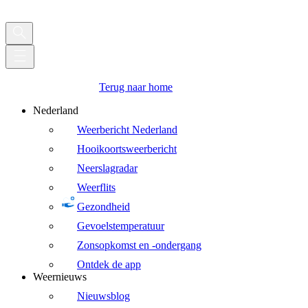
Terug naar home
Nederland
Weerbericht Nederland
Hooikoortsweerbericht
Neerslagradar
Weerflits
Gezondheid
Gevoelstemperatuur
Zonsopkomst en -ondergang
Ontdek de app
Weernieuws
Nieuwsblog