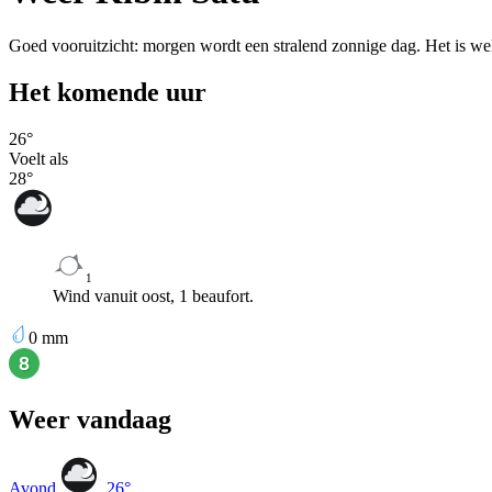
Goed vooruitzicht: morgen wordt een stralend zonnige dag. Het is wel
Het komende uur
26
°
Voelt als
28
°
1
Wind vanuit oost, 1 beaufort.
0
mm
Weer vandaag
Avond
26
°