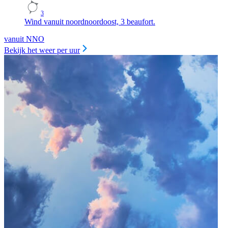
3
Wind vanuit noordnoordoost, 3 beaufort.
vanuit NNO
Bekijk het weer per uur