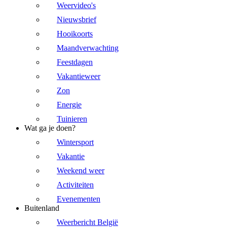
Weervideo's
Nieuwsbrief
Hooikoorts
Maandverwachting
Feestdagen
Vakantieweer
Zon
Energie
Tuinieren
Wat ga je doen?
Wintersport
Vakantie
Weekend weer
Activiteiten
Evenementen
Buitenland
Weerbericht België